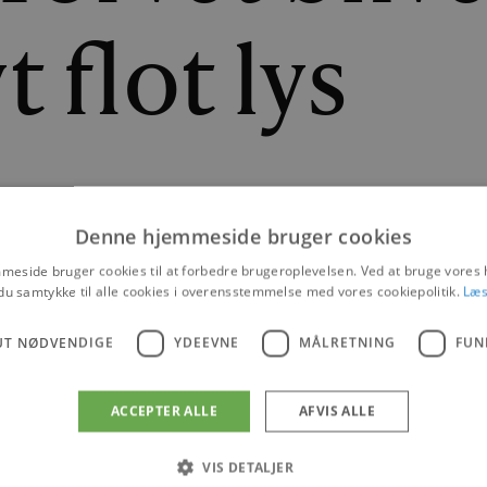
t flot lys
ave ny formand, når der er generalforsamling
Denne hjemmeside bruger cookies
|
24. MAJ 2021
eside bruger cookies til at forbedre brugeroplevelsen. Ved at bruge vore
du samtykke til alle cookies i overensstemmelse med vores cookiepolitik.
Læs
NYHEDER
UT NØDVENDIGE
YDEEVNE
MÅLRETNING
FUN
ACCEPTER ALLE
AFVIS ALLE
VIS DETALJER