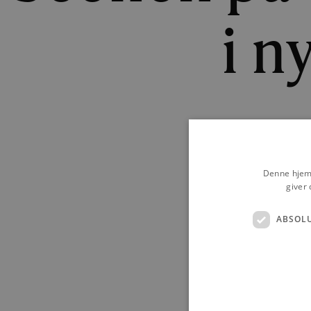
i ny
Samrådet skal h
Denne hjemm
giver 
ABSOL