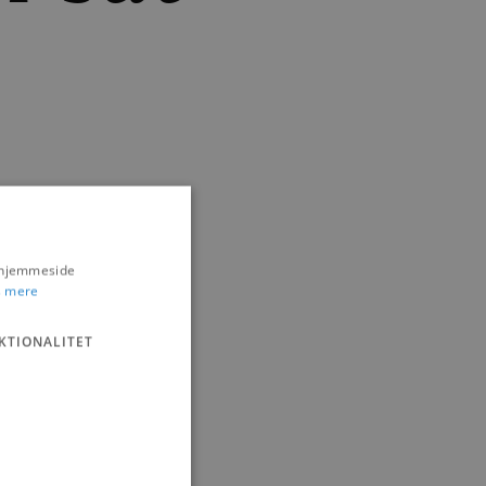
s hjemmeside
 mere
KTIONALITET