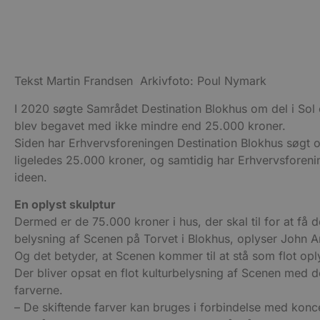
Udbyder
Navn
Tekst Martin Frandsen Arkivfoto: Poul Nymark
Domæne
Udby
Navn
Navn
Dom
pys_first_visit
.blokhus.
I 2020 søgte Samrådet Destination Blokhus om del i Sol o
_gid
_gcl_au
Googl
blev begavet med ikke mindre end 25.000 kroner.
.blok
Siden har Erhvervsforeningen Destination Blokhus søgt o
_ga
Googl
__Secure-
.blok
ligeledes 25.000 kroner, og samtidig har Erhvervsforeni
ROLLOUT_TOKEN
ideen.
En oplyst skulptur
pbid
pys_landing_page
now-
Dermed er de 75.000 kroner i hus, der skal til for at få d
cowo
.blok
belysning af Scenen på Torvet i Blokhus, oplyser John 
_fbp
Og det betyder, at Scenen kommer til at stå som flot opl
_ga_PJR83J7HYC
.blok
Der bliver opsat en flot kulturbelysning af Scenen med d
pysTrafficSource
.blok
_gat_gtag_UA_74178830_1
farverne.
– De skiftende farver kan bruges i forbindelse med konce
YSC