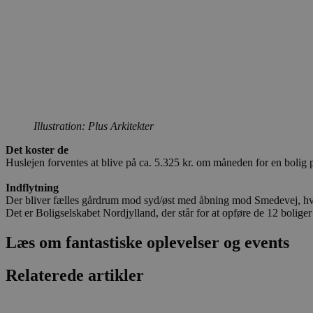
CookieScriptConsent
pys_start_session
VISITOR_PRIVACY_METAD
Illustration: Plus Arkitekter
Det koster de
Udbyder
Huslejen forventes at blive på ca. 5.325 kr. om måneden for en bolig 
Navn
Domæne
Udby
Navn
Navn
Dom
Indflytning
pys_first_visit
.blokhus.
Der bliver fælles gårdrum mod syd/øst med åbning mod Smedevej, hvor de
_gid
_gcl_au
Googl
.blok
Det er Boligselskabet Nordjylland, der står for at opføre de 12 bolige
_ga
Googl
Læs om fantastiske oplevelser og events
__Secure-
.blok
ROLLOUT_TOKEN
Relaterede artikler
pbid
pys_landing_page
now-
cowo