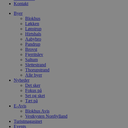
Kontakt
Byer
Blokhus
Løkken
Lønstrup
Hirtshals
Aabybro
Pandrup
Brovst
Fjerritslev
Saltum
Slettestrand
Thorupstrand
Alle byer
Nyheder
Det sker
Fokus på
Set og sket
Tæt på
E-Avis
Blokhus Avis
Vestkysten Nordjylland
Turistmagasinet
Events