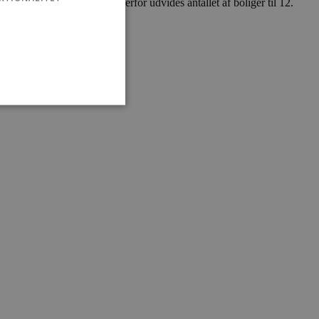
ds til byggeprojektet, og derfor udvides antallet af boliger til 12.
medevej.
ministration. Hjemmesiden
e gange en bruger kan
given periode, der forsøger
misbrug af tjenester.
-sproget. Dette er en
 variabler for
enereret nummer, hvordan
n et godt eksempel er at
 siderne.