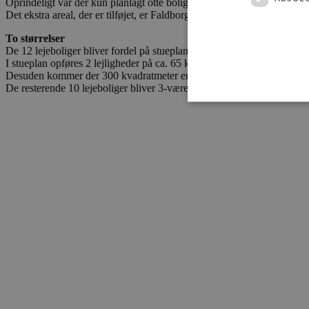
Oprindeligt var der kun planlagt otte boliger, primært fordi den fysiske
Det ekstra areal, der er tilføjet, er Faldborggade 2, og dermed dække
To størrelser
De 12 lejeboliger bliver fordel på stueplan, 1. sal og 2. sal.
I stueplan opføres 2 lejligheder på ca. 65 kvadratmeter hver og 2 værels
Desuden kommer der 300 kvadratmeter erhvervslokaler i stueplan.
De resterende 10 lejeboliger bliver 3-værelses lejligheder på ca. 95 kva
Absolut nødvendige cookies
kan ikke bruges korrekt ude
Navn
pys_session_limit
PHPSESSID