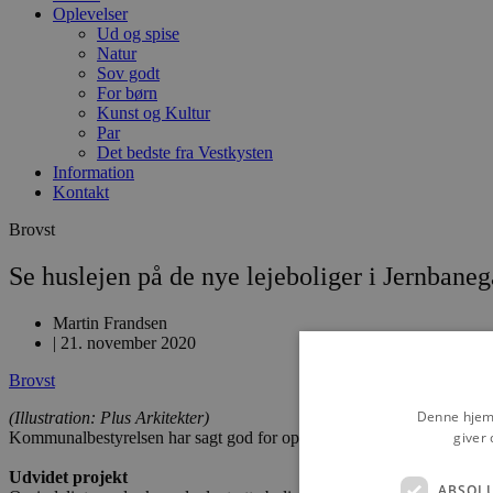
Oplevelser
Ud og spise
Natur
Sov godt
For børn
Kunst og Kultur
Par
Det bedste fra Vestkysten
Information
Kontakt
Brovst
Se huslejen på de nye lejeboliger i Jernbane
Martin Frandsen
|
21. november 2020
Brovst
Denne hjemm
(Illustration: Plus Arkitekter)
giver 
Kommunalbestyrelsen har sagt god for opførelsen af 12 nye almene lej
Udvidet projekt
ABSOL