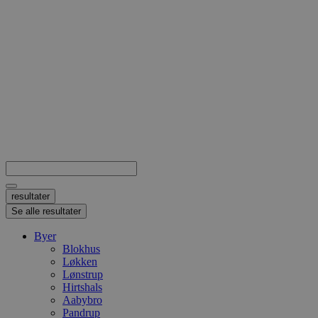
Search
...
resultater
Se alle resultater
Byer
Blokhus
Løkken
Lønstrup
Hirtshals
Aabybro
Pandrup