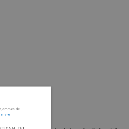
s hjemmeside
 mere
en byfornyelse i Brovst.
KTIONALITET