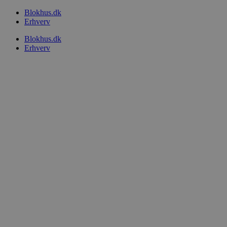
Videre
Blokhus.dk
til
Erhverv
indhold
Blokhus.dk
Erhverv