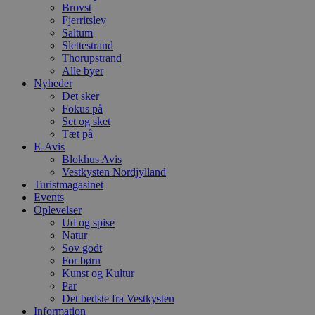
Brovst
Fjerritslev
Saltum
Slettestrand
Thorupstrand
Alle byer
Nyheder
Det sker
Fokus på
Set og sket
Tæt på
E-Avis
Blokhus Avis
Vestkysten Nordjylland
Turistmagasinet
Events
Oplevelser
Ud og spise
Natur
Sov godt
For børn
Kunst og Kultur
Par
Det bedste fra Vestkysten
Information