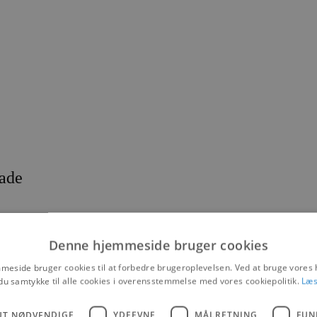
gade
Denne hjemmeside bruger cookies
eside bruger cookies til at forbedre brugeroplevelsen. Ved at bruge vore
du samtykke til alle cookies i overensstemmelse med vores cookiepolitik.
Læs
eboliger i Jernbanegade og Faldborggade i Brovst, og dermed også til 
UT NØDVENDIGE
YDEEVNE
MÅLRETNING
FUN