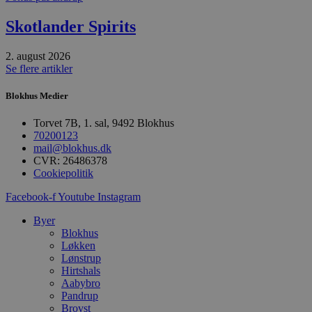
n
h
b
Skotlander Spirits
s
w
e
2. august 2026
e
Se flere artikler
o
l
e
Blokhus Medier
m
CookieScriptConsent
4 uger 2
D
CookieScript
Torvet 7B, 1. sal, 9492 Blokhus
dage
b
blokhus.dk
70200123
C
mail@blokhus.dk
S
t
CVR: 26486378
h
Cookiepolitik
p
s
Facebook-f
Youtube
Instagram
b
e
a
Byer
S
Blokhus
c
Løkken
f
k
Lønstrup
Hirtshals
pys_start_session
.blokhus.dk
Session
D
Aabybro
b
o
Pandrup
b
Brovst