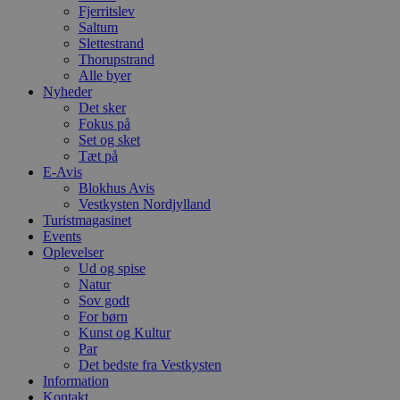
t
Fjerritslev
d
Saltum
g
h
Slettestrand
o
Thorupstrand
e
Alle byer
h
ti
Nyheder
Det sker
VISITOR_PRIVACY_METADATA
5 måneder
D
YouTube
Fokus på
4 uger
b
.youtube.com
Set og sket
g
b
Tæt på
s
E-Avis
p
Blokhus Avis
f
Vestkysten Nordjylland
i
w
Turistmagasinet
r
Events
p
Oplevelser
b
s
Ud og spise
f
Natur
p
Sov godt
b
For børn
p
o
Kunst og Kultur
i
Par
d
Det bedste fra Vestkysten
p
b
Information
f
Kontakt