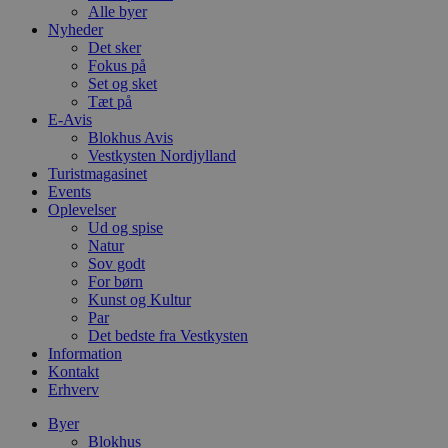
Alle byer
Nyheder
Det sker
Fokus på
Set og sket
Tæt på
E-Avis
Blokhus Avis
Vestkysten Nordjylland
Turistmagasinet
Events
Oplevelser
Ud og spise
Natur
Sov godt
For børn
Kunst og Kultur
Par
Det bedste fra Vestkysten
Information
Kontakt
Erhverv
Byer
Blokhus