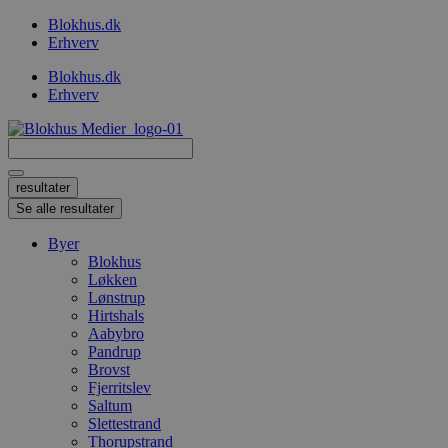
Videre
Blokhus.dk
til
Erhverv
indhold
Blokhus.dk
Erhverv
Search
...
resultater
Se alle resultater
Byer
Blokhus
Løkken
Lønstrup
Hirtshals
Aabybro
Pandrup
Brovst
Fjerritslev
Saltum
Slettestrand
Thorupstrand