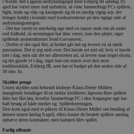
i Nordic Bet Ligaens nedrykningsspil mod Esbjerg fB søndag 10.
april har været mere end turbulent, så viste Jammerbugt FCs spillere,
fight, trods og vilje og kæmpede sig til en utrolig vigtig sejr, der
bringer holdet i kontakt med konkurrenterne på den rigtige side af
nedrykningsstregen.
– Det har været en mærkelig uge med en masse snak om alt andet
end fodbold, så stemningen har ikke været, som den plejer, siger
spillende assistenttræner Sead Gavranovic.
– Derfor er det også flot, at holdet går ind og leverer en så stærk
præstation. Det er jeg stolt over. Det havde set sort ud, hvis vi havde
tabt i dag, men når det ser allersortest ud, så levere man noget ekstra,
og det gjorde vi i dag, siger han om sejren over den store
traditionsklub, Esbjerg fB, som har et budget på den anden side af
50 mio. kr.
Skylder penge
Uroen skyldes som bekendt klubejer Klaus-Dieter Müllers
manglende betalinger til en række kreditorer, ligesom flere spillere
ikke har fået løn, hvorfor Jammerbugt FC i den forgangne uge har
haft besøg af både medier og Spillerforeningen.
Den kom også med et påkrav til Klaus-Dieter Müller om betaling af
lønnen senest lørdag 9.april, ellers kunne de berørte spillere søndag
ophæve deres kontrakter, men kampen blev spillet.
Farlig offensiv