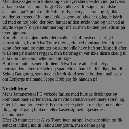
Med disse sager som kulisse og en meget stærk vestenvind på tværs
af banen skulle Jammerbugt FCs spillere så forsøge at mindske
afstanden på 5 point op til Esbjerg fB, men gæsterne tog sig ikke
synderligt meget af hjemmeholdets genvordigheder og lagde hårdt
ud med en høj bold, der blev fanget af den stride vind og var ved at
snyde Pape N´diaye i Jammerbugt-målet, men bolden prellede af på
overliggeren.
Kort efter viste hjemmeholdet kvaliteter i offensiven, særligt i
venstresiden, hvor Alya Toure drev gæk med modstanderne første
gang efter bare tre minutter og gerne ville have haft straffespark efter
to Esbjerg-hænder i ryggen, men berøringen var ikke tilstrækkelig til
at få dommer Gammelholm til at fløjte.
Blot to minutter senere driblede Alya Toure atter forbi et par
modstandere i venstre side og sparkede et hårdt fladt indlæg ind til
Sekou Bangoura, som med et hårdt skud sendte bolden i mål, selv
om Esbjergs målmand Jeppe Højbjerg fik hånden på.
Ny dribletur
Mens Jammerbugt FC virkede farlige med hurtige driblinger og
kombinationer i offensiven, så havde defensiven det mere svært, og
efter 17 minutter havde EfB nærmest skydetelt, men hjemmeholdet
fik gang på gang blokeret eller kastet sig ned i gæsternes
afslutninger.
Efter 28 minutter var Alya Toure igen på spil i venstre siden og fik
sendt et indlæg ind til Sekou Bangoura, men denne gang