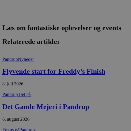
pys_session_limit
.blokhus.dk
59 minutter
D
57
b
sekunder
b
m
b
u
s
Læs om fantastiske oplevelser og events
s
i
g
Relaterede artikler
d
f
h
y
f
Pandrup
Nyheder
m
t
Flyvende start for Freddy’s Finish
PHPSESSID
Session
C
PHP.net
g
blokhus.dk
a
8. juli 2026
b
s
Pandrup
Tæt på
e
i
d
Det Gamle Mejeri i Pandrup
o
v
b
6. august 2026
D
e
g
Fokus på
Pandrup