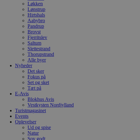
Løkken
Lønstrup
Hirtshals
Aabybro
Pandrup
Brovst
Fjerritslev
Saltum
Slettestrand
Thorupstrand
Alle byer
Nyheder
Det sker
Fokus på
Set og sket
Tæt på
E-Avis
Blokhus Avis
Vestkysten Nordjylland
Turistmagasinet
Events
Oplevelser
Ud og spise
Natur
Sov godt