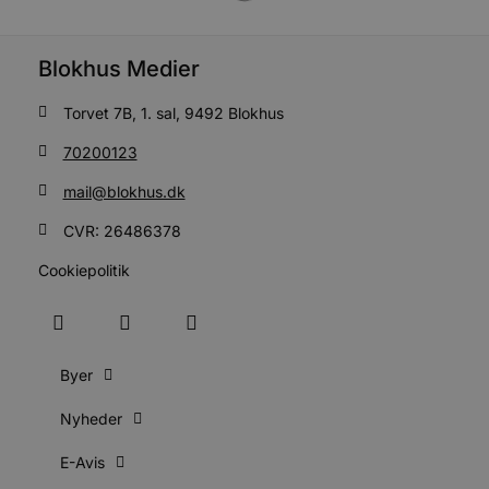
u
s
s
i
Blokhus Medier
g
d
f
Torvet 7B, 1. sal, 9492 Blokhus
h
y
f
70200123
m
t
mail@blokhus.dk
PHPSESSID
Session
C
PHP.net
g
blokhus.dk
CVR: 26486378
a
b
Cookiepolitik
s
e
i
d
o
v
b
Byer
D
e
g
Nyheder
n
h
b
E-Avis
s
w