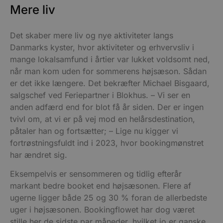
Mere liv
Det skaber mere liv og nye aktiviteter langs
Danmarks kyster, hvor aktiviteter og erhvervsliv i
mange lokalsamfund i årtier var lukket voldsomt ned,
når man kom uden for sommerens højsæson. Sådan
er det ikke længere. Det bekræfter Michael Bisgaard,
salgschef ved Feriepartner i Blokhus. – Vi ser en
anden adfærd end for blot få år siden. Der er ingen
tvivl om, at vi er på vej mod en helårsdestination,
påtaler han og fortsætter; – Lige nu kigger vi
fortrøstningsfuldt ind i 2023, hvor bookingmønstret
har ændret sig.
Eksempelvis er sensommeren og tidlig efterår
markant bedre booket end højsæsonen. Flere af
ugerne ligger både 25 og 30 % foran de allerbedste
uger i højsæsonen. Bookingflowet har dog været
stille her de sidste par måneder, hvilket jo er ganske