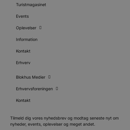
e
Turistmagasinet
e
o
l
Events
e
m
Oplevelser
CookieScriptConsent
4 uger 2
D
CookieScript
dage
b
blokhus.dk
Information
C
S
t
Kontakt
h
p
s
Erhverv
b
e
a
Blokhus Medier
S
c
f
Erhvervsforeningen
k
pys_start_session
.blokhus.dk
Session
D
Kontakt
b
o
b
t
Tilmeld dig vores nyhedsbrev og modtag seneste nyt om
d
g
nyheder, events, oplevelser og meget andet.
h
o