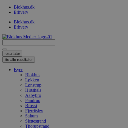
Videre
Blokhus.dk
til
Erhverv
indhold
Blokhus.dk
Erhverv
Search
...
resultater
Se alle resultater
Byer
Blokhus
Løkken
Lønstrup
Hirtshals
Aabybro
Pandrup
Brovst
Fjerritslev
Saltum
Slettestrand
Thorupstrand