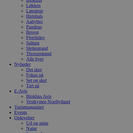
Blokhus
s
Løkken
b
Lønstrup
e
a
Hirtshals
S
Aabybro
c
Pandrup
f
Brovst
k
Fjerritslev
pys_start_session
.blokhus.dk
Session
D
Saltum
b
Slettestrand
o
Thorupstrand
b
t
Alle byer
d
Nyheder
g
Det sker
h
o
Fokus på
e
Set og sket
h
Tæt på
ti
E-Avis
VISITOR_PRIVACY_METADATA
5 måneder
D
YouTube
Blokhus Avis
4 uger
b
.youtube.com
Vestkysten Nordjylland
g
Turistmagasinet
b
s
Events
p
Oplevelser
f
Ud og spise
i
Natur
w
r