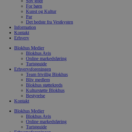
Sov godt
p
For børn
b
Kunst og Kultur
s
f
Par
p
Det bedste fra Vestkysten
b
Information
p
Kontakt
o
i
Erhverv
d
p
Blokhus Medier
b
Blokhus Avis
f
s
Online markedsføring
Turistguide
Erhvervsforeningen
Team frivillig Blokhus
Bliv medlem
Udbyder
/
Blokhus støttekreds
Navn
Udløbsdato
Beskrivelse
Domæne
Udbyder
/
Kulturstøtte Blokhus
Navn
Udløbsdato
Beskrivelse
Domæne
Bestyrelse
pys_first_visit
.blokhus.dk
1 uge
Denne cookie
Udbyder
/
Kontakt
Navn
Udløbsdato
Beskr
bruges til at
_gid
1 dag
Denne cookie
Google LLC
Domæne
bestemme den
Google Anal
.blokhus.dk
første gang
Blokhus Medier
gemmer og 
_gcl_au
2 måneder
Denne
Google LLC
brugeren besøgte
unik værdi 
Blokhus Avis
4 uger
indsti
.blokhus.dk
hjemmesiden for
side og brug
Doubl
Online markedsføring
at forbedre
spore sidevi
udfør
Turistguide
brugeroplevelsen
om, 
eller spore
_ga
1 år 1
Dette cooki