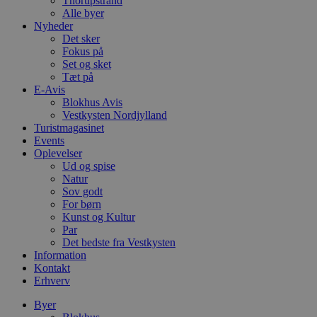
Thorupstrand
g
blokhus.dk
Alle byer
a
Nyheder
b
s
Det sker
e
Fokus på
i
Set og sket
d
Tæt på
o
v
E-Avis
b
Blokhus Avis
D
Vestkysten Nordjylland
e
g
Turistmagasinet
n
Events
h
Oplevelser
b
Ud og spise
s
w
Natur
e
Sov godt
e
For børn
o
l
Kunst og Kultur
e
Par
m
Det bedste fra Vestkysten
Information
CookieScriptConsent
4 uger 2
D
CookieScript
dage
b
blokhus.dk
Kontakt
C
Erhverv
S
t
Byer
h
p