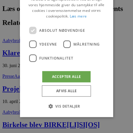
vores hjemmeside giver du samtykke til alle
Læs om fantastiske oplevelser og events
cookies i overensstemmelse med vores
cookiepolitik.
Læs mere
Relaterede artikler
ABSOLUT NØDVENDIGE
Aabybro
Fokus på
YDEEVNE
MÅLRETNING
Klare ruder med et smil
FUNKTIONALITET
30. juni 2026
Presse
Aabybro
ACCEPTER ALLE
Projekt “Søparken i Aabybro”
AFVIS ALLE
10. april 2026
VIS DETALJER
Aabybro
Nyheder
Birkelse blev BIRKE[LI]SI[OS]
Absolut nødvendige
Ydeevne