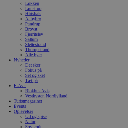
Løkken
Lønstrup
Hirtshals
Aabybro
Pandrup
Brovst
Fjerritslev
Saltum
Slettestrand
Thorupstrand
Alle byer
Nyheder
Det sker
Fokus på
Set og sket
Tæt på
E-Avis
Blokhus Avis
Vestkysten Nordjylland
Turistmagasinet
Events
Oplevelser
Ud og spise
Natur
Sov godt