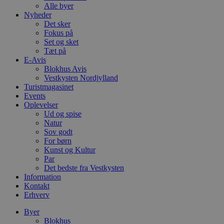
Alle byer
Nyheder
Det sker
Fokus på
Set og sket
Tæt på
E-Avis
Blokhus Avis
Vestkysten Nordjylland
Turistmagasinet
Events
Oplevelser
Ud og spise
Natur
Sov godt
For børn
Kunst og Kultur
Par
Det bedste fra Vestkysten
Information
Kontakt
Erhverv
Byer
Blokhus