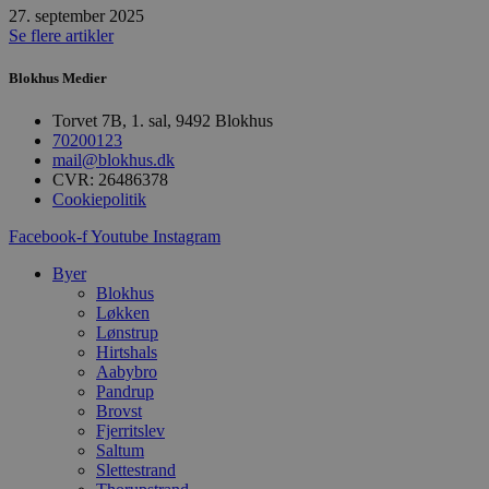
27. september 2025
Målretning
Funktionalitet
Se flere artikler
Absolut nødvendige cookies muliggør
hjemmesidens grundlæggende funktionalitet
Blokhus Medier
såsom brugerlogin og kontoadministration.
Hjemmesiden kan ikke bruges korrekt uden de
Torvet 7B, 1. sal, 9492 Blokhus
absolut nødvendige cookies.
70200123
mail@blokhus.dk
Udbyder
/
Navn
Udløbsdato
B
Domæne
CVR: 26486378
Cookiepolitik
pys_session_limit
.blokhus.dk
59 minutter
D
57
b
Facebook-f
Youtube
Instagram
sekunder
b
m
b
Byer
u
Blokhus
s
Løkken
s
i
Lønstrup
g
Hirtshals
d
Aabybro
f
Pandrup
h
y
Brovst
f
Fjerritslev
m
Saltum
t
Slettestrand
PHPSESSID
Session
C
PHP.net