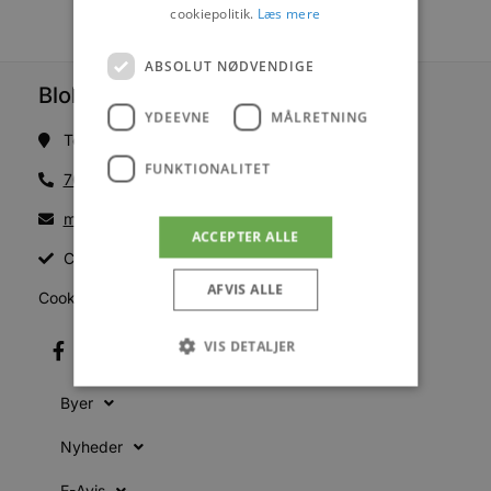
cookiepolitik.
Læs mere
ABSOLUT NØDVENDIGE
Blokhus Medier
YDEEVNE
MÅLRETNING
Torvet 7B, 1. sal, 9492 Blokhus
FUNKTIONALITET
70200123
mail@blokhus.dk
ACCEPTER ALLE
CVR: 26486378
AFVIS ALLE
Cookiepolitik
VIS DETALJER
Byer
Absolut nødvendige
Ydeevne
Nyheder
Målretning
Funktionalitet
E-Avis