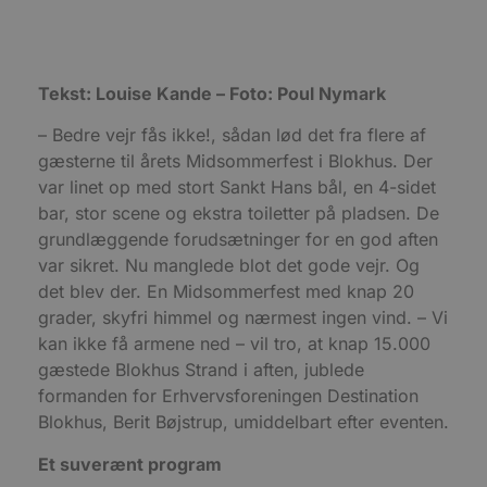
Målretning
Funktionalitet
Absolut nødvendige cookies muliggør
hjemmesidens grundlæggende funktionalitet
såsom brugerlogin og kontoadministration.
Tekst: Louise Kande – Foto: Poul Nymark
Hjemmesiden kan ikke bruges korrekt uden de
absolut nødvendige cookies.
– Bedre vejr fås ikke!, sådan lød det fra flere af
Udbyder
/
Navn
Udløbsdato
B
gæsterne til årets Midsommerfest i Blokhus. Der
Domæne
var linet op med stort Sankt Hans bål, en 4-sidet
pys_session_limit
.blokhus.dk
59 minutter
D
bar, stor scene og ekstra toiletter på pladsen. De
57
b
sekunder
b
grundlæggende forudsætninger for en god aften
m
b
var sikret. Nu manglede blot det gode vejr. Og
u
s
det blev der. En Midsommerfest med knap 20
s
grader, skyfri himmel og nærmest ingen vind. – Vi
i
g
kan ikke få armene ned – vil tro, at knap 15.000
d
f
gæstede Blokhus Strand i aften, jublede
h
formanden for Erhvervsforeningen Destination
y
f
Blokhus, Berit Bøjstrup, umiddelbart efter eventen.
m
t
Et suverænt program
PHPSESSID
Session
C
PHP.net