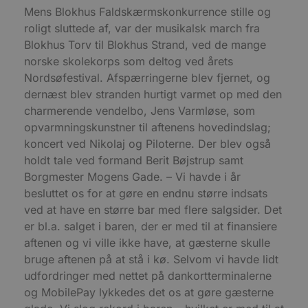
g
blokhus.dk
a
Mens Blokhus Faldskærmskonkurrence stille og
b
roligt sluttede af, var der musikalsk march fra
s
e
Blokhus Torv til Blokhus Strand, ved de mange
i
d
norske skolekorps som deltog ved årets
o
Nordsøfestival. Afspærringerne blev fjernet, og
v
b
dernæst blev stranden hurtigt varmet op med den
D
e
charmerende vendelbo, Jens Varmløse, som
g
n
opvarmningskunstner til aftenens hovedindslag;
h
koncert ved Nikolaj og Piloterne. Der blev også
b
s
holdt tale ved formand Berit Bøjstrup samt
w
e
Borgmester Mogens Gade. – Vi havde i år
e
besluttet os for at gøre en endnu større indsats
o
l
ved at have en større bar med flere salgsider. Det
e
m
er bl.a. salget i baren, der er med til at finansiere
aftenen og vi ville ikke have, at gæsterne skulle
CookieScriptConsent
4 uger 2
D
CookieScript
dage
b
blokhus.dk
bruge aftenen på at stå i kø. Selvom vi havde lidt
C
S
udfordringer med nettet på dankortterminalerne
t
h
og MobilePay lykkedes det os at gøre gæsterne
p