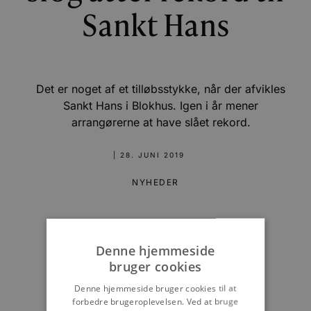
Sankt Hans
Det er noget af et tilløbsstykke, når der afvikles
Sankt Hans i Blokhus. Igen i år mener
arrangørerne at have slået rekord.
|
28. JUNI 2019
NYHEDER
Denne hjemmeside
bruger cookies
Denne hjemmeside bruger cookies til at
forbedre brugeroplevelsen. Ved at bruge