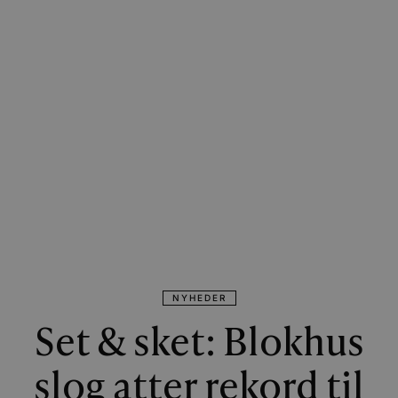
NYHEDER
Set & sket: Blokhus
slog atter rekord til