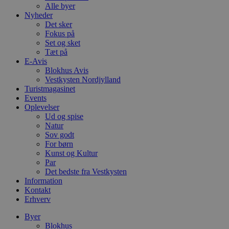
Alle byer
Nyheder
Det sker
Fokus på
Set og sket
Tæt på
E-Avis
Blokhus Avis
Vestkysten Nordjylland
Turistmagasinet
Events
Oplevelser
Ud og spise
Natur
Sov godt
For børn
Kunst og Kultur
Par
Det bedste fra Vestkysten
Information
Kontakt
Erhverv
Byer
Blokhus