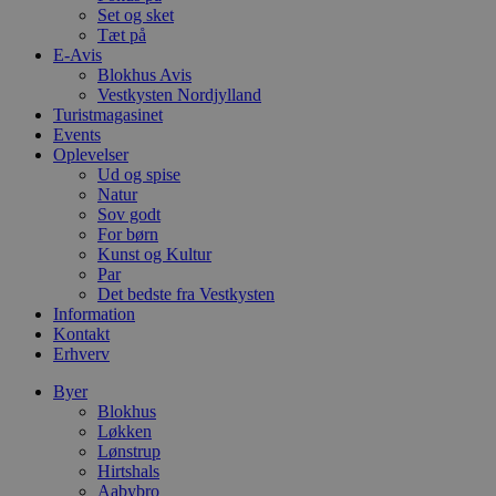
Set og sket
s
e
Tæt på
i
E-Avis
d
Blokhus Avis
o
v
Vestkysten Nordjylland
b
Turistmagasinet
D
Events
e
Oplevelser
g
n
Ud og spise
h
Natur
b
Sov godt
s
w
For børn
e
Kunst og Kultur
e
Par
o
Det bedste fra Vestkysten
l
e
Information
m
Kontakt
Erhverv
CookieScriptConsent
4 uger 2
D
CookieScript
dage
b
blokhus.dk
C
Byer
S
Blokhus
t
Løkken
h
p
Lønstrup
s
Hirtshals
b
Aabybro