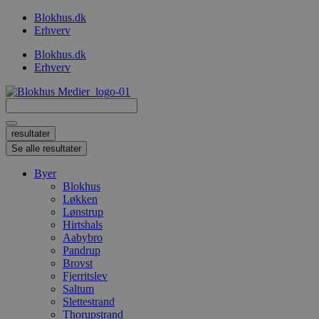
Videre
Blokhus.dk
til
Erhverv
indhold
Blokhus.dk
Erhverv
Search
...
resultater
Se alle resultater
Byer
Blokhus
Løkken
Lønstrup
Hirtshals
Aabybro
Pandrup
Brovst
Fjerritslev
Saltum
Slettestrand
Thorupstrand