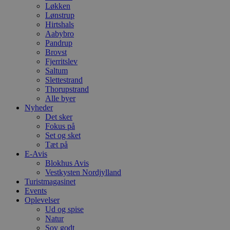
Løkken
Lønstrup
Hirtshals
Aabybro
Pandrup
Brovst
Fjerritslev
Saltum
Slettestrand
Thorupstrand
Alle byer
Nyheder
Det sker
Fokus på
Set og sket
Tæt på
E-Avis
Blokhus Avis
Vestkysten Nordjylland
Turistmagasinet
Events
Oplevelser
Ud og spise
Natur
Sov godt