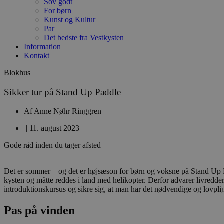
Sov godt
For børn
Kunst og Kultur
Par
Det bedste fra Vestkysten
Information
Kontakt
Blokhus
Sikker tur på Stand Up Paddle
Af
Anne Nøhr Ringgren
|
11. august 2023
Gode råd inden du tager afsted
Det er sommer – og det er højsæson for børn og voksne på Stand Up Pa
kysten og måtte reddes i land med helikopter. Derfor advarer livredd
introduktionskursus og sikre sig, at man har det nødvendige og lovpligt
Pas på vinden