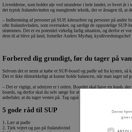
Livredderne, som holder øje ved strandene i hele landet, er hvert år 
det typisk fralandsvinden og manglende teknik, der er årsagen til, at det 
– Indhentning af personer på SUP, kitesurfere og personer på andre form
ofte fralandsvinden, som overrasker, og særligt de oppustelige SUP-boa
strømmen. Det er en potentiel virkelig farlig situation, og derfor e
dem til at blive på land, fortæller Anders Myrhøj, kystlivredningsche
Forbered dig grundigt, før du tager på van
Selvom det er nemt at købe et SUP-board og padle ud fra kysten, så 
Det er ikke tilstrækkeligt at kunne holde balancen, når man tager ud p
– Det er vigtigt, at udstyret er i orden. Boardet skal have en leash, d
boards, og derfor skal du selv sørge for at anskaffe dig én, hvis den i
anbefaler, at du tager vesten på. Tag også en vandtæt mobil i lommen, 
5 gode råd til SUP
Denne hjemm
giver 
1. Lær at padle
2. Tjek vejret og pas på fralandsvind
ABSOL