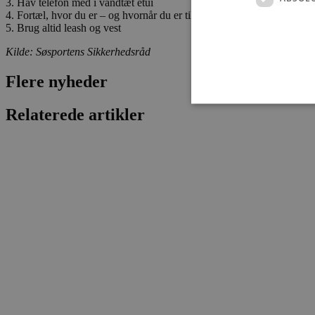
3. Hav telefon med i vandtæt etui
4. Fortæl, hvor du er – og hvornår du er tilbage
5. Brug altid leash og vest
Kilde: Søsportens Sikkerhedsråd
Flere nyheder
Relaterede artikler
Absolut nødvendige cookies
kan ikke bruges korrekt ude
Navn
pys_session_limit
PHPSESSID