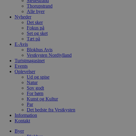
Slettestrand
Thorupstrand
Alle byer
Nyheder
Det sker
Fokus på
Set og sket
Tæt på
E-Avis
Blokhus Avis
Vestkysten Nordjylland
Turistmagasinet
Events
Oplevelser
Ud og spise
Natur
Sov godt
For børn
Kunst og Kultur
Par
Det bedste fra Vestkysten
Information
Kontakt
Byer