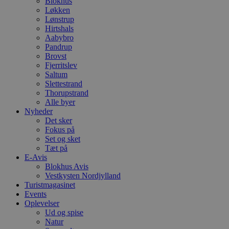
Blokhus
Løkken
Lønstrup
Hirtshals
Aabybro
Pandrup
Brovst
Fjerritslev
Saltum
Slettestrand
Thorupstrand
Alle byer
Nyheder
Det sker
Fokus på
Set og sket
Tæt på
E-Avis
Blokhus Avis
Vestkysten Nordjylland
Turistmagasinet
Events
Oplevelser
Ud og spise
Natur