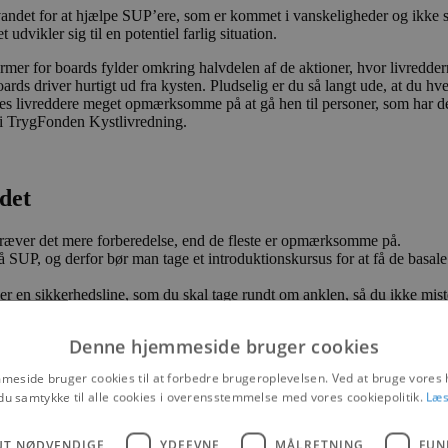
i vandet for at hjælpe SUP’ere, som er kommet i vanskeligheder og ikke
udvikler sig til en potentiel farlig situation.
er for boards fylder omkring halvdelen af de aktioner, hvor livredderne v
rds driver hurtigt ud fra kysten. Pludselig er du så langt ude, at du hv
r vores livreddere meget opmærksomme på at gå hen til personer, som har
f i TrygFonden Kystlivredning.
det
kræver det mere forberedelse, end de fleste er opmærksomme på.
å SUP, og derfor bør man tage et introduktionskursus for at få de basal
er er en sikkerhedsline, som du skal tage rundt om anklen, så du ikke mis
kke følger med, når du køber boardet. Det er også lovpligtigt at have en
hvis du får brug for at kalde hjælp.
Denne hjemmeside bruger cookies
eside bruger cookies til at forbedre brugeroplevelsen. Ved at bruge vore
du samtykke til alle cookies i overensstemmelse med vores cookiepolitik.
Læs
UT NØDVENDIGE
YDEEVNE
MÅLRETNING
FUN