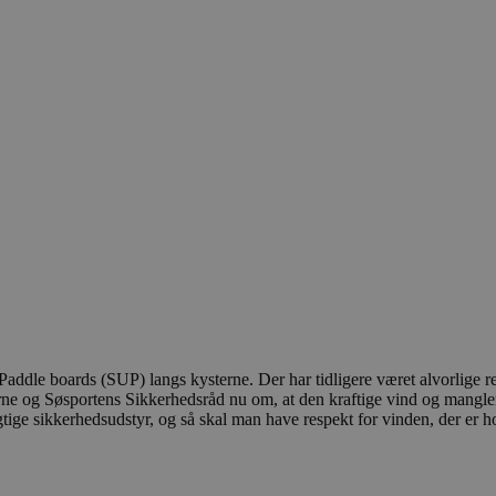
ddle boards (SUP) langs kysterne. Der har tidligere været alvorlige r
erne og Søsportens Sikkerhedsråd nu om, at den kraftige vind og mangle
ige sikkerhedsudstyr, og så skal man have respekt for vinden, der er hove