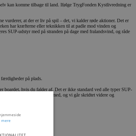
 selv kan komme tilbage til land. Ifølge TrygFonden Kystlivredning er
urderer, at der er liv på spil – det, vi kalder røde aktioner. Det er
erken har kræfterne eller teknikken til at padle mod vinden og
 deres SUP-udstyr med på stranden på dage med fralandsvind, og råde
e færdigheder på plads.
ter boardet, hvis du falder af. Det er ikke standard ved alle typer SUP-
 rednings- eller svømmevest med, og vi går skridtet videre og
s hjemmeside
 mere
KTIONALITET