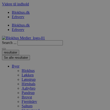
Videre til indhold
Blokhus.dk
Erhverv
Blokhus.dk
Erhverv
Search ...
resultater
Se alle resultater
Byer
Blokhus
Løkken
Lønstrup
Hirtshals
Aabybro
Pandrup
Brovst
Fjerritslev
Saltum