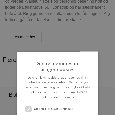
og vægter kvalitet, historie og personlig betjening højt og
ligger på Lønstrupvej 58 i Lønstrup og har sæsonåbent
hele året. Ring gerne for en aftale uden for åbningstid. Kig
forbi og gå på opdagelse i fortidens skatte.
Læs mere her
Flere nyheder
Denne hjemmeside
bruger cookies
Denne hjemmeside bruger cookies til at
forbedre brugeroplevelsen. Ved at bruge
vores hjemmeside giver du samtykke til alle
cookies i overensstemmelse med vores
Blokhus Medier
cookiepolitik.
Læs mere
Torvet 7B, 1. sal, 9492 Blokhus
ABSOLUT NØDVENDIGE
70200123