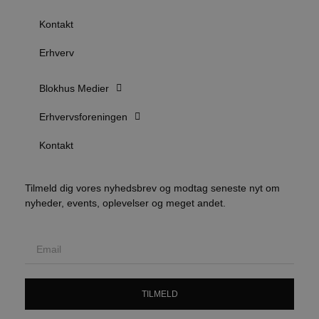
Udbyder
/
Navn
Udløbsdato
B
Kontakt
Domæne
pys_session_limit
.blokhus.dk
59 minutter
D
Erhverv
57
b
sekunder
b
m
b
Blokhus Medier
u
s
Erhvervsforeningen
s
i
g
Kontakt
d
f
h
y
f
Tilmeld dig vores nyhedsbrev og modtag seneste nyt om
m
nyheder, events, oplevelser og meget andet.
t
PHPSESSID
Session
C
PHP.net
g
blokhus.dk
a
b
s
e
i
TILMELD
d
o
v