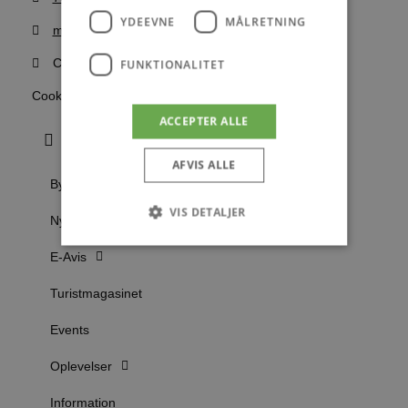
YDEEVNE
MÅLRETNING
mail@blokhus.dk
CVR: 26486378
FUNKTIONALITET
Cookiepolitik
ACCEPTER ALLE
AFVIS ALLE
Byer
VIS DETALJER
Nyheder
E-Avis
Absolut nødvendige
Ydeevne
Turistmagasinet
Målretning
Funktionalitet
Events
Absolut nødvendige cookies muliggør
hjemmesidens grundlæggende funktionalitet
Oplevelser
såsom brugerlogin og kontoadministration.
Hjemmesiden kan ikke bruges korrekt uden de
absolut nødvendige cookies.
Information