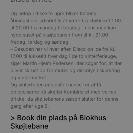
e
m
Og netop i disse to uger bliver banens
CookieScriptConsent
4 uger 2
D
CookieScript
dage
b
blokhus.dk
åbningstider udvidet til at være fra klokken 10.00
C
S
til 20.00 fra mandag til torsdag, mens man kan
t
nyde suset på skøjtebanen frem til kl. 21.00
h
p
fredag, lørdag og søndag.
s
b
– Desuden har vi hver aften Disco on Ice fra kl.
e
a
17.00 til lukketid hver dag i de to vinterferieuge,
S
siger Martin Hjelm Pedersen, der søger for, at der
c
f
bliver skruet op for musik og discolys i skumring
k
og vintermørket.
pys_start_session
.blokhus.dk
Session
D
Og vinterferien er sidste chance for at få
b
o
oplevelserne på skøjter kombineret med varme
b
t
drikke, da skøjtebanens sæson slutter for denne
d
gang efter uge 8.
g
h
o
> Book din plads på Blokhus
e
h
Skøjtebane
ti