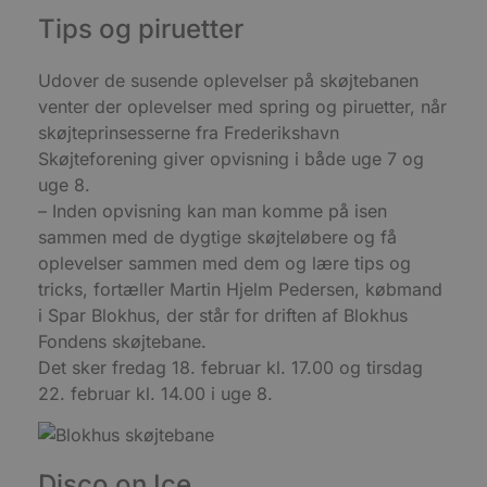
g
d
Tips og piruetter
f
h
y
Udover de susende oplevelser på skøjtebanen
f
m
venter der oplevelser med spring og piruetter, når
t
skøjteprinsesserne fra Frederikshavn
PHPSESSID
Session
C
PHP.net
g
Skøjteforening giver opvisning i både uge 7 og
blokhus.dk
a
uge 8.
b
s
– Inden opvisning kan man komme på isen
e
i
sammen med de dygtige skøjteløbere og få
d
oplevelser sammen med dem og lære tips og
o
v
tricks, fortæller Martin Hjelm Pedersen, købmand
b
D
i Spar Blokhus, der står for driften af Blokhus
e
g
Fondens skøjtebane.
n
Det sker fredag 18. februar kl. 17.00 og tirsdag
h
b
22. februar kl. 14.00 i uge 8.
s
w
e
e
o
l
Disco on Ice