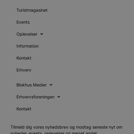
s
s
Turistmagasinet
i
g
d
Events
f
h
y
Oplevelser
f
m
t
Information
PHPSESSID
Session
C
PHP.net
g
blokhus.dk
Kontakt
a
b
s
Erhverv
e
i
d
Blokhus Medier
o
v
b
Erhvervsforeningen
D
e
g
Kontakt
n
h
b
s
Tilmeld dig vores nyhedsbrev og modtag seneste nyt om
w
e
nyheder, events, oplevelser og meget andet.