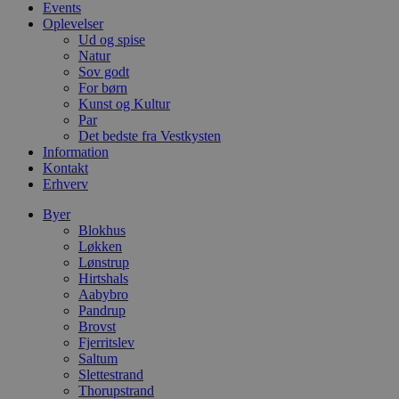
Events
o
Oplevelser
v
b
Ud og spise
D
Natur
e
Sov godt
g
n
For børn
h
Kunst og Kultur
b
Par
s
Det bedste fra Vestkysten
w
e
Information
e
Kontakt
o
Erhverv
l
e
m
Byer
Blokhus
CookieScriptConsent
4 uger 2
D
CookieScript
Løkken
dage
b
blokhus.dk
Lønstrup
C
S
Hirtshals
t
Aabybro
h
Pandrup
p
s
Brovst
b
Fjerritslev
e
Saltum
a
Slettestrand
S
c
Thorupstrand