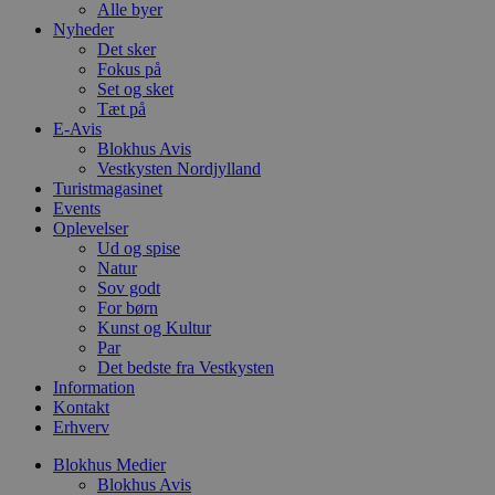
f
Alle byer
k
Nyheder
pys_start_session
.blokhus.dk
Session
D
Det sker
b
Fokus på
o
Set og sket
b
Tæt på
t
d
E-Avis
g
Blokhus Avis
h
Vestkysten Nordjylland
o
e
Turistmagasinet
h
Events
ti
Oplevelser
Ud og spise
VISITOR_PRIVACY_METADATA
5 måneder
D
YouTube
4 uger
b
.youtube.com
Natur
g
Sov godt
b
For børn
s
Kunst og Kultur
p
f
Par
i
Det bedste fra Vestkysten
w
Information
r
p
Kontakt
b
Erhverv
s
f
Blokhus Medier
p
b
Blokhus Avis