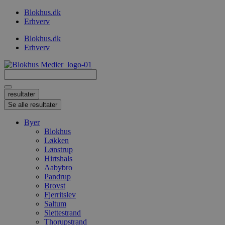
Videre
Blokhus.dk
til
Erhverv
indhold
Blokhus.dk
Erhverv
Search
...
resultater
Se alle resultater
Byer
Blokhus
Løkken
Lønstrup
Hirtshals
Aabybro
Pandrup
Brovst
Fjerritslev
Saltum
Slettestrand
Thorupstrand