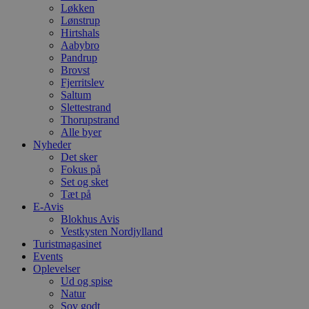
Løkken
Lønstrup
Hirtshals
Aabybro
Pandrup
Brovst
Fjerritslev
Saltum
Slettestrand
Thorupstrand
Alle byer
Nyheder
Det sker
Fokus på
Set og sket
Tæt på
E-Avis
Blokhus Avis
Vestkysten Nordjylland
Turistmagasinet
Events
Oplevelser
Ud og spise
Natur
Sov godt