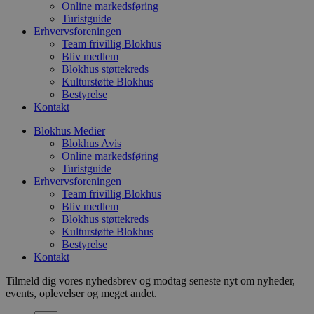
p
Online markedsføring
o
Turistguide
i
Erhvervsforeningen
d
p
Team frivillig Blokhus
b
Bliv medlem
f
Blokhus støttekreds
s
Kulturstøtte Blokhus
Bestyrelse
Kontakt
Blokhus Medier
Udbyder
/
Navn
Udløbsdato
Beskrivelse
Blokhus Avis
Domæne
Udbyder
/
Navn
Udløbsdato
Beskrivelse
Online markedsføring
Domæne
pys_first_visit
.blokhus.dk
1 uge
Denne cookie
Turistguide
Udbyder
/
Navn
Udløbsdato
Beskr
bruges til at
_gid
1 dag
Denne cookie
Google LLC
Domæne
Erhvervsforeningen
bestemme den
Google Anal
.blokhus.dk
Team frivillig Blokhus
første gang
gemmer og 
_gcl_au
2 måneder
Denne
Google LLC
brugeren besøgte
Bliv medlem
unik værdi 
4 uger
indsti
.blokhus.dk
hjemmesiden for
side og brug
Blokhus støttekreds
Doubl
at forbedre
spore sidevi
udfør
Kulturstøtte Blokhus
brugeroplevelsen
om, 
Bestyrelse
eller spore
_ga
1 år 1
Dette cooki
Google LLC
slutb
brugerhandlinger.
Kontakt
måned
til Google U
.blokhus.dk
hjem
- som er en
enhve
opdatering 
slutb
Tilmeld dig vores nyhedsbrev og modtag seneste nyt om nyheder,
almindeligt
have 
events, oplevelser og meget andet.
analysetjen
besøg
cookie bruge
webst