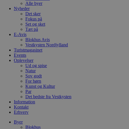
Alle byer
Nyheder
Det sker
Fokus på
Set og sket
Tæt på
E-Avis
Blokhus Avis
Vestkysten Nordjylland
Turistmagasinet
Events
Oplevelser
Ud og spise
Natur
Sov godt
For børn
Kunst og Kultur
Par
Det bedste fra Vestkysten
Information
Kontakt
Erhverv
Byer
Blokhus