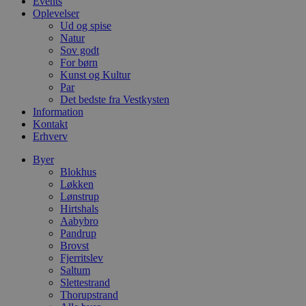
Events
o
Oplevelser
v
Ud og spise
b
D
Natur
e
Sov godt
g
For børn
n
h
Kunst og Kultur
b
Par
s
Det bedste fra Vestkysten
w
Information
e
e
Kontakt
o
Erhverv
l
e
Byer
m
Blokhus
CookieScriptConsent
4 uger 2
D
CookieScript
Løkken
dage
b
blokhus.dk
Lønstrup
C
S
Hirtshals
t
Aabybro
h
Pandrup
p
Brovst
s
b
Fjerritslev
e
Saltum
a
Slettestrand
S
c
Thorupstrand
f