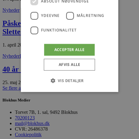
ABSOLUT NØDVENDIGE
Nyheder
YDEEVNE
MÅLRETNING
Påskeudstilling i Havbådehuset
FUNKTIONALITET
Slettestrand
1. april 2026
ACCEPTER ALLE
Nyheder
Brovst
AFVIS ALLE
40 år bag disken i Brovst
VIS DETALJER
25. maj 2026
Se flere artikler
Blokhus Medier
Absolut nødvendige
Ydeevne
Torvet 7B, 1. sal, 9492 Blokhus
Målretning
Funktionalitet
70200123
mail@blokhus.dk
Absolut nødvendige cookies muliggør
CVR: 26486378
hjemmesidens grundlæggende funktionalitet
Cookiepolitik
såsom brugerlogin og kontoadministration.