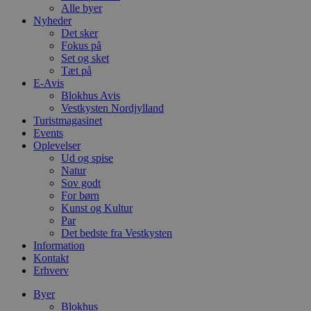
Alle byer
Nyheder
Det sker
Fokus på
Set og sket
Tæt på
E-Avis
Blokhus Avis
Vestkysten Nordjylland
Turistmagasinet
Events
Oplevelser
Ud og spise
Natur
Sov godt
For børn
Kunst og Kultur
Par
Det bedste fra Vestkysten
Information
Kontakt
Erhverv
Byer
Blokhus