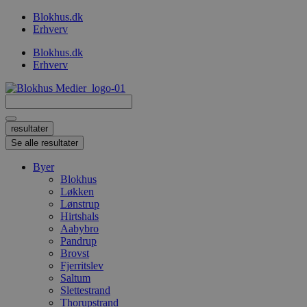
Videre
Blokhus.dk
til
Erhverv
indhold
Blokhus.dk
Erhverv
Search
...
resultater
Se alle resultater
Byer
Blokhus
Løkken
Lønstrup
Hirtshals
Aabybro
Pandrup
Brovst
Fjerritslev
Saltum
Slettestrand
Thorupstrand