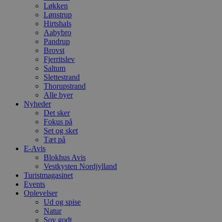
Løkken
Lønstrup
Hirtshals
Aabybro
Pandrup
Brovst
Fjerritslev
Saltum
Slettestrand
Thorupstrand
Alle byer
Nyheder
Det sker
Fokus på
Set og sket
Tæt på
E-Avis
Blokhus Avis
Vestkysten Nordjylland
Turistmagasinet
Events
Oplevelser
Ud og spise
Natur
Sov godt