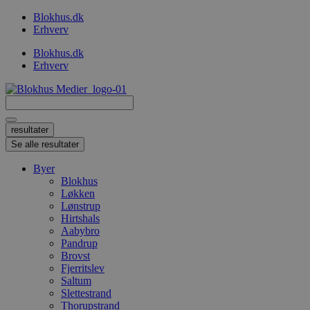
Videre
Blokhus.dk
til
Erhverv
indhold
Blokhus.dk
Erhverv
Search
...
resultater
Se alle resultater
Byer
Blokhus
Løkken
Lønstrup
Hirtshals
Aabybro
Pandrup
Brovst
Fjerritslev
Saltum
Slettestrand
Thorupstrand