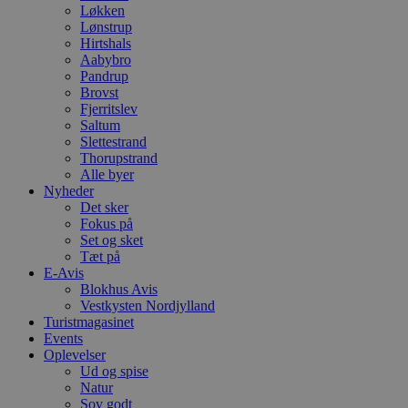
Løkken
Lønstrup
Hirtshals
Aabybro
Pandrup
Brovst
Fjerritslev
Saltum
Slettestrand
Thorupstrand
Alle byer
Nyheder
Det sker
Fokus på
Set og sket
Tæt på
E-Avis
Blokhus Avis
Vestkysten Nordjylland
Turistmagasinet
Events
Oplevelser
Ud og spise
Natur
Sov godt