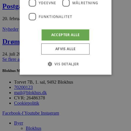
YDEEVNE
MÅLRETNING
Postgaarden til salg
FUNKTIONALITET
20. februar 2026
Nyheder
ACCEPTER ALLE
Drøm om vinbutik realiseret
AFVIS ALLE
24. juli 2026
Se flere artikler
VIS DETALJER
Blokhus Medier
Torvet 7B, 1. sal, 9492 Blokhus
Absolut nødvendige
Ydeevne
70200123
mail@blokhus.dk
Målretning
Funktionalitet
CVR: 26486378
Cookiepolitik
Absolut nødvendige cookies muliggør
hjemmesidens grundlæggende funktionalitet
Facebook-f
Youtube
Instagram
såsom brugerlogin og kontoadministration.
Hjemmesiden kan ikke bruges korrekt uden de
Byer
absolut nødvendige cookies.
Blokhus