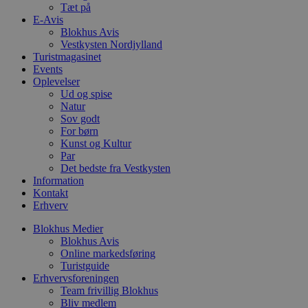
Tæt på
b
o
E-Avis
b
Blokhus Avis
t
Vestkysten Nordjylland
d
Turistmagasinet
g
h
Events
o
Oplevelser
e
Ud og spise
h
ti
Natur
Sov godt
VISITOR_PRIVACY_METADATA
5 måneder
D
YouTube
For børn
4 uger
b
.youtube.com
Kunst og Kultur
g
b
Par
s
Det bedste fra Vestkysten
p
Information
f
Kontakt
i
w
Erhverv
r
p
Blokhus Medier
b
Blokhus Avis
s
f
Online markedsføring
p
Turistguide
b
Erhvervsforeningen
p
o
Team frivillig Blokhus
i
Bliv medlem