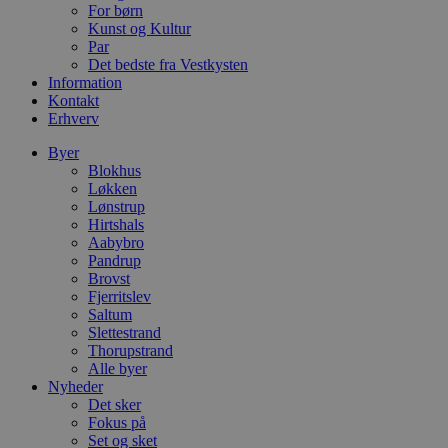
For børn
D
e
Kunst og Kultur
g
Par
n
Det bedste fra Vestkysten
h
b
Information
s
Kontakt
w
Erhverv
e
e
o
Byer
l
Blokhus
e
Løkken
m
Lønstrup
CookieScriptConsent
4 uger 2
D
CookieScript
Hirtshals
dage
b
blokhus.dk
Aabybro
C
Pandrup
S
Brovst
t
h
Fjerritslev
p
Saltum
s
Slettestrand
b
e
Thorupstrand
a
Alle byer
S
Nyheder
c
Det sker
f
k
Fokus på
Set og sket
pys_start_session
.blokhus.dk
Session
D