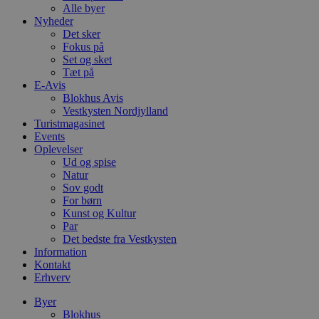
Alle byer
Nyheder
Det sker
Fokus på
Set og sket
Tæt på
E-Avis
Blokhus Avis
Vestkysten Nordjylland
Turistmagasinet
Events
Oplevelser
Ud og spise
Natur
Sov godt
For børn
Kunst og Kultur
Par
Det bedste fra Vestkysten
Information
Kontakt
Erhverv
Byer
Blokhus