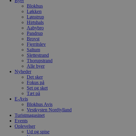
Byer
Blokhus
Løkken
Lønstrup
Hirtshals
Aabybro
Pandrup
Brovst
Fjerritslev
Saltum
Slettestrand
Thorupstrand
Alle byer
Nyheder
Det sker
Fokus på
Set og sket
Tæt på
E-Avis
Blokhus Avis
Vestkysten Nordjylland
Turistmagasinet
Events
Oplevelser
Ud og spise