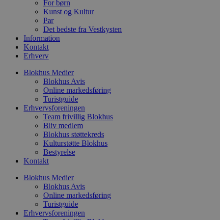
For børn
i
w
Kunst og Kultur
r
Par
p
Det bedste fra Vestkysten
b
s
Information
f
Kontakt
p
Erhverv
b
p
o
Blokhus Medier
i
Blokhus Avis
d
Online markedsføring
p
Turistguide
b
f
Erhvervsforeningen
s
Team frivillig Blokhus
Bliv medlem
Blokhus støttekreds
Kulturstøtte Blokhus
Bestyrelse
Udbyder
/
Kontakt
Navn
Udløbsdato
Beskrivelse
Domæne
Udbyder
/
Navn
Udløbsdato
Beskrivelse
Domæne
Blokhus Medier
pys_first_visit
.blokhus.dk
1 uge
Denne cookie
Udbyder
/
Navn
Udløbsdato
Beskr
Blokhus Avis
bruges til at
_gid
1 dag
Denne cookie
Google LLC
Domæne
bestemme den
Online markedsføring
Google Anal
.blokhus.dk
første gang
gemmer og 
Turistguide
_gcl_au
2 måneder
Denne
Google LLC
brugeren besøgte
unik værdi 
4 uger
indsti
.blokhus.dk
Erhvervsforeningen
hjemmesiden for
side og brug
Doubl