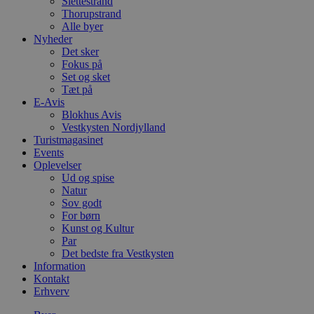
Slettestrand
Thorupstrand
Alle byer
Nyheder
Det sker
Fokus på
Set og sket
Tæt på
E-Avis
Blokhus Avis
Vestkysten Nordjylland
Turistmagasinet
Events
Oplevelser
Ud og spise
Natur
Sov godt
For børn
Kunst og Kultur
Par
Det bedste fra Vestkysten
Information
Kontakt
Erhverv