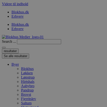
Videre til indhold
Blokhus.dk
Erhverv
Blokhus.dk
Erhverv
Search ...
resultater
Se alle resultater
Byer
Blokhus
Løkken
Lønstrup
Hirtshals
Aabybro
Pandrup
Brovst
Fjerritslev
Saltum