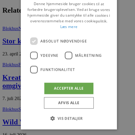
Denne hjemmeside bruger cookies til at
Relaterede artikler
forbedre brugeroplevelsen. Ved at bruge vores
hjemmeside giver du samtykke til alle cookies i
overensstemmelse med vores cookiepolitik.
Læs mere
Blokhus
Nyheder
Stor kærlighed til Blokhus
ABSOLUT NØDVENDIGE
23. april 2026
YDEEVNE
MÅLRETNING
Blokhus
Fokus på
FUNKTIONALITET
Kreativitet og kvalitet i smukke
omgivelser
ACCEPTER ALLE
7. juli 2026
AFVIS ALLE
Blokhus
Set og sket
VIS DETALJER
Wild West-stemning fyldte Hune
16. juli 2026