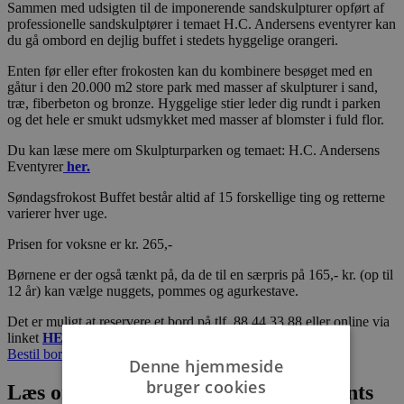
Sammen med udsigten til de imponerende sandskulpturer opført af
professionelle sandskulptører i temaet H.C. Andersens eventyrer kan
du gå ombord en dejlig buffet i stedets hyggelige orangeri.
Enten før eller efter frokosten kan du kombinere besøget med en
gåtur i den 20.000 m2 store park med masser af skulpturer i sand,
træ, fiberbeton og bronze. Hyggelige stier leder dig rundt i parken
og det hele er smukt udsmykket med masser af blomster i fuld flor.
Du kan læse mere om Skulpturparken og temaet: H.C. Andersens
Eventyrer
her.
Søndagsfrokost Buffet består altid af 15 forskellige ting og retterne
varierer hver uge.
Prisen for voksne er kr. 265,-
Børnene er der også tænkt på, da de til en særpris på 165,- kr. (op til
12 år) kan vælge nuggets, pommes og agurkestave.
Det er muligt at reservere et bord på tlf. 88 44 33 88 eller online via
linket
HER
Bestil bord
Denne hjemmeside
bruger cookies
Læs om fantastiske oplevelser og events