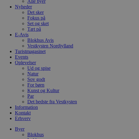
t
Alle byer
Nyheder
PHPSESSID
Session
C
PHP.net
Det sker
g
blokhus.dk
Fokus på
a
b
Set og sket
s
Tæt på
e
E-Avis
i
Blokhus Avis
d
o
Vestkysten Nordjylland
v
Turistmagasinet
b
Events
D
e
Oplevelser
g
Ud og spise
n
Natur
h
Sov godt
b
s
For børn
w
Kunst og Kultur
e
Par
e
o
Det bedste fra Vestkysten
l
Information
e
Kontakt
m
Erhverv
CookieScriptConsent
4 uger 2
D
CookieScript
dage
b
blokhus.dk
Byer
C
Blokhus
S