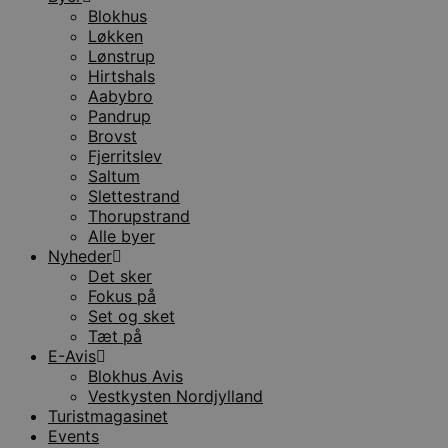
Blokhus
Løkken
Lønstrup
Hirtshals
Aabybro
Pandrup
Brovst
Fjerritslev
Saltum
Slettestrand
Thorupstrand
Alle byer
Nyheder
Det sker
Fokus på
Set og sket
Tæt på
E-Avis
Blokhus Avis
Vestkysten Nordjylland
Turistmagasinet
Events