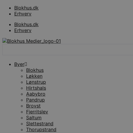
Videre
Blokhus.dk
til
Erhverv
indhold
Blokhus.dk
Erhverv
Search
...
Byer
Blokhus
Løkken
Lønstrup
Hirtshals
Aabybro
Pandrup
Brovst
Fjerritslev
Saltum
Slettestrand
Thorupstrand