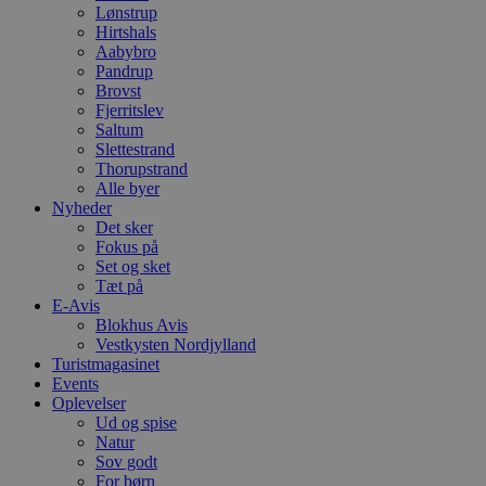
Lønstrup
Hirtshals
Aabybro
Pandrup
Brovst
Fjerritslev
Saltum
Slettestrand
Thorupstrand
Alle byer
Nyheder
Det sker
Fokus på
Set og sket
Tæt på
E-Avis
Blokhus Avis
Vestkysten Nordjylland
Turistmagasinet
Events
Oplevelser
Ud og spise
Natur
Sov godt
For børn