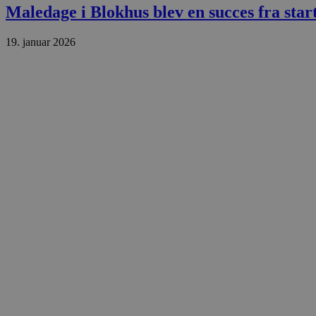
.blok
Maledage i Blokhus blev en succes fra star
_fbp
_ga_PJR83J7HYC
.blok
19. januar 2026
pysTrafficSource
.blok
_gat_gtag_UA_74178830_1
YSC
VISITOR_INFO1_LIVE
__Secure-YNID