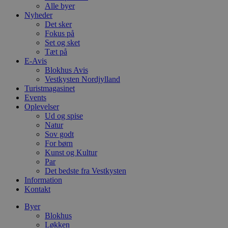
Alle byer
Nyheder
Det sker
Fokus på
Set og sket
Tæt på
E-Avis
Blokhus Avis
Vestkysten Nordjylland
Turistmagasinet
Events
Oplevelser
Ud og spise
Natur
Sov godt
For børn
Kunst og Kultur
Par
Det bedste fra Vestkysten
Information
Kontakt
Byer
Blokhus
Løkken