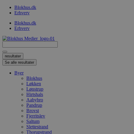
Videre
Blokhus.dk
til
Erhverv
indhold
Blokhus.dk
Erhverv
Search
...
resultater
Se alle resultater
Byer
Blokhus
Løkken
Lønstrup
Hirtshals
Aabybro
Pandrup
Brovst
Fjerritslev
Saltum
Slettestrand
Thorupstrand