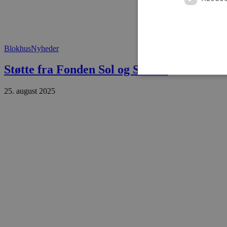
Blokhus
Nyheder
Støtte fra Fonden Sol og Strand
25. august 2025
Absolut nødvendige cookies
kan ikke bruges korrekt ude
Navn
pys_session_limit
PHPSESSID