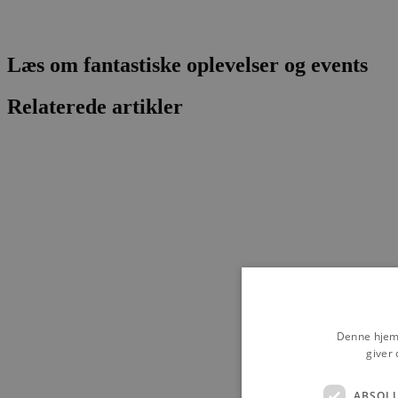
Læs om fantastiske oplevelser og events
Relaterede artikler
Denne hjemm
giver 
ABSOL