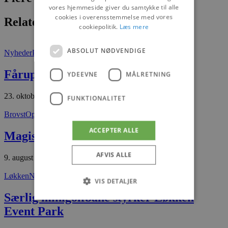
vores hjemmeside giver du samtykke til alle
cookies i overensstemmelse med vores
Relaterede artikler
cookiepolitik.
Læs mere
ABSOLUT NØDVENDIGE
Nyheder
Presse
Fårup sætter vild efterårsrekord
YDEEVNE
MÅLRETNING
23. oktober 2025
FUNKTIONALITET
Brovst
Oplevelser
ACCEPTER ALLE
Magiske øjeblikke i glas og ler
AFVIS ALLE
9. august 2025
Løkken
Nyheder
VIS DETALJER
Særlig minigolfbane styrker Løkken
Event Park
Absolut nødvendige
Ydeevne