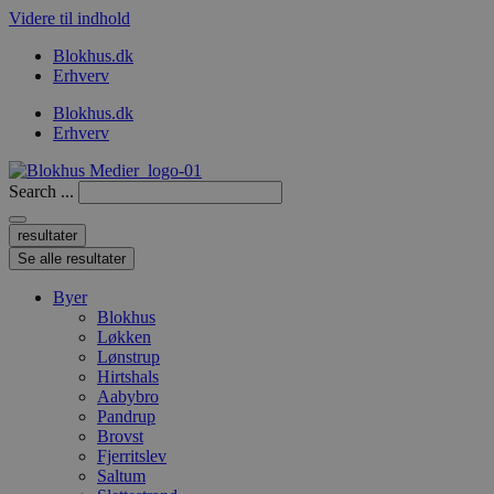
Videre til indhold
Blokhus.dk
Erhverv
Blokhus.dk
Erhverv
Search ...
resultater
Se alle resultater
Byer
Blokhus
Løkken
Lønstrup
Hirtshals
Aabybro
Pandrup
Brovst
Fjerritslev
Saltum