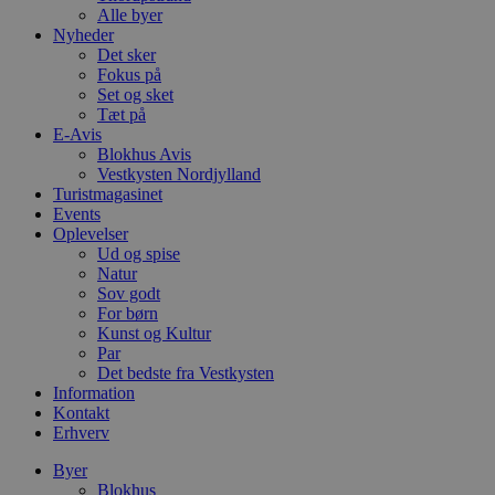
g
blokhus.dk
Alle byer
a
Nyheder
b
Det sker
s
e
Fokus på
i
Set og sket
d
Tæt på
o
v
E-Avis
b
Blokhus Avis
D
Vestkysten Nordjylland
e
Turistmagasinet
g
n
Events
h
Oplevelser
b
Ud og spise
s
w
Natur
e
Sov godt
e
For børn
o
Kunst og Kultur
l
e
Par
m
Det bedste fra Vestkysten
Information
CookieScriptConsent
4 uger 2
D
CookieScript
Kontakt
dage
b
blokhus.dk
C
Erhverv
S
t
Byer
h
Blokhus
p