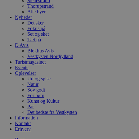
Slettestrand
Thorupstrand
Alle byer
Nyheder
Det sker
Fokus på
Set og sket
Tæt på
E-Avis
Blokhus Avis
Vestkysten Nordjylland
Turistmagasinet
Events
Oplevelser
Ud og spise
Natur
Sov godt
For børn
Kunst og Kultur
Par
Det bedste fra Vestkysten
Information
Kontakt
Erhverv