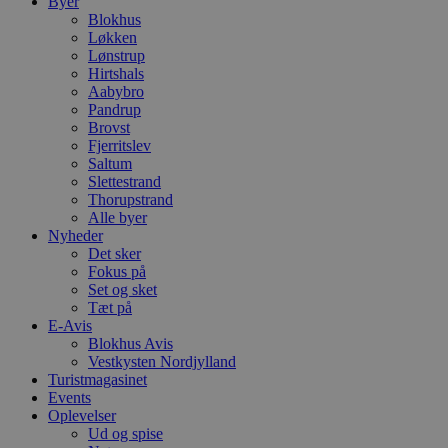
Byer
Blokhus
Løkken
Lønstrup
Hirtshals
Aabybro
Pandrup
Brovst
Fjerritslev
Saltum
Slettestrand
Thorupstrand
Alle byer
Nyheder
Det sker
Fokus på
Set og sket
Tæt på
E-Avis
Blokhus Avis
Vestkysten Nordjylland
Turistmagasinet
Events
Oplevelser
Ud og spise