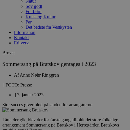
Natur
Sov godt
For børn
Kunst og Kultur
Par
Det bedste fra Vestkysten
Information
Kontakt
Erhverv
Brovst
Sommersang på Bratskov gentages i 2023
Af
Anne Nøhr Ringgren
| FOTO: Presse
|
3. januar 2023
Stor succes giver blod på tanden for arrangørerne.
I året der gik, blev der for første gang afholdt det store folkelige
arrangement Sommersang på Bratskov i Herregården Bratskovs