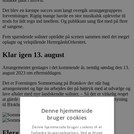
smukke park i Brovst.
Det blev en kæmpe succes som langt overgik arrangørgruppens
forventninger. Rigtig mange havde en stor musikalsk oplevelse til
trods for lidt regn ind imellem. Og publikum sang flot med på flere
af sangene.
Fem spændende solister optrådte på scenen sammen med det meget
oplagte og velspillende HerregårdsOrkestret.
Klar igen 13. august
Arrangementet gentages i det kommende år, nemlig søndag den 13.
august 2023 om eftermiddagen.
Det er Foreningen Sommersang på Bratskov der står bag
arrangementet og lige nu arbejdes der på højtryk med at udvælge og
lave aftaler med nye landskendte solister. – Så der er virkelig noget
at glæde sig til, uddyber Karsten Højen fra Brovst Musikforsyning
til Blokhus Avis.
Denne hjemmeside
bruger cookies
Denne hjemmeside bruger cookies til at
Flere nyheder
forbedre brugeroplevelsen. Ved at bruge