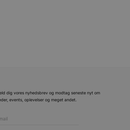
eller data poster huskes
ykke og privatlivsvalg for
r data på den besøgendes
e af personlige oplysninger
et i fremtidige sessioner.
esøgte hjemmesiden for at
g opdaterer en unik værdi
r oplysninger om, hvordan
ninger.
, som slutbrugeren måtte
- som er en væsentlig
ndtere eksperimenter, A/B-
jeneste. Denne cookie
rollouts"). Cookien sikrer,
tilfældigt genereret
 en testperiode, så
modning på et websted og
e pludselig ændrer sig,
eld dig vores nyhedsbrev og modtag seneste nyt om
der, events, oplevelser og meget andet.
ende og sessioner, der
lander på, når du besøger
agner.
eroplevelser eller sporing
ukter, såsom realtidstilbud
ssionstilstanden.