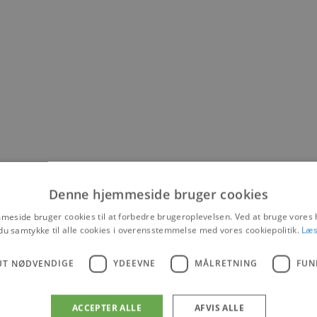
Denne hjemmeside bruger cookies
eside bruger cookies til at forbedre brugeroplevelsen. Ved at bruge vore
du samtykke til alle cookies i overensstemmelse med vores cookiepolitik.
Læs
UT NØDVENDIGE
YDEEVNE
MÅLRETNING
FUN
ndet bl.a. på Tversted Strand, hvor en ældre mand i fredags 
rtæller René Højer.
ACCEPTER ALLE
AFVIS ALLE