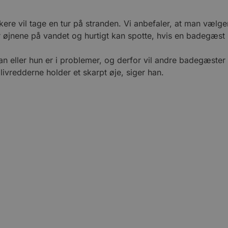
kere vil tage en tur på stranden. Vi anbefaler, at man væl
ar øjnene på vandet og hurtigt kan spotte, hvis en badegæs
han eller hun er i problemer, og derfor vil andre badegæster
livredderne holder et skarpt øje, siger han.