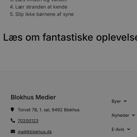
Lær stranden at kende
Slip ikke børnene af syne
VISITOR_PRIVACY_METAD
Læs om fantastiske oplevels
Udbyder
Navn
Domæne
Udby
Navn
Navn
Dom
pys_first_visit
.blokhus.
_gid
_gcl_au
Googl
.blok
_ga
Googl
__Secure-
.blok
ROLLOUT_TOKEN
Blokhus Medier
Byer
Torvet 7B, 1. sal, 9492 Blokhus
pbid
pys_landing_page
now-
cowo
Nyheder
.blok
70200123
_fbp
_ga_PJR83J7HYC
.blok
E-Avis
mail@blokhus.dk