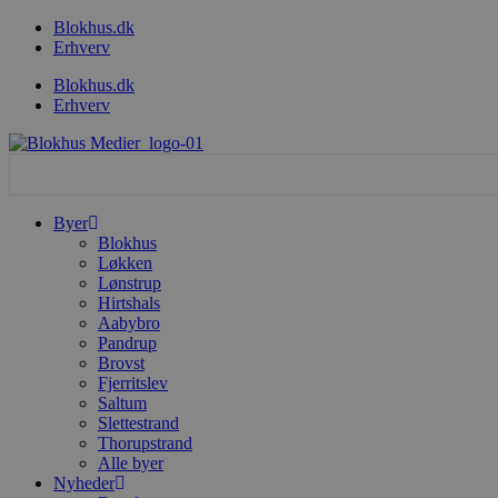
Videre
Blokhus.dk
til
Erhverv
indhold
Blokhus.dk
Erhverv
Search
...
Byer
Blokhus
Løkken
Lønstrup
Hirtshals
Aabybro
Pandrup
Brovst
Fjerritslev
Saltum
Slettestrand
Thorupstrand
Alle byer
Nyheder