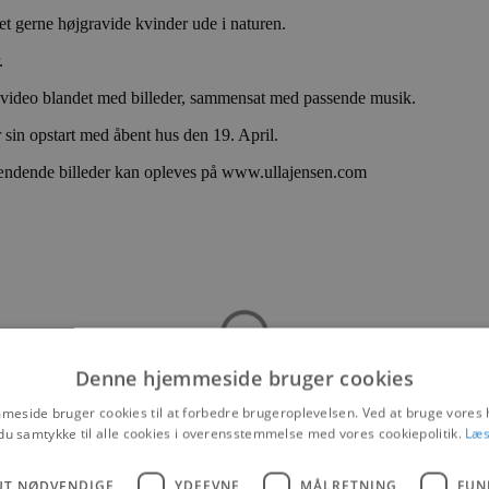
et gerne højgravide kvinder ude i naturen.
.
r video blandet med billeder, sammensat med passende musik.
 sin opstart med åbent hus den 19. April.
pændende billeder kan opleves på www.ullajensen.com
Denne hjemmeside bruger cookies
eside bruger cookies til at forbedre brugeroplevelsen. Ved at bruge vore
du samtykke til alle cookies i overensstemmelse med vores cookiepolitik.
Læs
UT NØDVENDIGE
YDEEVNE
MÅLRETNING
FUN