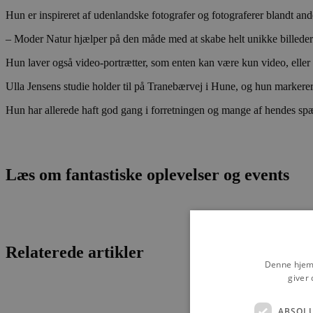
Hun er inspireret af udenlandske fotografer og fotograferer blandt and
– Moder Natur hjælper på den måde med at skabe helt unikke billeder
Hun laver også video-portrætter, som enten kan være kun video, elle
Ulla Jensens studie holder til på Tranebærvej i Hune, og hun markerer
Hun har allerede haft god gang i forretningen og mange af hendes s
Læs om fantastiske oplevelser og events
Relaterede artikler
Denne hjemm
giver 
ABSOL