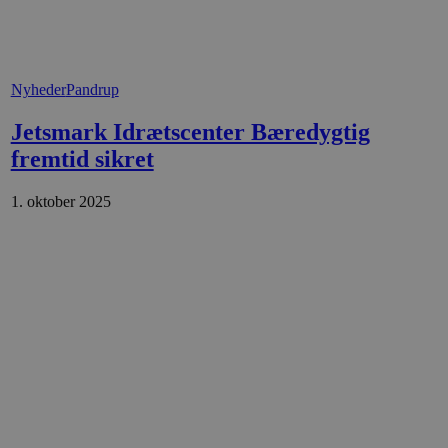
ten til at huske
nødvendigt, at Cookie-
 session tilstand, mens de
eller data poster huskes
Nyheder
Pandrup
ykke og privatlivsvalg for
Jetsmark Idrætscenter Bæredygtig
r data på den besøgendes
e af personlige oplysninger
fremtid sikret
et i fremtidige sessioner.
1. oktober 2025
esøgte hjemmesiden for at
g opdaterer en unik værdi
r oplysninger om, hvordan
ninger.
, som slutbrugeren måtte
- som er en væsentlig
ndtere eksperimenter, A/B-
jeneste. Denne cookie
rollouts"). Cookien sikrer,
tilfældigt genereret
 en testperiode, så
modning på et websted og
e pludselig ændrer sig,
ende og sessioner, der
lander på, når du besøger
agner.
eroplevelser eller sporing