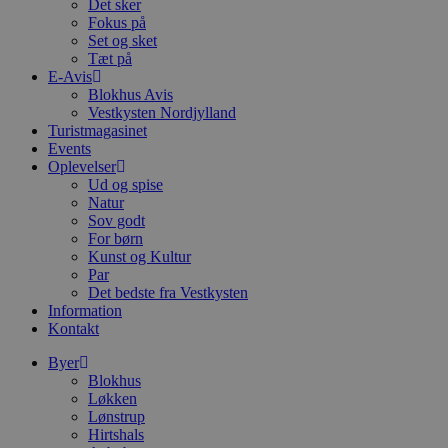
Det sker
Fokus på
Set og sket
Tæt på
E-Avis
Blokhus Avis
Vestkysten Nordjylland
Turistmagasinet
Events
Oplevelser
Ud og spise
Natur
Sov godt
For børn
Kunst og Kultur
Par
Det bedste fra Vestkysten
Information
Kontakt
Byer
Blokhus
Løkken
Lønstrup
Hirtshals