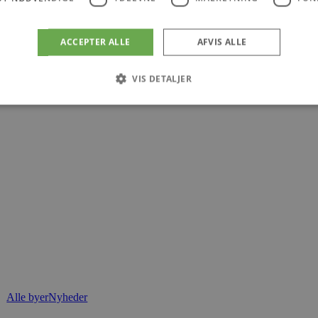
ACCEPTER ALLE
AFVIS ALLE
VIS DETALJER
Absolut nødvendige
Ydeevne
Målretning
Funktionalitet
 muliggør hjemmesidens grundlæggende funktionalitet såsom brugerlogin og kontoad
n de absolut nødvendige cookies.
Udbyder
/
Udløbsdato
Beskrivelse
Domæne
.blokhus.dk
59 minutter
Denne cookie bruges til at begrænse, hvor mang
57
udløse visse server-sidefunktioner inden for en 
sekunder
at forbedre hjemmesidens ydeevne og forhindre 
Session
Cookie genereret af applikationer baseret på PHP
PHP.net
generel identifikator, der bruges til at opretholde
blokhus.dk
brugersessioner. Det er normalt et tilfældigt g
det bruges kan være specifikt for webstedet, me
Alle byer
Nyheder
opretholde en logget status for en bruger mellem