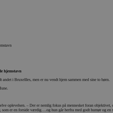
jemstavn
mle hjemstavn
dt andet i Bruxellles, men er nu vendt hjem sammen med sine to børn.
 Hune.
 selve oplevelsen. – Der er nemlig fokus på mennesket foran objektivet, 
eder, som er en forside værdig….og hun går herfra med godt humør og en s