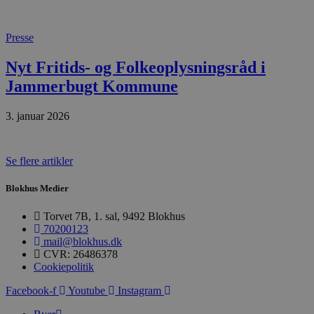
CookieScriptConsent
Presse
pys_start_session
Nyt Fritids- og Folkeoplysningsråd i
Jammerbugt Kommune
VISITOR_PRIVACY_METAD
3. januar 2026
Udbyder
Se flere artikler
Navn
Domæne
Udby
Navn
Navn
Dom
Blokhus Medier
pys_first_visit
.blokhus.
_gid
_gcl_au
Googl
.blok
Torvet 7B, 1. sal, 9492 Blokhus
70200123
_ga
Googl
mail@blokhus.dk
__Secure-
.blok
ROLLOUT_TOKEN
CVR: 26486378
Cookiepolitik
Facebook-f
Youtube
Instagram
pbid
pys_landing_page
now-
cowo