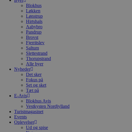
Byer
.blok
Blokhus
_fbp
Løkken
_ga_PJR83J7HYC
.blok
Lønstrup
Hirtshals
pysTrafficSource
.blok
_gat_gtag_UA_74178830_1
Aabybro
Pandrup
Brovst
YSC
Fjerritslev
Saltum
VISITOR_INFO1_LIVE
Slettestrand
Thorupstrand
Alle byer
Nyheder
__Secure-YNID
Det sker
Fokus på
Set og sket
Tæt på
E-Avis
Blokhus Avis
Vestkysten Nordjylland
Turistmagasinet
Events
Oplevelser
Ud og spise