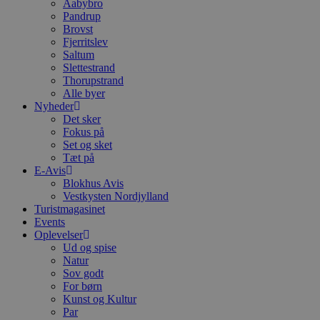
Aabybro
Pandrup
Brovst
Fjerritslev
Saltum
Slettestrand
Thorupstrand
Alle byer
Nyheder
Det sker
Fokus på
Set og sket
Tæt på
E-Avis
Blokhus Avis
Vestkysten Nordjylland
Turistmagasinet
Events
Oplevelser
Ud og spise
Natur
Sov godt
For børn
Kunst og Kultur
Par