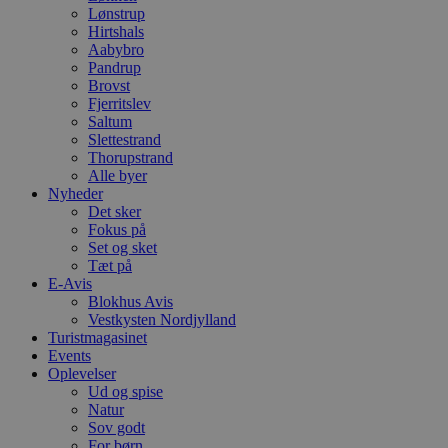
Lønstrup
b
e
Hirtshals
a
Aabybro
S
Pandrup
c
f
Brovst
k
Fjerritslev
Saltum
pys_start_session
.blokhus.dk
Session
D
Slettestrand
b
o
Thorupstrand
b
Alle byer
t
Nyheder
d
g
Det sker
h
Fokus på
o
Set og sket
e
Tæt på
h
ti
E-Avis
Blokhus Avis
VISITOR_PRIVACY_METADATA
5 måneder
D
YouTube
Vestkysten Nordjylland
4 uger
b
.youtube.com
Turistmagasinet
g
b
Events
s
Oplevelser
p
Ud og spise
f
i
Natur
w
Sov godt
r
For børn