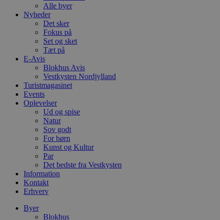
Alle byer
Nyheder
Det sker
Fokus på
Set og sket
Tæt på
E-Avis
Blokhus Avis
Vestkysten Nordjylland
Turistmagasinet
Events
Oplevelser
Ud og spise
Natur
Sov godt
For børn
Kunst og Kultur
Par
Det bedste fra Vestkysten
Information
Kontakt
Erhverv
Byer
Blokhus