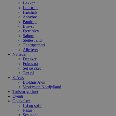
Løkken
Lønstrup
Hirtshals
Aabybro
Pandrup
Brovst
Fjerritslev
Saltum
Slettestrand
Thorupstrand
Alle byer
Nyheder
Det sker
Fokus på
Set og sket
Tæt på
E-Avis
Blokhus Avis
Vestkysten Nordjylland
Turistmagasinet
Events
Oplevelser
Ud og spise
Natur
Sov godt