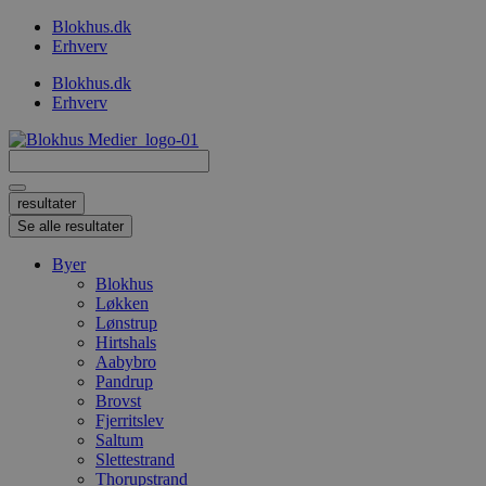
Videre
Blokhus.dk
til
Erhverv
indhold
Blokhus.dk
Erhverv
Search
...
resultater
Se alle resultater
Byer
Blokhus
Løkken
Lønstrup
Hirtshals
Aabybro
Pandrup
Brovst
Fjerritslev
Saltum
Slettestrand
Thorupstrand