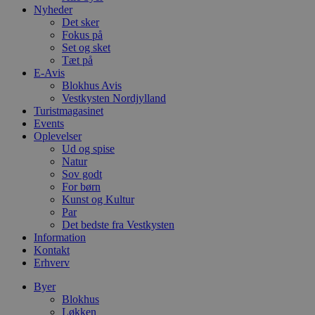
a
Nyheder
b
Det sker
s
Fokus på
e
Set og sket
i
d
Tæt på
o
E-Avis
v
Blokhus Avis
b
D
Vestkysten Nordjylland
e
Turistmagasinet
g
Events
n
Oplevelser
h
b
Ud og spise
s
Natur
w
Sov godt
e
e
For børn
o
Kunst og Kultur
l
Par
e
Det bedste fra Vestkysten
m
Information
CookieScriptConsent
4 uger 2
D
CookieScript
Kontakt
dage
b
blokhus.dk
Erhverv
C
S
t
Byer
h
Blokhus
p
Løkken
s