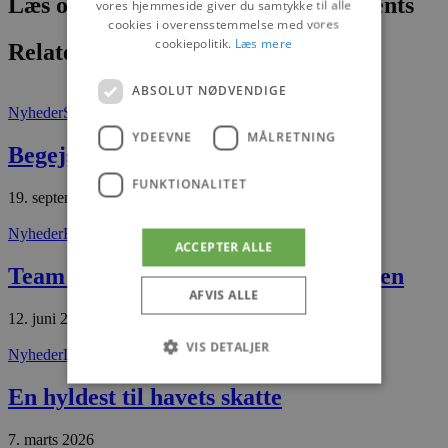
Læs om fantastiske oplevelser og events
vores hjemmeside giver du samtykke til alle
cookies i overensstemmelse med vores
cookiepolitik.
Læs mere
Relaterede artikler
ABSOLUT NØDVENDIGE
Nyheder
Saltum
YDEEVNE
MÅLRETNING
Begejstret over Saltum
FUNKTIONALITET
19. september 2025
Nyheder
Blokhus
ACCEPTER ALLE
Team Blokhus klar til sommersæsonen
AFVIS ALLE
12. juni 2026
VIS DETALJER
Nyheder
Løkken
En hyldest til havets skatte
Absolut nødvendige
Ydeevne
7. marts 2026