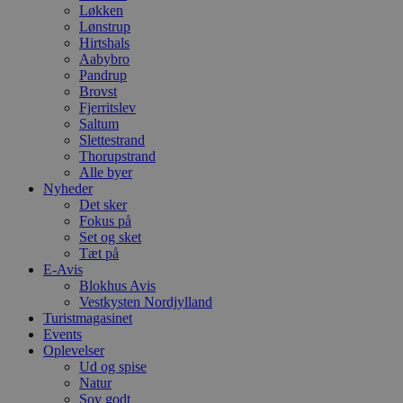
Løkken
Lønstrup
Hirtshals
Aabybro
Pandrup
Brovst
Fjerritslev
Saltum
Slettestrand
Thorupstrand
Alle byer
Nyheder
Det sker
Fokus på
Set og sket
Tæt på
E-Avis
Blokhus Avis
Vestkysten Nordjylland
Turistmagasinet
Events
Oplevelser
Ud og spise
Natur
Sov godt