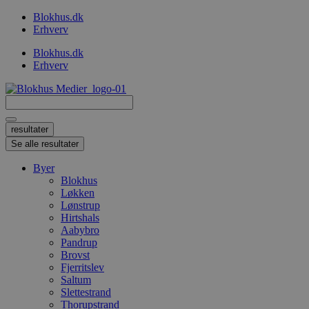
Videre
Blokhus.dk
til
Erhverv
indhold
Blokhus.dk
Erhverv
Search
...
resultater
Se alle resultater
Byer
Blokhus
Løkken
Lønstrup
Hirtshals
Aabybro
Pandrup
Brovst
Fjerritslev
Saltum
Slettestrand
Thorupstrand