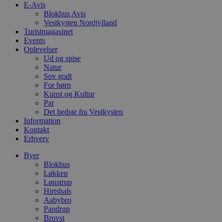
e
E-Avis
i
Blokhus Avis
d
Vestkysten Nordjylland
o
Turistmagasinet
v
b
Events
D
Oplevelser
e
Ud og spise
g
n
Natur
h
Sov godt
b
For børn
s
Kunst og Kultur
w
e
Par
e
Det bedste fra Vestkysten
o
Information
l
e
Kontakt
m
Erhverv
CookieScriptConsent
4 uger 2
D
CookieScript
Byer
dage
b
blokhus.dk
C
Blokhus
S
Løkken
t
Lønstrup
h
Hirtshals
p
s
Aabybro
b
Pandrup
e
Brovst
a