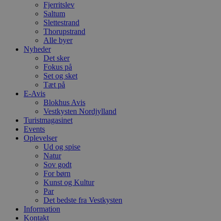
S
Fjerritslev
c
Saltum
f
Slettestrand
k
Thorupstrand
pys_start_session
.blokhus.dk
Session
D
Alle byer
b
Nyheder
o
Det sker
b
Fokus på
t
d
Set og sket
g
Tæt på
h
E-Avis
o
e
Blokhus Avis
h
Vestkysten Nordjylland
ti
Turistmagasinet
Events
VISITOR_PRIVACY_METADATA
5 måneder
D
YouTube
4 uger
b
.youtube.com
Oplevelser
g
Ud og spise
b
Natur
s
p
Sov godt
f
For børn
i
Kunst og Kultur
w
Par
r
p
Det bedste fra Vestkysten
b
Information
s
Kontakt
f