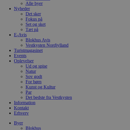
Alle byer
Nyheder
Det sker
Fokus på
Set og sket
Tæt på
E-Avis
Blokhus Avis
Vestkysten Nordjylland
Turistmagasinet
Events
Oplevelser
Ud og spise
Natur
Sov godt
For børn
Kunst og Kultur
Par
Det bedste fra Vestkysten
Information
Kontakt
Erhverv
Byer
Blokhus