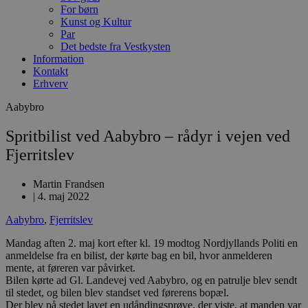
For børn
Kunst og Kultur
Par
Det bedste fra Vestkysten
Information
Kontakt
Erhverv
Aabybro
Spritbilist ved Aabybro – rådyr i vejen ved
Fjerritslev
Martin Frandsen
|
4. maj 2022
Aabybro
,
Fjerritslev
Mandag aften 2. maj kort efter kl. 19 modtog Nordjyllands Politi en
anmeldelse fra en bilist, der kørte bag en bil, hvor anmelderen
mente, at føreren var påvirket.
Bilen kørte ad Gl. Landevej ved Aabybro, og en patrulje blev sendt
til stedet, og bilen blev standset ved førerens bopæl.
Der blev på stedet lavet en udåndingsprøve, der viste, at manden var