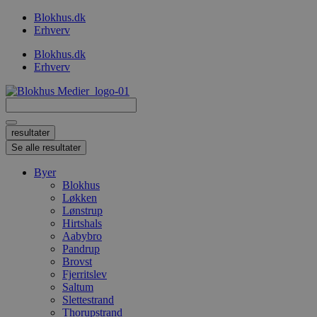
Videre
Blokhus.dk
til
Erhverv
indhold
Blokhus.dk
Erhverv
Search
...
resultater
Se alle resultater
Byer
Blokhus
Løkken
Lønstrup
Hirtshals
Aabybro
Pandrup
Brovst
Fjerritslev
Saltum
Slettestrand
Thorupstrand