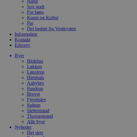
Natur
CookieScriptConsent
4 uger 2
D
CookieScript
Sov godt
dage
b
blokhus.dk
For børn
C
S
Kunst og Kultur
t
Par
h
Det bedste fra Vestkysten
p
s
Information
b
Kontakt
e
Erhverv
a
S
c
Byer
f
Blokhus
k
Løkken
Lønstrup
pys_start_session
.blokhus.dk
Session
D
b
Hirtshals
o
Aabybro
b
Pandrup
t
Brovst
d
g
Fjerritslev
h
Saltum
o
Slettestrand
e
h
Thorupstrand
ti
Alle byer
Nyheder
VISITOR_PRIVACY_METADATA
5 måneder
D
YouTube
Det sker
4 uger
b
.youtube.com