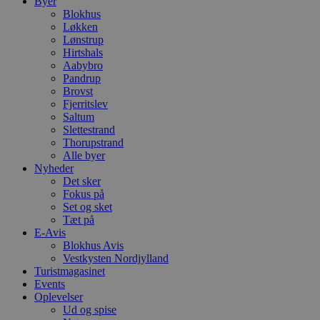
Byer
h
Blokhus
y
Løkken
f
m
Lønstrup
t
Hirtshals
Aabybro
PHPSESSID
Session
C
PHP.net
Pandrup
g
blokhus.dk
a
Brovst
b
Fjerritslev
s
Saltum
e
i
Slettestrand
d
Thorupstrand
o
Alle byer
v
Nyheder
b
D
Det sker
e
Fokus på
g
Set og sket
n
h
Tæt på
b
E-Avis
s
Blokhus Avis
w
Vestkysten Nordjylland
e
e
Turistmagasinet
o
Events
l
Oplevelser
e
m
Ud og spise