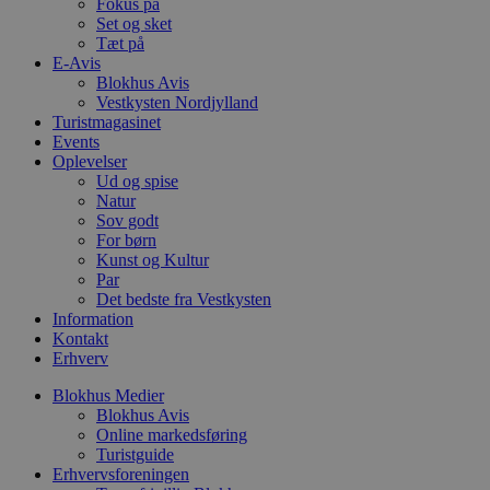
g
Fokus på
b
Set og sket
s
Tæt på
p
f
E-Avis
i
Blokhus Avis
w
Vestkysten Nordjylland
r
Turistmagasinet
p
b
Events
s
Oplevelser
f
Ud og spise
p
b
Natur
p
Sov godt
o
For børn
i
Kunst og Kultur
d
p
Par
b
Det bedste fra Vestkysten
f
Information
s
Kontakt
Erhverv
Blokhus Medier
Blokhus Avis
Udbyder
/
Navn
Udløbsdato
Beskrivelse
Online markedsføring
Domæne
Udbyder
/
Navn
Udløbsdato
Beskrivelse
Turistguide
Domæne
pys_first_visit
.blokhus.dk
1 uge
Denne cookie
Erhvervsforeningen
Udbyder
/
Navn
Udløbsdato
Beskr
bruges til at
_gid
1 dag
Denne cookie