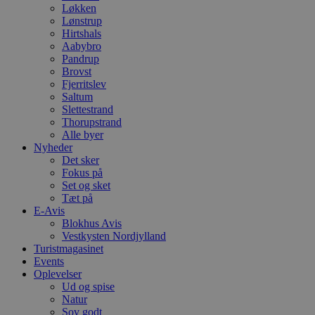
Løkken
Lønstrup
Hirtshals
Aabybro
Pandrup
Brovst
Fjerritslev
Saltum
Slettestrand
Thorupstrand
Alle byer
Nyheder
Det sker
Fokus på
Set og sket
Tæt på
E-Avis
Blokhus Avis
Vestkysten Nordjylland
Turistmagasinet
Events
Oplevelser
Ud og spise
Natur
Sov godt