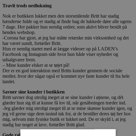
Travlt trods nedlukning
Nok er butikken lukket men den storsmilende Britt har stadig
hænderne fulde og er stadig at finde bag de lukkede døre alle ugens
7 dage. Her pakker hun nemlig ordrer, som aktivt bliver bestilt på
hendes webshop.
-Corona har gjort, at jeg har måtte retænke min virksomhed og det
har været sundt, fortæller Britt.
Hun er nemlig startet med at lægge videoer op på LADEN’s
Facebook og Instagram side hvor hun både viser nyheder og
udsalgvarer frem.
– Mine kunder elsker at se tøjet på!
Der er en god interaktion med Britts kunder gennem de sociale
medier, hvor der sågar også er kommet nye faste kunder til fra hele
landet.
Savner sine kunder i butikken
Britt savner dog utrolig meget at se sine kunder i øjnene, og dét
glæder hun sig til at kunne få lov til, når genåbningen træder ind.
-Jeg glæder mig utroligt meget til at se mine skønne kunder igen, og
jeg vil gerne sige dem tusind tak for, at de bestiller deres tøj her hos
mig, selvom min fysiske butik er lukket ned. De er skyld i, at jeg
stadig har noget at lave, fortæller Britt glad.
Gode rabatter