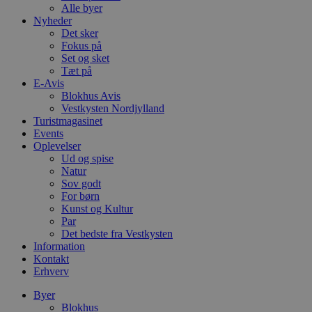
Alle byer
Nyheder
Det sker
Fokus på
Set og sket
Tæt på
E-Avis
Blokhus Avis
Vestkysten Nordjylland
Turistmagasinet
Events
Oplevelser
Ud og spise
Natur
Sov godt
For børn
Kunst og Kultur
Par
Det bedste fra Vestkysten
Information
Kontakt
Erhverv
Byer
Blokhus