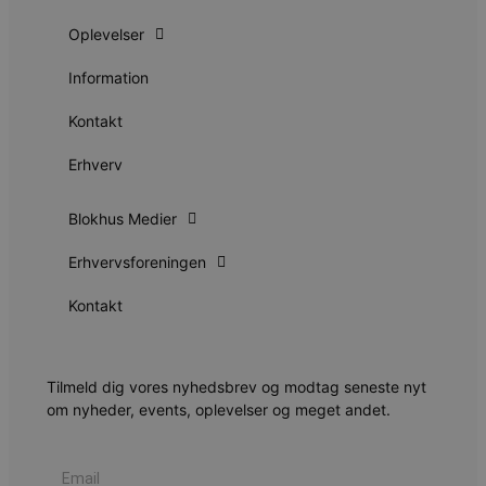
b
s
e
Oplevelser
i
d
Information
o
v
b
Kontakt
D
e
g
Erhverv
n
h
b
s
Blokhus Medier
w
e
e
Erhvervsforeningen
o
l
Kontakt
e
m
CookieScriptConsent
4 uger 2
D
CookieScript
dage
b
blokhus.dk
C
Tilmeld dig vores nyhedsbrev og modtag seneste nyt
S
om nyheder, events, oplevelser og meget andet.
t
h
p
s
b