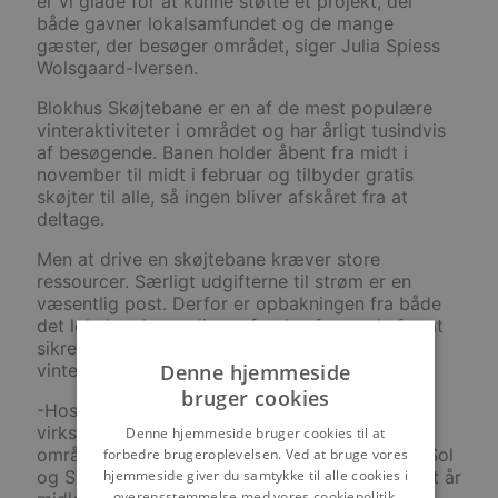
er vi glade for at kunne støtte et projekt, der
både gavner lokalsamfundet og de mange
gæster, der besøger området, siger Julia Spiess
Wolsgaard-Iversen.
Blokhus Skøjtebane er en af de mest populære
vinteraktiviteter i området og har årligt tusindvis
af besøgende. Banen holder åbent fra midt i
november til midt i februar og tilbyder gratis
skøjter til alle, så ingen bliver afskåret fra at
deltage.
Men at drive en skøjtebane kræver store
ressourcer. Særligt udgifterne til strøm er en
væsentlig post. Derfor er opbakningen fra både
det lokale erhvervsliv og fonde afgørende for at
sikre, at skøjtebanen kan fortsætte som et fast
Denne hjemmeside
vintertilbud.
bruger cookies
-Hos Sol og Strand er det en del af
virksomhedens DNA at støtte og udvikle de
Denne hjemmeside bruger cookies til at
områder, hvor gæsterne holder ferie. Gennem Sol
forbedre brugeroplevelsen. Ved at bruge vores
hjemmeside giver du samtykke til alle cookies i
og Strands Lokale Håndsrækning uddeles hvert år
overensstemmelse med vores cookiepolitik.