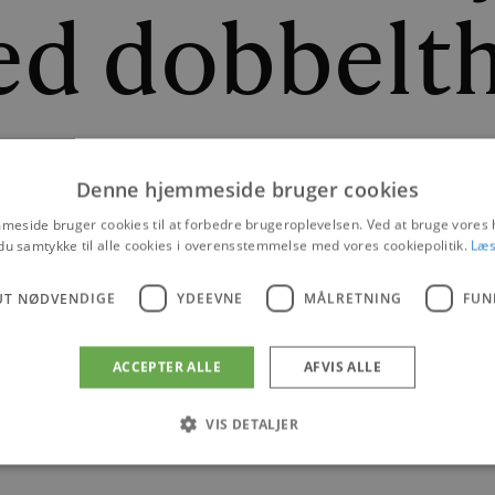
ed dobbelt
Denne hjemmeside bruger cookies
N FRANDSEN
|
15. AUGUST 2021
eside bruger cookies til at forbedre brugeroplevelsen. Ved at bruge vore
du samtykke til alle cookies i overensstemmelse med vores cookiepolitik.
Læs
AABYBRO
UT NØDVENDIGE
YDEEVNE
MÅLRETNING
FUN
ACCEPTER ALLE
AFVIS ALLE
VIS DETALJER