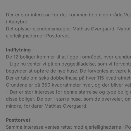
Der er stor interesse for det kommende boligområde V
Udbyder
Navn
Domæne
Udby
i Aabybro.
Navn
Navn
Dom
Det oplyser ejendomsmægler Mathias Overgaard, Nyboli
pys_first_visit
.blokhus.
_gid
_gcl_au
Googl
ejerlejlighederne i Posttorvet.
.blok
_ga
Googl
Indflytning
__Secure-
.blok
ROLLOUT_TOKEN
De 12 boliger kommer til at ligge i området, hvor ejend
– Lige nu venter vi på en byggetilladelse, som vi forvent
begynder at opføre de nye huse. De forventes at være klar
pbid
pys_landing_page
now-
Der er tale om seks dobbelthuse på hver 115 kvadratmete
cowo
.blok
Grundene er på 350 kvadratmeter hver, og der bliver v
_fbp
– Der er stor interesse for denne størrelse og type boli
_ga_PJR83J7HYC
.blok
disse boliger. De bor i større huse, som de overvejer, om
pysTrafficSource
.blok
_gat_gtag_UA_74178830_1
mindre, forklarer Mathias Overgaard.
YSC
Posttorvet
Samme interesse ventes rettet mod ejerlejlighederne i Post
VISITOR_INFO1_LIVE