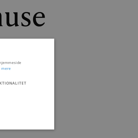
huse
s hjemmeside
 mere
KTIONALITET