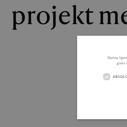
projekt m
MARTI
Denne hjemm
giver 
ABSOL