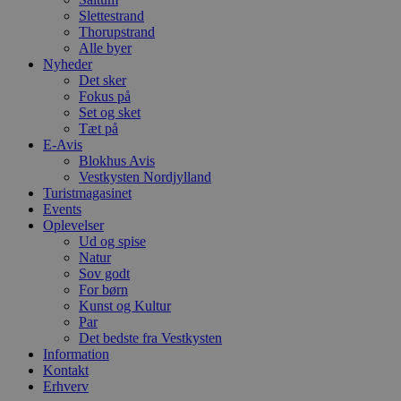
g
blokhus.dk
Slettestrand
a
Thorupstrand
b
s
Alle byer
e
Nyheder
i
Det sker
d
Fokus på
o
v
Set og sket
b
Tæt på
D
E-Avis
e
g
Blokhus Avis
n
Vestkysten Nordjylland
h
Turistmagasinet
b
Events
s
w
Oplevelser
e
Ud og spise
e
Natur
o
l
Sov godt
e
For børn
m
Kunst og Kultur
Par
CookieScriptConsent
4 uger 2
D
CookieScript
dage
b
blokhus.dk
Det bedste fra Vestkysten
C
Information
S
Kontakt
t
h
Erhverv
p