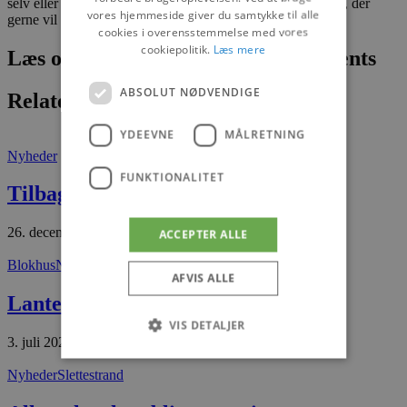
selv eller som en julegave. Det forventer vi at der er mange, der
vores hjemmeside giver du samtykke til alle
gerne vil deltage i.
cookies i overensstemmelse med vores
cookiepolitik.
Læs mere
Læs om fantastiske oplevelser og events
ABSOLUT NØDVENDIGE
Relaterede artikler
YDEEVNE
MÅLRETNING
Nyheder
FUNKTIONALITET
Tilbageblik på 2025
26. december 2025
ACCEPTER ALLE
Blokhus
Nyheder
AFVIS ALLE
Lanternen er solgt
VIS DETALJER
3. juli 2026
Nyheder
Slettestrand
Absolut nødvendige
Ydeevne