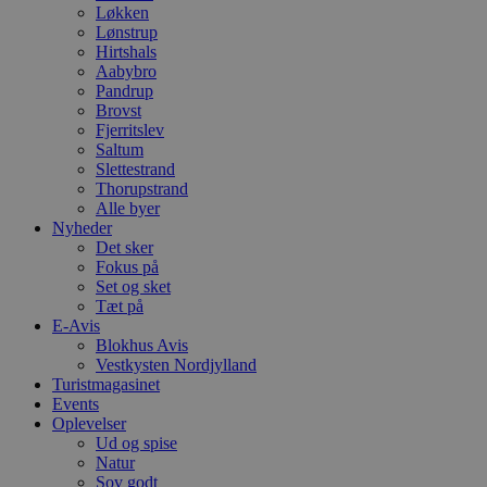
Løkken
Lønstrup
Hirtshals
Aabybro
Pandrup
Brovst
Fjerritslev
Saltum
Slettestrand
Thorupstrand
Alle byer
Nyheder
Det sker
Fokus på
Set og sket
Tæt på
E-Avis
Blokhus Avis
Vestkysten Nordjylland
Turistmagasinet
Events
Oplevelser
Ud og spise
Natur
Sov godt