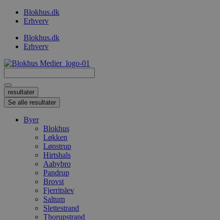
Videre
Blokhus.dk
til
Erhverv
indhold
Blokhus.dk
Erhverv
Search
...
resultater
Se alle resultater
Byer
Blokhus
Løkken
Lønstrup
Hirtshals
Aabybro
Pandrup
Brovst
Fjerritslev
Saltum
Slettestrand
Thorupstrand