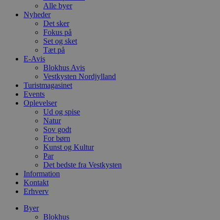
Alle byer
Nyheder
Det sker
Fokus på
Set og sket
Tæt på
E-Avis
Blokhus Avis
Vestkysten Nordjylland
Turistmagasinet
Events
Oplevelser
Ud og spise
Natur
Sov godt
For børn
Kunst og Kultur
Par
Det bedste fra Vestkysten
Information
Kontakt
Erhverv
Byer
Blokhus