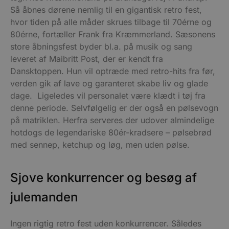
Så åbnes dørene nemlig til en gigantisk retro fest,
hvor tiden på alle måder skrues tilbage til 70érne og
80érne, fortæller Frank fra Kræmmerland. Sæsonens
store åbningsfest byder bl.a. på musik og sang
leveret af Maibritt Post, der er kendt fra
Dansktoppen. Hun vil optræde med retro-hits fra før,
verden gik af lave og garanteret skabe liv og glade
dage. Ligeledes vil personalet være klædt i tøj fra
denne periode. Selvfølgelig er der også en pølsevogn
på matriklen. Herfra serveres der udover almindelige
hotdogs de legendariske 80ér-kradsere – pølsebrød
med sennep, ketchup og løg, men uden pølse.
Sjove konkurrencer og besøg af
julemanden
Ingen rigtig retro fest uden konkurrencer. Således