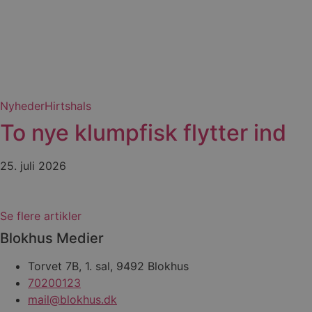
pys_session_limit
PHPSESSID
Nyheder
Hirtshals
CookieScriptConsent
To nye klumpfisk flytter ind
pys_start_session
25. juli 2026
VISITOR_PRIVACY_METAD
Se flere artikler
Blokhus Medier
Torvet 7B, 1. sal, 9492 Blokhus
Udbyder
Navn
70200123
Domæne
Udby
Navn
Navn
Dom
mail@blokhus.dk
pys_first_visit
.blokhus.