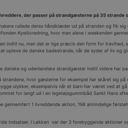
ivreddere, der passer på strandgæsterne på 35 strande o
skere rullede deres håndklæder ud på stranden og fik sig 
Fonden Kystlivredning, hvor man alene i weekenden gennem
n indtil nu, men det er lige præcis den form for travlhed, s
isk at opleve de danske badestrande, når de syder af liv og 
de danske og udenlandske strandgæster indtil videre har pa
på strandene, hvor gæsterne for eksempel har skåret sig på
ge ulykker, eksempelvis når et barn har været ved at gå i
kommet for langt ud i en legetøjsgummibåd Sankt Hans aften
erne gennemført 1 livreddende aktion, 198 almindelige førs
sende indsatser. I Løkken var der 3 forebyggende aktioner o