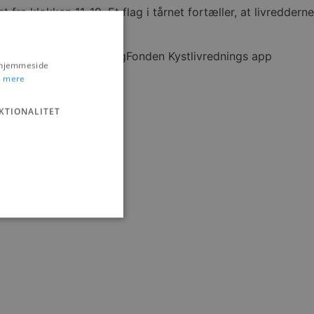
ra klokken 11-19. Et flag i tårnet fortæller, at livredderne
å gratis downloade TrygFonden Kystlivrednings app
s hjemmeside
 mere
KTIONALITET
ministration. Hjemmesiden