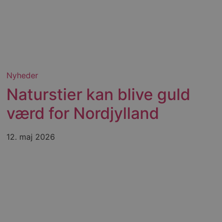
e gange en bruger kan
given periode, der forsøger
misbrug af tjenester.
-sproget. Dette er en
 variabler for
enereret nummer, hvordan
n et godt eksempel er at
 siderne.
Nyheder
ten til at huske
Naturstier kan blive guld
nødvendigt, at Cookie-
værd for Nordjylland
 session tilstand, mens de
eller data poster huskes
12. maj 2026
ykke og privatlivsvalg for
r data på den besøgendes
e af personlige oplysninger
et i fremtidige sessioner.
esøgte hjemmesiden for at