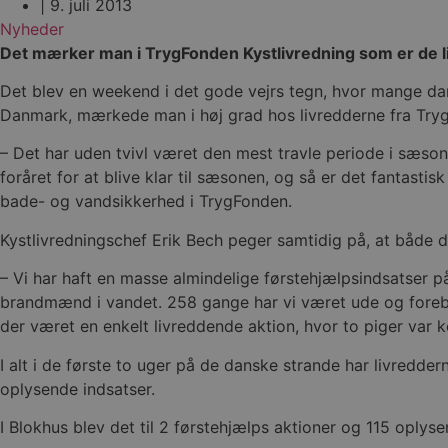
|
9. juli 2013
Nyheder
Det mærker man i TrygFonden Kystlivredning som er de l
Det blev en weekend i det gode vejrs tegn, hvor mange dan
Danmark, mærkede man i høj grad hos livredderne fra Tryg
– Det har uden tvivl været den mest travle periode i sæsone
foråret for at blive klar til sæsonen, og så er det fantast
bade- og vandsikkerhed i TrygFonden.
Kystlivredningschef Erik Bech peger samtidig på, at både 
– Vi har haft en masse almindelige førstehjælpsindsatser 
brandmænd i vandet. 258 gange har vi været ude og forebyg
der været en enkelt livreddende aktion, hvor to piger var 
I alt i de første to uger på de danske strande har livredd
oplysende indsatser.
I Blokhus blev det til 2 førstehjælps aktioner og 115 oply