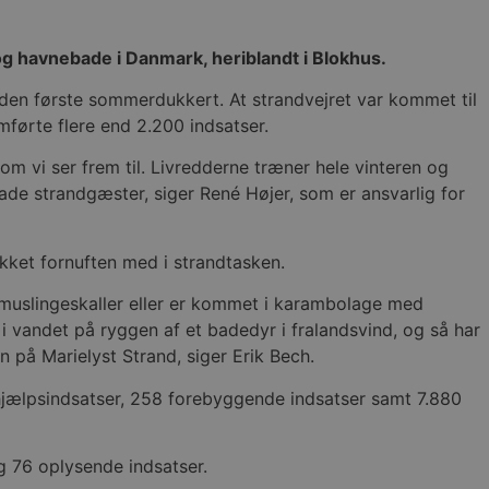
g havnebade i Danmark, heriblandt i Blokhus.
den første sommerdukkert. At strandvejret var kommet til
førte flere end 2.200 indsatser.
om vi ser frem til. Livredderne træner hele vinteren og
glade strandgæster, siger René Højer, som er ansvarlig for
kket fornuften med i strandtasken.
 muslingeskaller eller er kommet i karambolage med
 vandet på ryggen af et badedyr i fralandsvind, og så har
 på Marielyst Strand, siger Erik Bech.
tehjælpsindsatser, 258 forebyggende indsatser samt 7.880
g 76 oplysende indsatser.