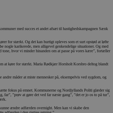
ske kommuner med succes et andet afsæt til hastighedskampagnen Sænk
er for stærkt. Og det kan hurtigt opleves som et surt opstød at løfte
abe nogle karikerede, men alligevel genkendelige situationer. Og med
god tone, hvor vi minder hinanden om at passe på vores kære”, fortæller
 om at køre for stærkt. Maria Rødkjær Horsholt Korsbro deltog blandt
 mange andre måder at miste mennesker på, eksempelvis ved sygdom, og
at sætte fokus på emnet. Kommunerne og Nordjyllands Politi glæder sig
ar”, ”prøv at gøre det ved far næste gang”, ”det er jo os to på tur”,
værk.
at kunne ændre adfærden overnight. Men kan vi skabe den
te adfærden i den rigtige retning.”