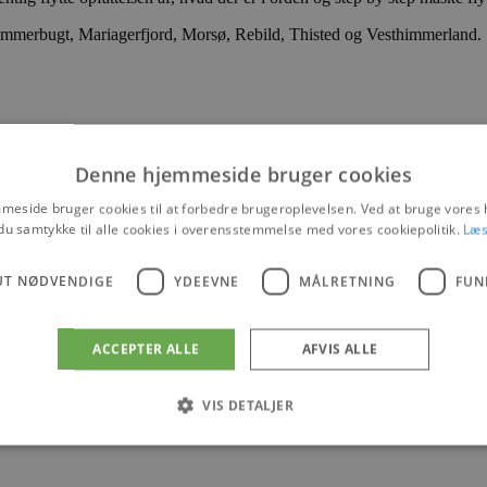
mmerbugt, Mariagerfjord, Morsø, Rebild, Thisted og Vesthimmerland.
Denne hjemmeside bruger cookies
eside bruger cookies til at forbedre brugeroplevelsen. Ved at bruge vore
du samtykke til alle cookies i overensstemmelse med vores cookiepolitik.
Læs
UT NØDVENDIGE
YDEEVNE
MÅLRETNING
FUN
ACCEPTER ALLE
AFVIS ALLE
VIS DETALJER