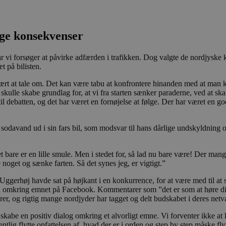
lige konsekvenser
når vi forsøger at påvirke adfærden i trafikken. Dog valgte de nordjy
 på bilisten.
rt at tale om. Det kan være tabu at konfrontere hinanden med at man kør
ulle skabe grundlag for, at vi fra starten sænker paraderne, ved at sk
 til debatten, og det har været en fornøjelse at følge. Der har været en 
 sodavand ud i sin fars bil, som modsvar til hans dårlige undskyldning
 det bare er en lille smule. Men i stedet for, så lad nu bare være! Der
 noget og sænke farten. Så det synes jeg, er vigtigt.”
om Uggerhøj havde sat på højkant i en konkurrence, for at være med til 
n omkring emnet på Facebook. Kommentarer som ”det er som at høre dig, f
rer, og rigtig mange nordjyder har tagget og delt budskabet i deres net
skabe en positiv dialog omkring et alvorligt emne. Vi forventer ikke 
g flytte opfattelsen af, hvad der er i orden og step by step måske flyt