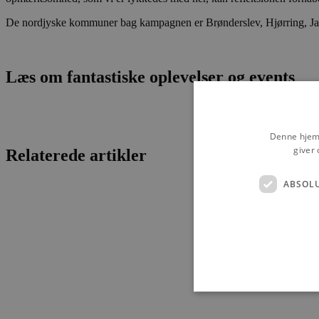
De nordjyske kommuner bag kampagnen er Brønderslev, Hjørring, Ja
Læs om fantastiske oplevelser og events
Denne hjemm
giver 
Relaterede artikler
ABSOL