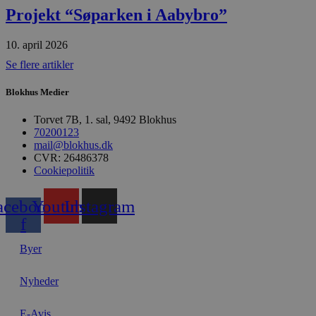
Projekt “Søparken i Aabybro”
Udbyder
Navn
Domæne
Udby
10. april 2026
Navn
Navn
Dom
pys_first_visit
.blokhus.
Se flere artikler
_gid
_gcl_au
Googl
.blok
Blokhus Medier
_ga
Googl
__Secure-
.blok
Torvet 7B, 1. sal, 9492 Blokhus
ROLLOUT_TOKEN
70200123
mail@blokhus.dk
CVR: 26486378
Cookiepolitik
pbid
pys_landing_page
now-
cowo
.blok
_fbp
acebook-
Youtube
Instagram
_ga_PJR83J7HYC
.blok
f
pysTrafficSource
.blok
_gat_gtag_UA_74178830_1
Byer
YSC
Nyheder
VISITOR_INFO1_LIVE
E-Avis