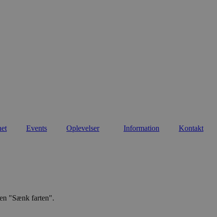
net
Events
Oplevelser
Information
Kontakt
nen "Sænk farten".