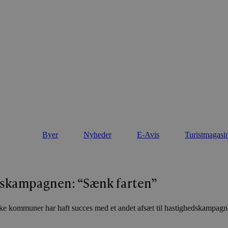
Byer
Nyheder
E-Avis
Turistmagasi
edskampagnen: “Sænk farten”
jyske kommuner har haft succes med et andet afsæt til hastighedskampag