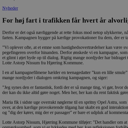
Nyheder
For høj fart i trafikken får hvert år alvor
Derfor er det også nærliggende at rette fokus mod netop ulykkerne, 
farten. Kampagnen bygger på kærlige provokationer fra dem, der er tæt
”Vi oplever ofte, at et emne som hastighedsovertrædelser kan være svæ
pegefingeren overfor hinanden. Derfor ønskede vi en kampagne, som sk
et glimt i øjet byde op til dialog. Rigtig mange nordjyder har bidraget
Lotte Astorp Nissum fra Hjørring Kommune.
I en af kampagnefilmene hælder en teenagedatter ”kun en lille smule”
mange nordjyder i dialogen omkring kampagnen, og siger:
”Jeg synes den er fantastisk, fordi der er så mange ting, vi gør, hvor
der kan du ikke altid gøre noget. Men her, her kan du rent faktisk gøre
Maria fik i sidste uge overrakt nøglerne til en spritny Opel Astra, s
over, at den kærlige provokerende tilgang har skabt en god interaktio
og ”dig der kører, mig der er passager” er bare et udpluk af kommenta
Lotte Astorp Nissum, Hjørring Kommune tilføjer: ”Det handler om at 
opmærksomhed, som vi er lykkedes med her, kan refleksionen forhåbentli