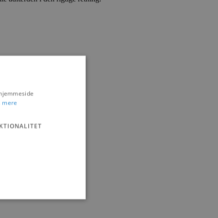
s hjemmeside
 mere
KTIONALITET