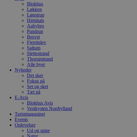
.blok
Blokhus
_fbp
Løkken
_ga_PJR83J7HYC
.blok
Lønstrup
Hirtshals
pysTrafficSource
.blok
_gat_gtag_UA_74178830_1
Aabybro
Pandrup
Brovst
YSC
Fjerritslev
Saltum
VISITOR_INFO1_LIVE
Slettestrand
Thorupstrand
Alle byer
Nyheder
__Secure-YNID
Det sker
Fokus på
Set og sket
Tæt på
E-Avis
Blokhus Avis
Vestkysten Nordjylland
Turistmagasinet
Events
Oplevelser
Ud og spise
Natur