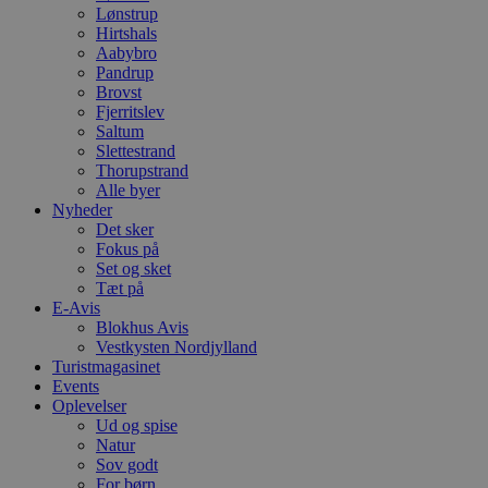
Lønstrup
Hirtshals
Aabybro
Pandrup
Brovst
Fjerritslev
Saltum
Slettestrand
Thorupstrand
Alle byer
Nyheder
Det sker
Fokus på
Set og sket
Tæt på
E-Avis
Blokhus Avis
Vestkysten Nordjylland
Turistmagasinet
Events
Oplevelser
Ud og spise
Natur
Sov godt
For børn