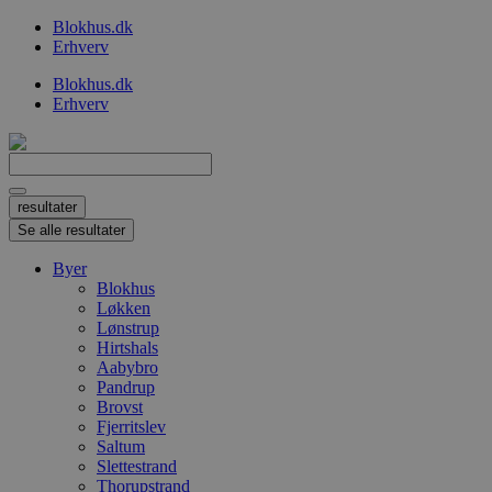
Videre
Blokhus.dk
til
Erhverv
indhold
Blokhus.dk
Erhverv
Search
...
resultater
Se alle resultater
Byer
Blokhus
Løkken
Lønstrup
Hirtshals
Aabybro
Pandrup
Brovst
Fjerritslev
Saltum
Slettestrand
Thorupstrand