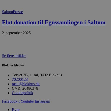
CookieScriptConsent
Saltum
Presse
pys_start_session
Flot donation til Egnssamlingen i Saltum
VISITOR_PRIVACY_METAD
2. september 2025
Se flere artikler
Udbyder
Navn
Domæne
Udby
Navn
Navn
Dom
Blokhus Medier
pys_first_visit
.blokhus.
_gid
_gcl_au
Googl
Torvet 7B, 1. sal, 9492 Blokhus
.blok
70200123
_ga
Googl
mail@blokhus.dk
__Secure-
.blok
CVR: 26486378
ROLLOUT_TOKEN
Cookiepolitik
Facebook-f
Youtube
Instagram
pbid
pys_landing_page
now-
Byer
cowo