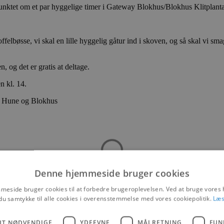
spunktet om et par hyggelige timer i Gateway Blokhus/Blokhus Klitplant
ffelbøsse, vi skal en lille hyggelig gåtur ind i skoven, og så skal vi 
 og det er gratis at deltage.
 kl. 14.
em Hune og Blokhus
Denne hjemmeside bruger cookies
eside bruger cookies til at forbedre brugeroplevelsen. Ved at bruge vore
du samtykke til alle cookies i overensstemmelse med vores cookiepolitik.
Læs
UT NØDVENDIGE
YDEEVNE
MÅLRETNING
FUN