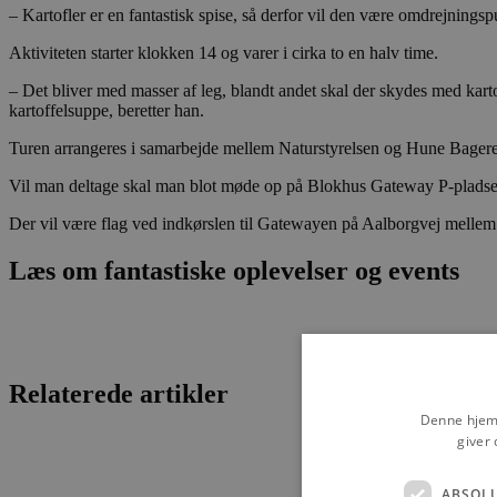
– Kartofler er en fantastisk spise, så derfor vil den være omdrejning
Aktiviteten starter klokken 14 og varer i cirka to en halv time.
– Det bliver med masser af leg, blandt andet skal der skydes med karto
kartoffelsuppe, beretter han.
Turen arrangeres i samarbejde mellem Naturstyrelsen og Hune Bageren,
Vil man deltage skal man blot møde op på Blokhus Gateway P-pladsen
Der vil være flag ved indkørslen til Gatewayen på Aalborgvej mell
Læs om fantastiske oplevelser og events
Relaterede artikler
Denne hjemm
giver 
ABSOL