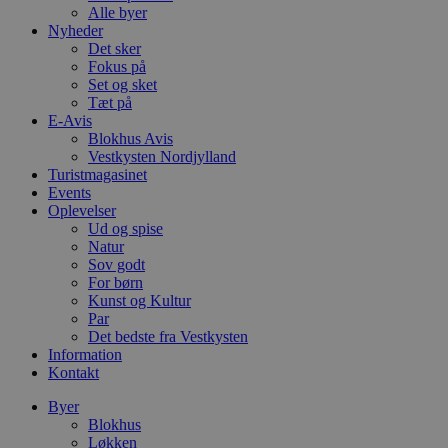
Alle byer
Nyheder
Det sker
Fokus på
Set og sket
Tæt på
E-Avis
Blokhus Avis
Vestkysten Nordjylland
Turistmagasinet
Events
Oplevelser
Ud og spise
Natur
Sov godt
For børn
Kunst og Kultur
Par
Det bedste fra Vestkysten
Information
Kontakt
Byer
Blokhus
Løkken