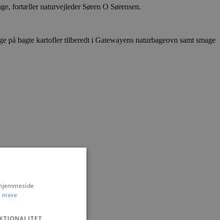
age, fortæller naturvejleder Søren O Sørensen.
smage på bagte kartofler tilberedt i Gatewayens naturbageovn samt smage
s hjemmeside
 mere
KTIONALITET