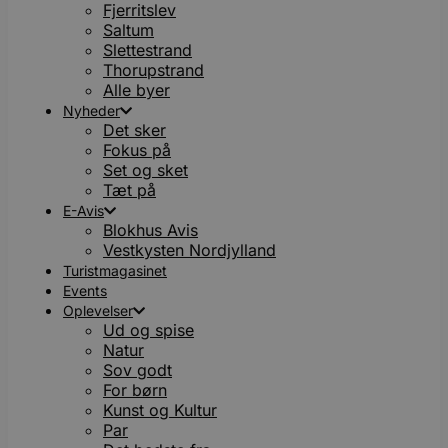
Fjerritslev
Saltum
Slettestrand
Thorupstrand
Alle byer
Nyheder
Det sker
Fokus på
Set og sket
Tæt på
E-Avis
Blokhus Avis
Vestkysten Nordjylland
Turistmagasinet
Events
Oplevelser
Ud og spise
Natur
Sov godt
For børn
Kunst og Kultur
Par