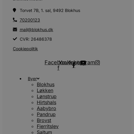
Torvet 7B, 1. sal, 9492 Blokhus
70200123
mail@blokhus.dk
CVR: 26486378
Cookiepolitik
Facebook-
Youtube
Instagram
f
Byer
Blokhus
Løkken
Lønstrup
Hirtshals
Aabybro
Pandrup
Brovst
Fjerritslev
Saltum