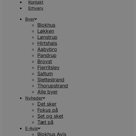
Kontakt
Erhverv
Byer
Blokhus
Løkken
Lønstrup
Hirtshals
Aabybro
Pandrup
Brovst
Fjerritslev
Saltum
Slettestrand
Thorupstrand
Alle byer
Nyheder
Det sker
Fokus på
Set og sket
Tæt på
E-Avis
Blokhus Avis