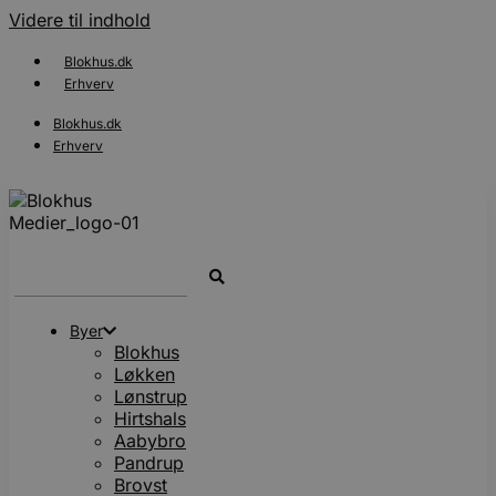
Videre til indhold
Blokhus.dk
Erhverv
Blokhus.dk
Erhverv
Search
...
Byer
Blokhus
Løkken
Lønstrup
Hirtshals
Aabybro
Pandrup
Brovst