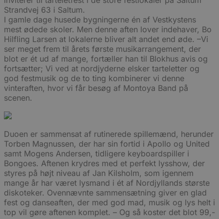
inviterer til tarteletfest i de store festlokaler på Saltum
Strandvej 63 i Saltum.
I gamle dage husede bygningerne én af Vestkystens
mest ødede skoler. Men denne aften lover indehaver, Bo
Hilfling Larsen at lokalerne bliver alt andet end øde. –Vi
ser meget frem til årets første musikarrangement, der
blot er ét ud af mange, fortæller han til Blokhus avis og
fortsætter; Vi ved at nordjyderne elsker tarteletter og
god festmusik og de to ting kombinerer vi denne
vinteraften, hvor vi får besøg af Montoya Band på
scenen.
Duoen er sammensat af rutinerede spillemænd, herunder
Torben Magnussen, der har sin fortid i Apollo og United
samt Mogens Andersen, tidligere keyboardspiller i
Bongoes. Aftenen krydres med et perfekt lysshow, der
styres på højt niveau af Jan Kilsholm, som igennem
mange år har været lysmand i ét af Nordjyllands største
diskoteker. Ovennævnte sammensætning giver en glad
fest og danseaften, der med god mad, musik og lys helt i
top vil gøre aftenen komplet. – Og så koster det blot 99,-