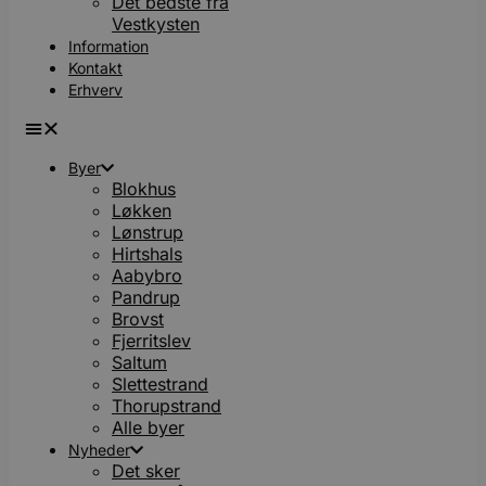
Det bedste fra
Vestkysten
Information
Kontakt
Erhverv
Byer
Blokhus
Løkken
Lønstrup
Hirtshals
Aabybro
Pandrup
Brovst
Fjerritslev
Saltum
Slettestrand
Thorupstrand
Alle byer
Nyheder
Det sker