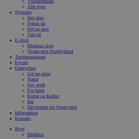
Thorupstrand
.blok
Alle byer
_fbp
Nyheder
_ga_PJR83J7HYC
.blok
Det sker
Fokus på
pysTrafficSource
.blok
_gat_gtag_UA_74178830_1
Set og sket
Tæt på
YSC
E-Avis
Blokhus Avis
Vestkysten Nordjylland
VISITOR_INFO1_LIVE
Turistmagasinet
Events
Oplevelser
Ud og spise
__Secure-YNID
Natur
Sov godt
For børn
Kunst og Kultur
Par
Det bedste fra Vestkysten
Information
Kontakt
Byer
Blokhus