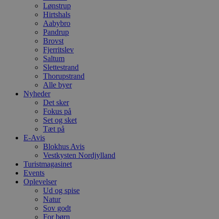
Lønstrup
Hirtshals
Aabybro
Pandrup
Brovst
Fjerritslev
Saltum
Slettestrand
Thorupstrand
Alle byer
Nyheder
Det sker
Fokus på
Set og sket
Tæt på
E-Avis
Blokhus Avis
Vestkysten Nordjylland
Turistmagasinet
Events
Oplevelser
Ud og spise
Natur
Sov godt
For børn