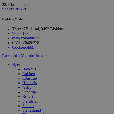
CookieScriptConsent
28. februar 2026
Se flere artikler
pys_start_session
Blokhus Medier
Torvet 7B, 1. sal, 9492 Blokhus
VISITOR_PRIVACY_METAD
70200123
mail@blokhus.dk
CVR: 26486378
Cookiepolitik
Facebook-f
Youtube
Instagram
Udbyder
Navn
Domæne
Udby
Navn
Navn
Byer
Dom
Blokhus
pys_first_visit
.blokhus.
_gid
_gcl_au
Googl
Løkken
.blok
Lønstrup
Hirtshals
_ga
Googl
Aabybro
__Secure-
.blok
ROLLOUT_TOKEN
Pandrup
Brovst
Fjerritslev
Saltum
pbid
pys_landing_page
now-
Slettestrand
cowo