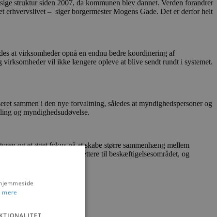
æssige struktur siden 2007, da kommunen blev dannet. Verden forandrer
ndet erhvervslivet – siger borgermester Mogens Gade. Det er derfor helt
des at virksomheder opnå en endnu bedre koordinering af
virksomheder vil ikke længere opleve at blive sendt rundt i systemet.
aniseret sammen i den nye forvaltning, således at myndighedspersoner og
ikling og myndighedsudøvelse.
ukturen og et øget fokus på at skabe større sammenhæng mellem
tionsafdelingen knyttes tættere til beskæftigelsesområdet, og
stabene.
s hjemmeside
 mere
KTIONALITET