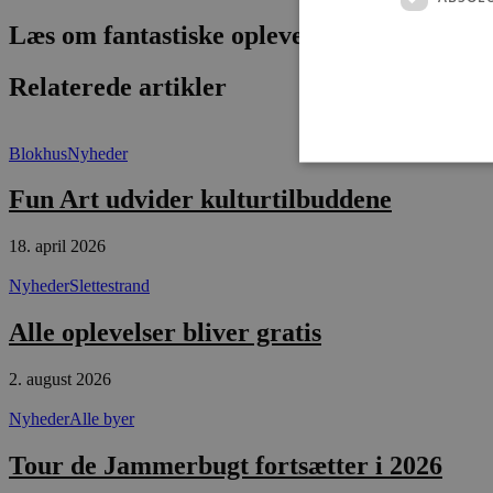
Læs om fantastiske oplevelser og events
Relaterede artikler
Blokhus
Nyheder
Fun Art udvider kulturtilbuddene
18. april 2026
Absolut nødvendige cookies
kan ikke bruges korrekt ude
Nyheder
Slettestrand
Navn
Alle oplevelser bliver gratis
pys_session_limit
2. august 2026
PHPSESSID
Nyheder
Alle byer
Tour de Jammerbugt fortsætter i 2026