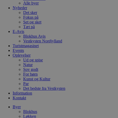
Alle byer
Nyheder
Det sker
Fokus på
Set og sket
Tæt på
E-Avis
Blokhus Avis
Vestkysten Nordjylland
Turistmagasinet
Events
Oplevelser
Ud og spise
Natur
Sov godt
For børn
Kunst og Kultur
Par
Det bedste fra Vestkysten
Information
Kontakt
Byer
Blokhus
Løkken