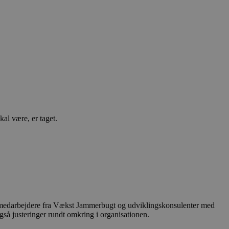
l være, er taget.
og medarbejdere fra Vækst Jammerbugt og udviklingskonsulenter med
også justeringer rundt omkring i organisationen.