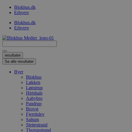
Videre
Blokhus.dk
til
Erhverv
indhold
Blokhus.dk
Erhverv
Search
...
resultater
Se alle resultater
Byer
Blokhus
Løkken
Lønstrup
Hirtshals
Aabybro
Pandrup
Brovst
Fjerritslev
Saltum
Slettestrand
Thorupstrand