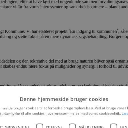
i Jammerbugten, efter at have kørt med nogenlunde sammen forvaltningsm
mmentarer vi får fra vores interessenter og samarbejdspartnere – blandt a
t Kommune. Vi har etableret projekt `En indgang til kommunen`, såle
 dialog og sætte fokus på en mere dynamisk sagsbehandling. Borgere og 
fritidsdelen og den rekreative del med at bruge naturen bliver også org
er skabes endnu mere fokus på muligheder og synergi i forhold til udv
ændringer. Den samlede struktur indebærer en slankning af ledelsesstr
lægges sundheds- og socialområdet sammen under fælles ledelse. Integra
rganiseres også, og der vil fremover være en stabschef med ansvar for 
Denne hjemmeside bruger cookies
eside bruger cookies til at forbedre brugeroplevelsen. Ved at bruge vore
du samtykke til alle cookies i overensstemmelse med vores cookiepolitik.
Læs
aluere den nye struktur i 2016.
UT NØDVENDIGE
YDEEVNE
MÅLRETNING
FUN