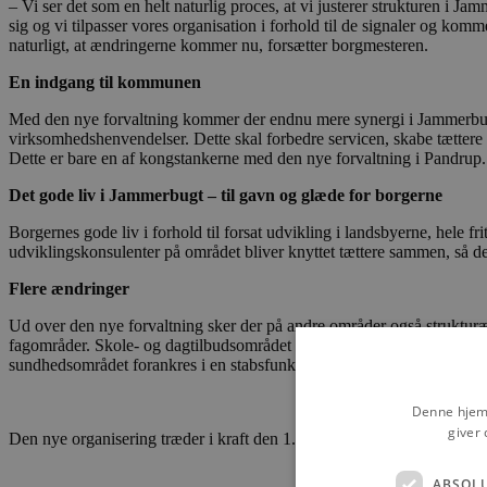
– Vi ser det som en helt naturlig proces, at vi justerer strukturen 
sig og vi tilpasser vores organisation i forhold til de signaler og ko
naturligt, at ændringerne kommer nu, forsætter borgmesteren.
En indgang til kommunen
Med den nye forvaltning kommer der endnu mere synergi i Jammerbug
virksomhedshenvendelser. Dette skal forbedre servicen, skabe tættere
Dette er bare en af kongstankerne med den nye forvaltning i Pandrup.
Det gode liv i Jammerbugt – til gavn og glæde for borgerne
Borgernes gode liv i forhold til forsat udvikling i landsbyerne, hele 
udviklingskonsulenter på området bliver knyttet tættere sammen, så d
Flere ændringer
Ud over den nye forvaltning sker der på andre områder også struktur
fagområder. Skole- og dagtilbudsområdet slås sammen, og tilsvarende 
sundhedsområdet forankres i en stabsfunktion. Stabene i Aabybro omo
Denne hjemm
giver 
Den nye organisering træder i kraft den 1. maj, og det er planen at ev
ABSOL