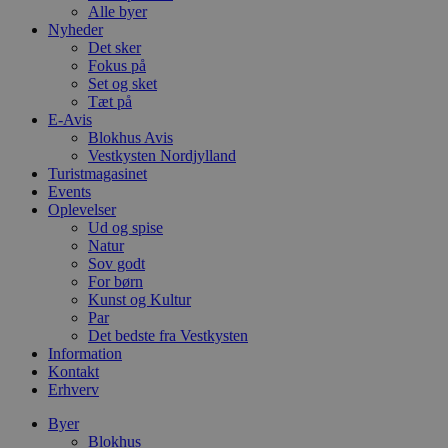
Alle byer
Nyheder
Det sker
Fokus på
Set og sket
Tæt på
E-Avis
Blokhus Avis
Vestkysten Nordjylland
Turistmagasinet
Events
Oplevelser
Ud og spise
Natur
Sov godt
For børn
Kunst og Kultur
Par
Det bedste fra Vestkysten
Information
Kontakt
Erhverv
Byer
Blokhus