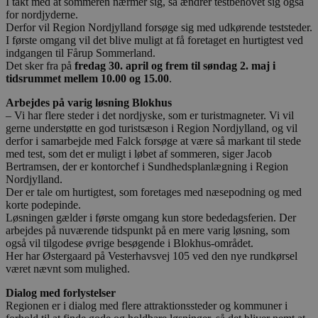
I takt med at sommeren nærmer sig, så ændrer testbehovet sig også
for nordjyderne.
Derfor vil Region Nordjylland forsøge sig med udkørende teststeder.
I første omgang vil det blive muligt at få foretaget en hurtigtest ved
indgangen til Fårup Sommerland.
Det sker fra på
fredag 30. april og frem til søndag 2. maj i
tidsrummet mellem 10.00 og 15.00
.
Arbejdes på varig løsning Blokhus
– Vi har flere steder i det nordjyske, som er turistmagneter. Vi vil
gerne understøtte en god turistsæson i Region Nordjylland, og vil
derfor i samarbejde med Falck forsøge at være så markant til stede
med test, som det er muligt i løbet af sommeren, siger Jacob
Bertramsen, der er kontorchef i Sundhedsplanlægning i Region
Nordjylland.
Der er tale om hurtigtest, som foretages med næsepodning og med
korte podepinde.
Løsningen gælder i første omgang kun store bededagsferien. Der
arbejdes på nuværende tidspunkt på en mere varig løsning, som
også vil tilgodese øvrige besøgende i Blokhus-området.
Her har Østergaard på Vesterhavsvej 105 ved den nye rundkørsel
været nævnt som mulighed.
Dialog med forlystelser
Regionen er i dialog med flere attraktionssteder og kommuner i