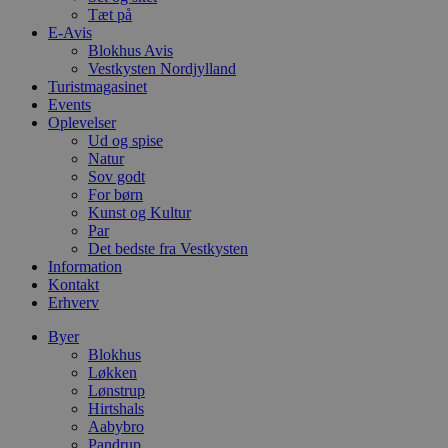
e
Tæt på
o
E-Avis
l
e
Blokhus Avis
m
Vestkysten Nordjylland
Turistmagasinet
CookieScriptConsent
4 uger 2
D
CookieScript
Events
dage
b
blokhus.dk
C
Oplevelser
S
Ud og spise
t
Natur
h
p
Sov godt
s
For børn
b
Kunst og Kultur
e
Par
a
S
Det bedste fra Vestkysten
c
Information
f
Kontakt
k
Erhverv
pys_start_session
.blokhus.dk
Session
D
b
Byer
o
Blokhus
b
t
Løkken
d
Lønstrup
g
Hirtshals
h
Aabybro
o
e
Pandrup