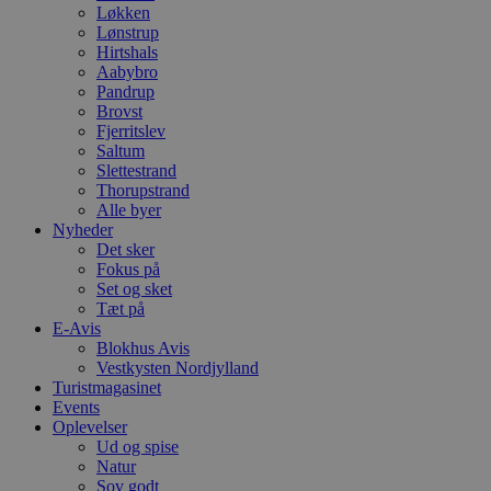
Løkken
Lønstrup
Hirtshals
Aabybro
Pandrup
Brovst
Fjerritslev
Saltum
Slettestrand
Thorupstrand
Alle byer
Nyheder
Det sker
Fokus på
Set og sket
Tæt på
E-Avis
Blokhus Avis
Vestkysten Nordjylland
Turistmagasinet
Events
Oplevelser
Ud og spise
Natur
Sov godt