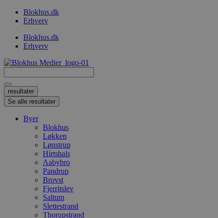
Videre
Blokhus.dk
til
Erhverv
indhold
Blokhus.dk
Erhverv
Search
...
resultater
Se alle resultater
Byer
Blokhus
Løkken
Lønstrup
Hirtshals
Aabybro
Pandrup
Brovst
Fjerritslev
Saltum
Slettestrand
Thorupstrand