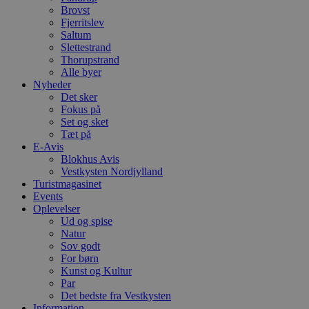
h
Brovst
ti
Fjerritslev
Saltum
VISITOR_PRIVACY_METADATA
5 måneder
D
YouTube
4 uger
b
.youtube.com
Slettestrand
g
Thorupstrand
b
Alle byer
s
p
Nyheder
f
Det sker
i
Fokus på
w
Set og sket
r
p
Tæt på
b
E-Avis
s
Blokhus Avis
f
p
Vestkysten Nordjylland
b
Turistmagasinet
p
Events
o
Oplevelser
i
d
Ud og spise
p
Natur
b
Sov godt
f
s
For børn
Kunst og Kultur
Par
Det bedste fra Vestkysten
Information