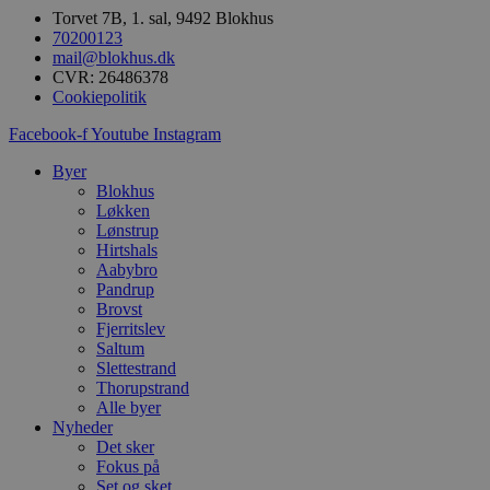
s
Torvet 7B, 1. sal, 9492 Blokhus
s
i
70200123
g
mail@blokhus.dk
d
CVR: 26486378
f
Cookiepolitik
h
y
f
Facebook-f
Youtube
Instagram
m
t
Byer
PHPSESSID
Session
C
Blokhus
PHP.net
g
blokhus.dk
Løkken
a
Lønstrup
b
Hirtshals
s
e
Aabybro
i
Pandrup
d
Brovst
o
v
Fjerritslev
b
Saltum
D
Slettestrand
e
Thorupstrand
g
n
Alle byer
h
Nyheder
b
Det sker
s
w
Fokus på
e
Set og sket