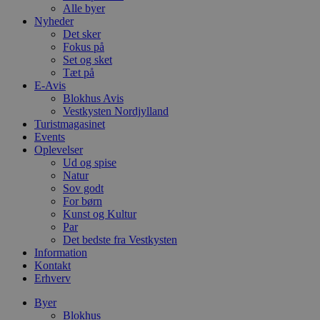
Alle byer
Nyheder
Det sker
Fokus på
Set og sket
Tæt på
E-Avis
Blokhus Avis
Vestkysten Nordjylland
Turistmagasinet
Events
Oplevelser
Ud og spise
Natur
Sov godt
For børn
Kunst og Kultur
Par
Det bedste fra Vestkysten
Information
Kontakt
Erhverv
Byer
Blokhus