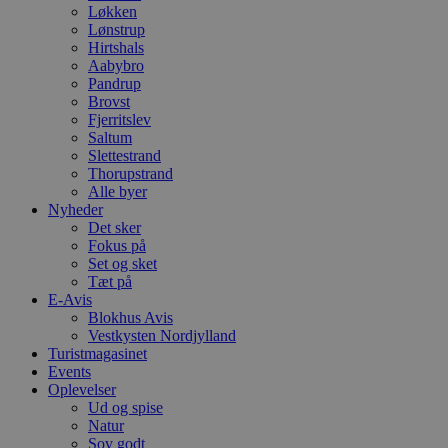
Løkken
Lønstrup
Hirtshals
Aabybro
Pandrup
Brovst
Fjerritslev
Saltum
Slettestrand
Thorupstrand
Alle byer
Nyheder
Det sker
Fokus på
Set og sket
Tæt på
E-Avis
Blokhus Avis
Vestkysten Nordjylland
Turistmagasinet
Events
Oplevelser
Ud og spise
Natur
Sov godt