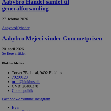
Aabybro Handel samlet til
Udbyder
/
Navn
Udløbsdato
B
generalforsamling
Domæne
pys_session_limit
.blokhus.dk
59 minutter
D
57
b
27. februar 2026
sekunder
b
m
Aabybro
Nyheder
b
u
s
Aabybro Mejeri vinder Gourmetprisen
s
i
g
20. april 2026
d
f
Se flere artikler
h
y
Blokhus Medier
f
m
t
Torvet 7B, 1. sal, 9492 Blokhus
70200123
PHPSESSID
Session
C
PHP.net
g
blokhus.dk
mail@blokhus.dk
a
CVR: 26486378
b
Cookiepolitik
s
e
i
Facebook-f
Youtube
Instagram
d
o
Byer
v