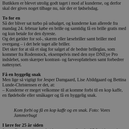
Butikken er blevet utrolig godt taget i mod af kunderne, og derfor
skal der gives noget tilbage nu, når der er fødselsdag.
To for en
Så der bliver sat turbo på udsalget, og kunderne kan allerede fra
mandag 24. februar købe en brille og samtidig få en brille gratis med
og kun betale for den dyreste.
Og det gælder for sol-, skærm eller læsebriller samt briller med
overgang – i det hele taget alle briller.
Det sker for at slå et slag for salget af de bedste brilleglas, som
kommer fra Rodenstock, eksempelvis med den nye DNEye Pro
indslebet, som skærper kontrast- og farveopfattelsen samt forbedrer
nattesynet.
Få en hyggelig snak
Men lige så vigtigt for Jesper Damgaard, Lise Abildgaard og Bettina
Lunde-Christensen er det, at:
– Kunderne er meget velkomne til at komme forbi til en kop kaffe,
en flødebolle eller småkager og få en hyggelig snak.
Kom forbi og få en kop kaffe og en snak. Foto: Vores
Jammerbugt
I lære for 25 år siden