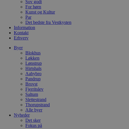
Sov godt
pys_start_session
.blokhus.dk
Session
D
b
For børn
o
Kunst og Kultur
b
Par
t
d
Det bedste fra Vestkysten
g
Information
h
Kontakt
o
Erhverv
e
h
ti
Byer
Blokhus
VISITOR_PRIVACY_METADATA
5 måneder
D
YouTube
Løkken
4 uger
b
.youtube.com
g
Lønstrup
b
Hirtshals
s
Aabybro
p
f
Pandrup
i
Brovst
w
Fjerritslev
r
Saltum
p
b
Slettestrand
s
Thorupstrand
f
Alle byer
p
b
Nyheder
p
Det sker
o
Fokus på
i