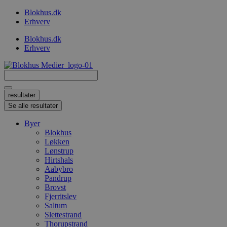
Videre
Blokhus.dk
til
Erhverv
indhold
Blokhus.dk
Erhverv
Search
...
resultater
Se alle resultater
Byer
Blokhus
Løkken
Lønstrup
Hirtshals
Aabybro
Pandrup
Brovst
Fjerritslev
Saltum
Slettestrand
Thorupstrand