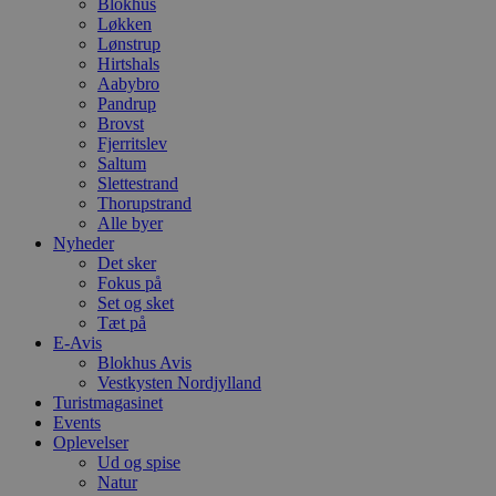
Blokhus
b
D
Løkken
e
Lønstrup
g
Hirtshals
n
h
Aabybro
b
Pandrup
s
Brovst
w
Fjerritslev
e
e
Saltum
o
Slettestrand
l
Thorupstrand
e
m
Alle byer
Nyheder
CookieScriptConsent
4 uger 2
D
CookieScript
Det sker
dage
b
blokhus.dk
Fokus på
C
S
Set og sket
t
Tæt på
h
E-Avis
p
s
Blokhus Avis
b
Vestkysten Nordjylland
e
Turistmagasinet
a
Events
S
c
Oplevelser
f
Ud og spise
k
Natur