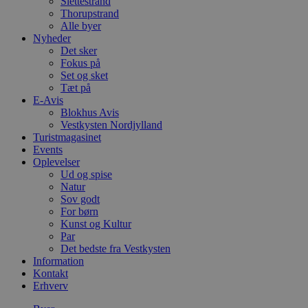
Slettestrand
Thorupstrand
Alle byer
Nyheder
Det sker
Fokus på
Set og sket
Tæt på
E-Avis
Blokhus Avis
Vestkysten Nordjylland
Turistmagasinet
Events
Oplevelser
Ud og spise
Natur
Sov godt
For børn
Kunst og Kultur
Par
Det bedste fra Vestkysten
Information
Kontakt
Erhverv