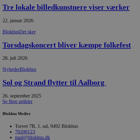
Tre lokale billedkunstnere viser værker
Absolut nødvendige cookies muliggør
hjemmesidens grundlæggende funktionalitet
såsom brugerlogin og kontoadministration.
22. januar 2026
Hjemmesiden kan ikke bruges korrekt uden de
absolut nødvendige cookies.
Blokhus
Det sker
Udbyder
/
Navn
Udløbsdato
B
Domæne
Torsdagskoncert bliver kæmpe folkefest
pys_session_limit
.blokhus.dk
59 minutter
D
57
b
28. juli 2026
sekunder
b
m
b
Nyheder
Blokhus
u
s
Sol og Strand flytter til Aalborg
s
i
g
d
26. september 2025
f
Se flere artikler
h
y
f
Blokhus Medier
m
t
Torvet 7B, 1. sal, 9492 Blokhus
PHPSESSID
Session
C
PHP.net
70200123
g
blokhus.dk
mail@blokhus.dk
a