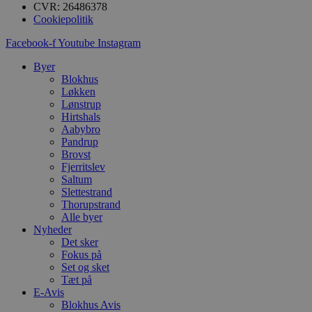
CVR: 26486378
b
s
Cookiepolitik
e
i
Facebook-f
Youtube
Instagram
d
o
v
Byer
b
Blokhus
D
Løkken
e
Lønstrup
g
n
Hirtshals
h
Aabybro
b
Pandrup
s
w
Brovst
e
Fjerritslev
e
Saltum
o
Slettestrand
l
e
Thorupstrand
m
Alle byer
Nyheder
CookieScriptConsent
4 uger 2
D
CookieScript
Det sker
dage
b
blokhus.dk
C
Fokus på
S
Set og sket
t
Tæt på
h
p
E-Avis
s
Blokhus Avis
b