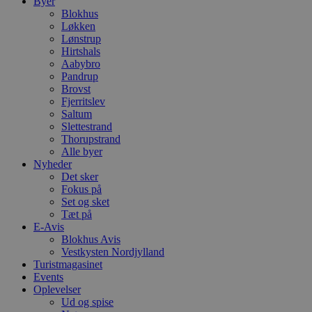
Byer
Blokhus
Løkken
Lønstrup
Hirtshals
Aabybro
Pandrup
Brovst
Fjerritslev
Saltum
Slettestrand
Thorupstrand
Alle byer
Nyheder
Det sker
Fokus på
Set og sket
Tæt på
E-Avis
Blokhus Avis
Vestkysten Nordjylland
Turistmagasinet
Events
Oplevelser
Ud og spise