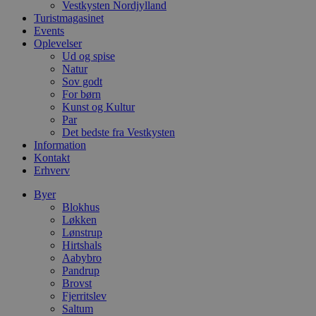
Vestkysten Nordjylland
e
Turistmagasinet
a
S
Events
c
Oplevelser
f
Ud og spise
k
Natur
pys_start_session
.blokhus.dk
Session
D
Sov godt
b
For børn
o
Kunst og Kultur
b
t
Par
d
Det bedste fra Vestkysten
g
Information
h
o
Kontakt
e
Erhverv
h
t
Byer
Blokhus
VISITOR_PRIVACY_METADATA
5 måneder
D
YouTube
4 uger
b
.youtube.com
Løkken
Lønstrup
b
Hirtshals
s
p
Aabybro
f
Pandrup
i
Brovst
w
Fjerritslev
r
p
Saltum
b