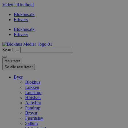
Videre til indhold
Blokhus.dk
Erhverv
Blokhus.dk
Erhverv
Search ...
resultater
Se alle resultater
Byer
Blokhus
Løkken
Lønstrup
Hirtshals
Aabybro
Pandrup
Brovst
Fjerritslev
Saltum