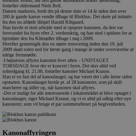
Blokhus Strand, når den gamle skibskanon holder fødselsdag,
fortæller oldermand Niels Bell.
Datoen markeres, fordi det på denne dato er 14 år siden den over
200 år gamle kanon vendte tilbage til Blokhus. Det skete på initiativ
fra den nu afdøde ildsjæl Harald Klitgaard.
Han havde et stort arbejde med at opspore kanonen, da den var
forsvundet fra byen efter 2. verdenskrig, og han stod i spidsen for at
hjemføre den fra Klitmøller tilbage i maj i 2009.
Herefter gennemgik den en større renovering inden den 19. juli
2009 skød solen ned for første gang i mange år under overværelse af
talrige fremmødte.
-I højsæson affyres kanonen hver aften – UNDTAGET
TORSDAGE hvor der er koncert i byen. Det sker altid ved
solnedgang kl. 21.00, fortæller kanoner Michael Krause.
Han er en fast del af kanonlauget, og har været det i alle årene siden
opstarten. Kanonlauget består pt. af 28 kanonerer, som på skift
marcherer og stiller op, når kanonen skal affyres.
-Det er muligt for alle interesserede i lokalområdet at blive optaget i
kanonlauget, siger Michael Krause, og vi er altid på udkig efter nye
kanonerer, som vil bruge et par sommeraftener på begivenheden.
Kanonaffyringen