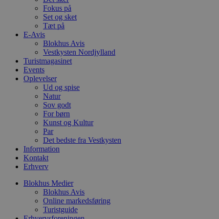
g
Fokus på
b
Set og sket
s
p
Tæt på
f
E-Avis
i
Blokhus Avis
w
r
Vestkysten Nordjylland
p
Turistmagasinet
b
Events
s
Oplevelser
f
p
Ud og spise
b
Natur
p
Sov godt
o
i
For børn
d
Kunst og Kultur
p
Par
b
Det bedste fra Vestkysten
f
s
Information
Kontakt
Erhverv
Blokhus Medier
Blokhus Avis
Udbyder
/
Navn
Udløbsdato
Beskrivelse
Domæne
Udbyder
/
Online markedsføring
Navn
Udløbsdato
Beskrivelse
Domæne
Turistguide
pys_first_visit
.blokhus.dk
1 uge
Denne cookie
Udbyder
/
Erhvervsforeningen