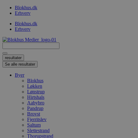
Videre
Blokhus.dk
til
Erhverv
indhold
Blokhus.dk
Erhverv
Search
...
resultater
Se alle resultater
Byer
Blokhus
Løkken
Lønstrup
Hirtshals
Aabybro
Pandrup
Brovst
Fjerritslev
Saltum
Slettestrand
Thorupstrand