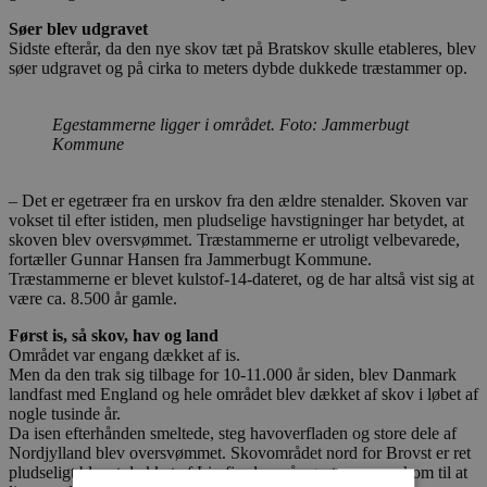
Søer blev udgravet
Sidste efterår, da den nye skov tæt på Bratskov skulle etableres, blev
søer udgravet og på cirka to meters dybde dukkede træstammer op.
Egestammerne ligger i området. Foto: Jammerbugt
Kommune
– Det er egetræer fra en urskov fra den ældre stenalder. Skoven var
vokset til efter istiden, men pludselige havstigninger har betydet, at
skoven blev oversvømmet. Træstammerne er utroligt velbevarede,
fortæller Gunnar Hansen fra Jammerbugt Kommune.
Træstammerne er blevet kulstof-14-dateret, og de har altså vist sig at
være ca. 8.500 år gamle.
Først is, så skov, hav og land
Området var engang dækket af is.
Men da den trak sig tilbage for 10-11.000 år siden, blev Danmark
landfast med England og hele området blev dækket af skov i løbet af
nogle tusinde år.
Da isen efterhånden smeltede, steg havoverfladen og store dele af
Nordjylland blev oversvømmet. Skovområdet nord for Brovst er ret
pludseligt blevet dækket af Limfjorden, så egestammerne kom til at