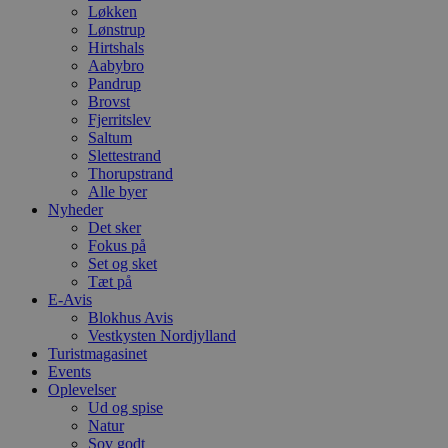
Løkken
Lønstrup
Hirtshals
Aabybro
Pandrup
Brovst
Fjerritslev
Saltum
Slettestrand
Thorupstrand
Alle byer
Nyheder
Det sker
Fokus på
Set og sket
Tæt på
E-Avis
Blokhus Avis
Vestkysten Nordjylland
Turistmagasinet
Events
Oplevelser
Ud og spise
Natur
Sov godt