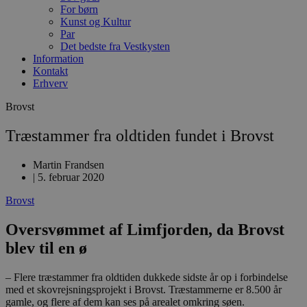
For børn
Kunst og Kultur
Par
Det bedste fra Vestkysten
Information
Kontakt
Erhverv
Brovst
Træstammer fra oldtiden fundet i Brovst
Martin Frandsen
|
5. februar 2020
Brovst
Oversvømmet af Limfjorden, da Brovst
blev til en ø
– Flere træstammer fra oldtiden dukkede sidste år op i forbindelse
med et skovrejsningsprojekt i Brovst. Træstammerne er 8.500 år
gamle, og flere af dem kan ses på arealet omkring søen.