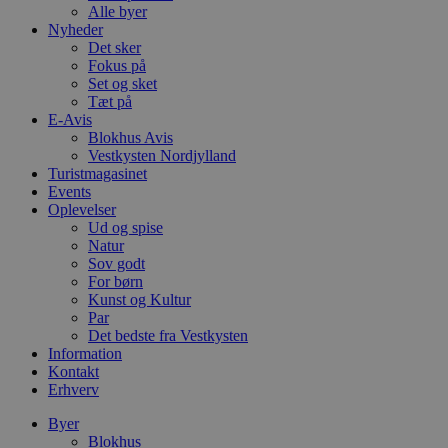
Alle byer
Nyheder
Det sker
Fokus på
Set og sket
Tæt på
E-Avis
Blokhus Avis
Vestkysten Nordjylland
Turistmagasinet
Events
Oplevelser
Ud og spise
Natur
Sov godt
For børn
Kunst og Kultur
Par
Det bedste fra Vestkysten
Information
Kontakt
Erhverv
Byer
Blokhus