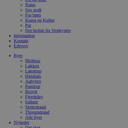
Natur
CookieScriptConsent
4 uger 2
D
CookieScript
dage
b
Sov godt
blokhus.dk
C
For børn
S
Kunst og Kultur
t
Par
h
p
Det bedste fra Vestkysten
s
Information
b
Kontakt
e
a
Erhverv
S
c
Byer
f
Blokhus
k
Løkken
pys_start_session
.blokhus.dk
Session
D
Lønstrup
b
Hirtshals
o
Aabybro
b
t
Pandrup
d
Brovst
g
Fjerritslev
h
Saltum
o
e
Slettestrand
h
Thorupstrand
ti
Alle byer
VISITOR_PRIVACY_METADATA
5 måneder
D
Nyheder
YouTube
4 uger
b
.youtube.com
Det sker