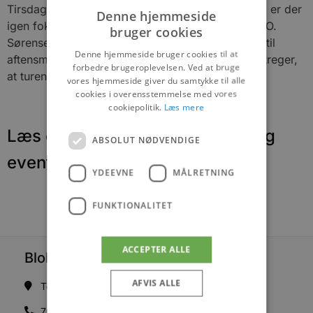
Tirsdag den 25. august – kl. 17:30 til ca. kl. 21:30 er der
Denne hjemmeside
igen fokus på rådyrene med naturvejleder Søren O.
bruger cookies
Sørensen i Tranum Klitplantage, når der inviteres til
Denne hjemmeside bruger cookies til at
aftensmad og rådyr i skydeterrænet. Han understreger,
forbedre brugeroplevelsen. Ved at bruge
at turene ikke er for gangbesværede.
vores hjemmeside giver du samtykke til alle
cookies i overensstemmelse med vores
cookiepolitik.
Læs mere
Læs om fantastiske oplevelser og
ABSOLUT NØDVENDIGE
events
YDEEVNE
MÅLRETNING
FUNKTIONALITET
ACCEPTER ALLE
Blokhus Medier
AFVIS ALLE
Torvet 7B, 1. sal, 9492 Blokhus
70200123