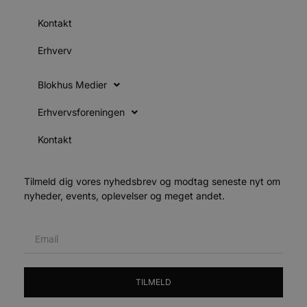
h
y
Kontakt
f
m
t
Erhverv
PHPSESSID
Session
C
PHP.net
g
blokhus.dk
Blokhus Medier
a
b
s
Erhvervsforeningen
e
i
d
Kontakt
o
v
b
D
Tilmeld dig vores nyhedsbrev og modtag seneste nyt om
e
g
nyheder, events, oplevelser og meget andet.
n
h
b
s
w
e
e
o
l
TILMELD
e
m