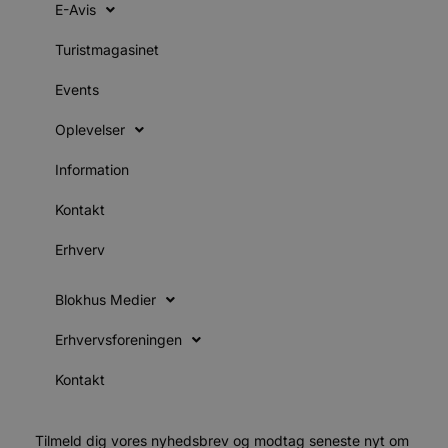
e
E-Avis
e
o
l
Turistmagasinet
e
m
Events
CookieScriptConsent
4 uger 2
D
CookieScript
dage
b
blokhus.dk
Oplevelser
C
S
t
Information
h
p
s
Kontakt
b
e
a
Erhverv
S
c
f
k
Blokhus Medier
pys_start_session
.blokhus.dk
Session
D
Erhvervsforeningen
b
o
b
Kontakt
t
d
g
h
o
Tilmeld dig vores nyhedsbrev og modtag seneste nyt om