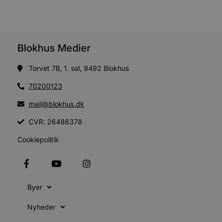
u
s
s
i
g
d
f
Blokhus Medier
h
y
f
Torvet 7B, 1. sal, 9492 Blokhus
m
t
70200123
PHPSESSID
Session
C
PHP.net
g
blokhus.dk
mail@blokhus.dk
a
b
s
CVR: 26486378
e
i
Cookiepolitik
d
o
v
b
D
e
g
Byer
n
h
b
Nyheder
s
w