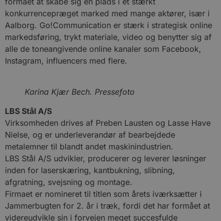
formået at skabe sig en plads i et stærkt
konkurrencepræget marked med mange aktører, især i
Aalborg. Go!Communication er stærk i strategisk online
markedsføring, trykt materiale, video og benytter sig af
alle de toneangivende online kanaler som Facebook,
Instagram, influencers med flere.
Karina Kjær Bech. Pressefoto
LBS Stål A/S
Virksomheden drives af Preben Lausten og Lasse Have
Nielse, og er underleverandør af bearbejdede
metalemner til blandt andet maskinindustrien.
LBS Stål A/S udvikler, producerer og leverer løsninger
inden for laserskæring, kantbukning, slibning,
afgratning, svejsning og montage.
Firmaet er nomineret til titlen som årets iværksætter i
Jammerbugten for 2. år i træk, fordi det har formået at
videreudvikle sin i forvejen meget succesfulde