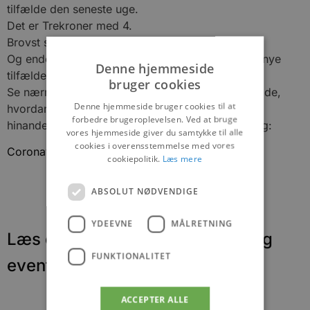
tilfælde den seneste uge.
Det er Trekroner med 4.
Brovst som er gået fra 0 til 3.
Og endelig Jetsmark, hvor der er konstateret tre nye
Denne hjemmeside
tilfælde – et fald på 5 i forhold til perioden før.
bruger cookies
Se nærmere på Jammerbugt Kommune hjemmeside,
Denne hjemmeside bruger cookies til at
hvordan du skal forholde dig, så vi kan passe på
forbedre brugeroplevelsen. Ved at bruge
hinanden og undgå at skulle ud i en ny nedlukning:
vores hjemmeside giver du samtykke til alle
cookies i overensstemmelse med vores
Coronavirus/COVID-19 – Jammerbugt Kommune
cookiepolitik.
Læs mere
ABSOLUT NØDVENDIGE
YDEEVNE
MÅLRETNING
Læs om fantastiske oplevelser og
FUNKTIONALITET
events
ACCEPTER ALLE