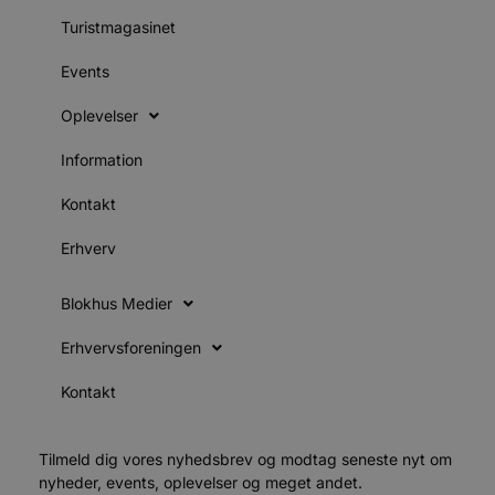
s
s
Turistmagasinet
i
g
d
Events
f
h
y
Oplevelser
f
m
t
Information
PHPSESSID
Session
C
PHP.net
Kontakt
g
blokhus.dk
a
b
Erhverv
s
e
i
d
Blokhus Medier
o
v
b
Erhvervsforeningen
D
e
g
Kontakt
n
h
b
s
Tilmeld dig vores nyhedsbrev og modtag seneste nyt om
w
nyheder, events, oplevelser og meget andet.
e