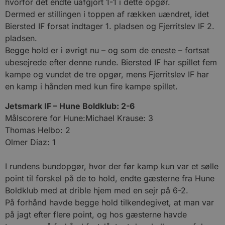
hvorfor det endte uafgjort 1-1 i dette opgør.
Dermed er stillingen i toppen af rækken uændret, idet
Biersted IF forsat indtager 1. pladsen og Fjerritslev IF 2.
pladsen.
Begge hold er i øvrigt nu – og som de eneste – fortsat
ubesejrede efter denne runde. Biersted IF har spillet fem
kampe og vundet de tre opgør, mens Fjerritslev IF har
en kamp i hånden med kun fire kampe spillet.
Jetsmark IF – Hune Boldklub: 2-6
Målscorere for Hune:Michael Krause: 3
Thomas Helbo: 2
Olmer Diaz: 1
I rundens bundopgør, hvor der før kamp kun var et sølle
point til forskel på de to hold, endte gæsterne fra Hune
Boldklub med at drible hjem med en sejr på 6-2.
På forhånd havde begge hold tilkendegivet, at man var
på jagt efter flere point, og hos gæsterne havde