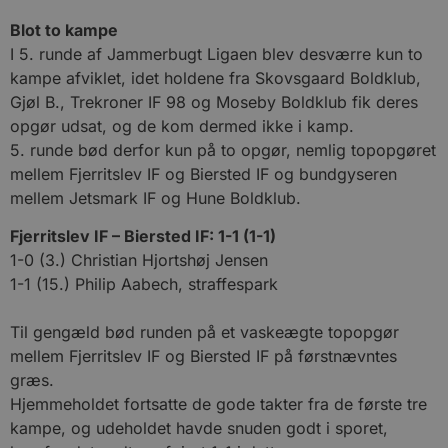
Blot to kampe
I 5. runde af Jammerbugt Ligaen blev desværre kun to
kampe afviklet, idet holdene fra Skovsgaard Boldklub,
Gjøl B., Trekroner IF 98 og Moseby Boldklub fik deres
opgør udsat, og de kom dermed ikke i kamp.
5. runde bød derfor kun på to opgør, nemlig topopgøret
mellem Fjerritslev IF og Biersted IF og bundgyseren
mellem Jetsmark IF og Hune Boldklub.
Fjerritslev IF – Biersted IF: 1-1 (1-1)
1-0 (3.) Christian Hjortshøj Jensen
1-1 (15.) Philip Aabech, straffespark
Til gengæld bød runden på et vaskeægte topopgør
mellem Fjerritslev IF og Biersted IF på førstnævntes
græs.
Hjemmeholdet fortsatte de gode takter fra de første tre
kampe, og udeholdet havde snuden godt i sporet,