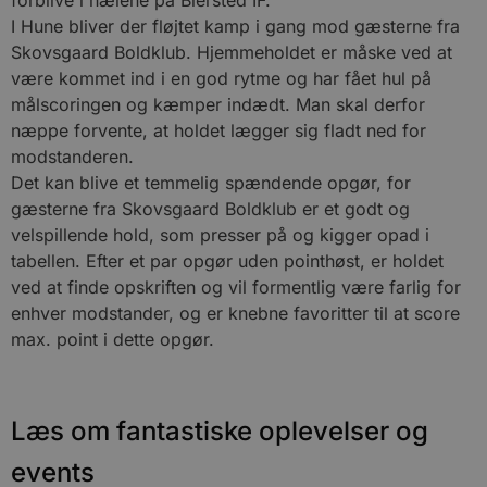
I Hune bliver der fløjtet kamp i gang mod gæsterne fra
Absolut nødvendige cookies muliggør
hjemmesidens grundlæggende funktionalitet
Skovsgaard Boldklub. Hjemmeholdet er måske ved at
såsom brugerlogin og kontoadministration.
være kommet ind i en god rytme og har fået hul på
Hjemmesiden kan ikke bruges korrekt uden de
absolut nødvendige cookies.
målscoringen og kæmper indædt. Man skal derfor
næppe forvente, at holdet lægger sig fladt ned for
Udbyder
/
Navn
Udløbsdato
B
Domæne
modstanderen.
Det kan blive et temmelig spændende opgør, for
pys_session_limit
.blokhus.dk
59 minutter
D
57
b
gæsterne fra Skovsgaard Boldklub er et godt og
sekunder
b
m
velspillende hold, som presser på og kigger opad i
b
tabellen. Efter et par opgør uden pointhøst, er holdet
u
s
ved at finde opskriften og vil formentlig være farlig for
s
i
enhver modstander, og er knebne favoritter til at score
g
d
max. point i dette opgør.
f
h
y
f
m
Læs om fantastiske oplevelser og
t
PHPSESSID
Session
C
PHP.net
events
g
blokhus.dk