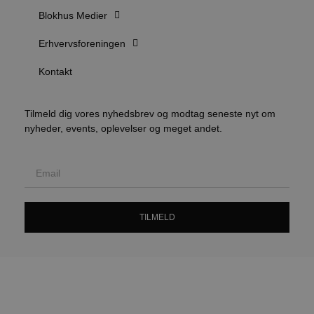
l
e
Blokhus Medier
m
CookieScriptConsent
4 uger 2
CookieScript
Erhvervsforeningen
dage
b
blokhus.dk
C
S
Kontakt
t
s
Tilmeld dig vores nyhedsbrev og modtag seneste nyt om
b
nyheder, events, oplevelser og meget andet.
e
a
S
f
k
pys_start_session
.blokhus.dk
Session
b
o
TILMELD
b
t
d
o
e
h
t