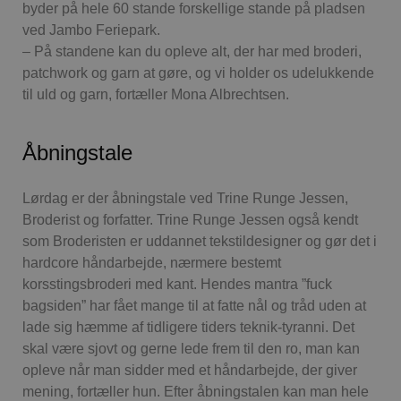
byder på hele 60 stande forskellige stande på pladsen
ved Jambo Feriepark.
– På standene kan du opleve alt, der har med broderi,
patchwork og garn at gøre, og vi holder os udelukkende
til uld og garn, fortæller Mona Albrechtsen.
Åbningstale
Lørdag er der åbningstale ved Trine Runge Jessen,
Broderist og forfatter. Trine Runge Jessen også kendt
som Broderisten er uddannet tekstildesigner og gør det i
hardcore håndarbejde, nærmere bestemt
korsstingsbroderi med kant. Hendes mantra ”fuck
bagsiden” har fået mange til at fatte nål og tråd uden at
lade sig hæmme af tidligere tiders teknik-tyranni. Det
skal være sjovt og gerne lede frem til den ro, man kan
opleve når man sidder med et håndarbejde, der giver
mening, fortæller hun. Efter åbningstalen kan man hele