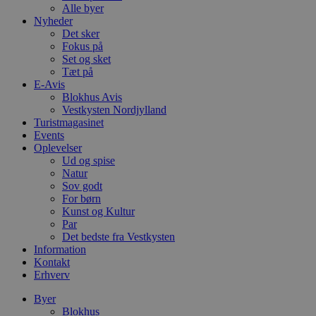
Alle byer
Nyheder
Det sker
Fokus på
Set og sket
Tæt på
E-Avis
Blokhus Avis
Vestkysten Nordjylland
Turistmagasinet
Events
Oplevelser
Ud og spise
Natur
Sov godt
For børn
Kunst og Kultur
Par
Det bedste fra Vestkysten
Information
Kontakt
Erhverv
Byer
Blokhus