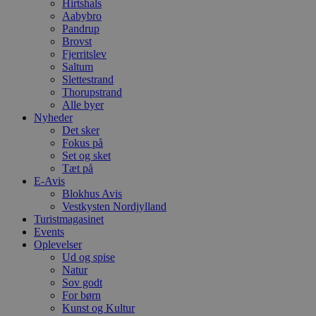
b
Hirtshals
e
Aabybro
a
Pandrup
S
c
Brovst
f
Fjerritslev
k
Saltum
Slettestrand
pys_start_session
.blokhus.dk
Session
D
b
Thorupstrand
o
Alle byer
b
Nyheder
t
d
Det sker
g
Fokus på
h
Set og sket
o
Tæt på
e
h
E-Avis
ti
Blokhus Avis
Vestkysten Nordjylland
VISITOR_PRIVACY_METADATA
5 måneder
D
YouTube
Turistmagasinet
4 uger
b
.youtube.com
g
Events
b
Oplevelser
s
Ud og spise
p
f
Natur
i
Sov godt
w
For børn
r
Kunst og Kultur
p