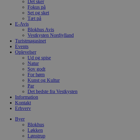
Det sker
b
Fokus på
s
Set og sket
e
i
Tæt på
d
E-Avis
o
Blokhus Avis
v
b
Vestkysten Nordjylland
D
Turistmagasinet
e
Events
g
Oplevelser
n
h
Ud og spise
b
Natur
s
Sov godt
w
e
For børn
e
Kunst og Kultur
o
Par
l
Det bedste fra Vestkysten
e
m
Information
Kontakt
CookieScriptConsent
4 uger 2
D
CookieScript
Erhverv
dage
b
blokhus.dk
C
S
Byer
t
Blokhus
h
Løkken
p
Lønstrup
s