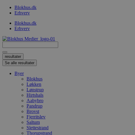
Videre
Blokhus.dk
til
Erhverv
indhold
Blokhus.dk
Erhverv
Search
...
resultater
Se alle resultater
Byer
Blokhus
Løkken
Lønstrup
Hirtshals
Aabybro
Pandrup
Brovst
Fjerritslev
Saltum
Slettestrand
Thorupstrand