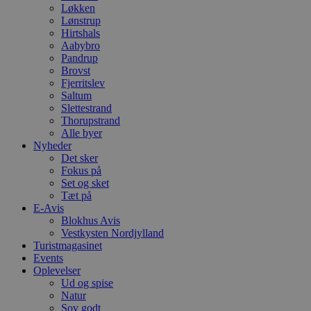
Løkken
Lønstrup
Hirtshals
Aabybro
Pandrup
Brovst
Fjerritslev
Saltum
Slettestrand
Thorupstrand
Alle byer
Nyheder
Det sker
Fokus på
Set og sket
Tæt på
E-Avis
Blokhus Avis
Vestkysten Nordjylland
Turistmagasinet
Events
Oplevelser
Ud og spise
Natur
Sov godt