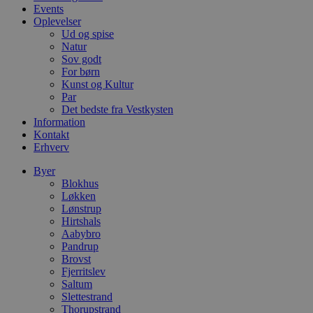
d
Events
o
v
Oplevelser
b
Ud og spise
D
Natur
e
Sov godt
g
n
For børn
h
Kunst og Kultur
b
Par
s
w
Det bedste fra Vestkysten
e
Information
e
Kontakt
o
Erhverv
l
e
m
Byer
Blokhus
CookieScriptConsent
4 uger 2
D
CookieScript
Løkken
dage
b
blokhus.dk
C
Lønstrup
S
Hirtshals
t
Aabybro
h
Pandrup
p
s
Brovst
b
Fjerritslev
e
Saltum
a
S
Slettestrand
c
Thorupstrand