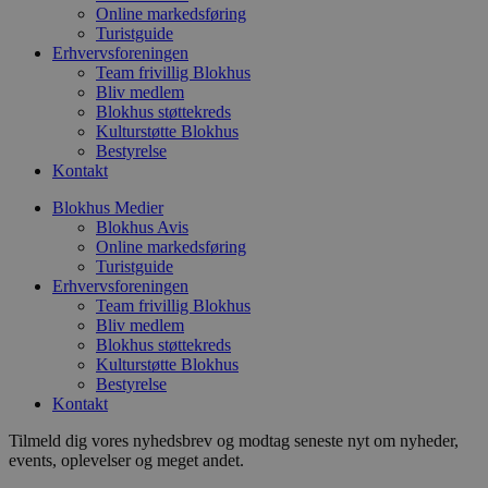
p
Online markedsføring
o
Turistguide
i
d
Erhvervsforeningen
p
Team frivillig Blokhus
b
Bliv medlem
f
Blokhus støttekreds
s
Kulturstøtte Blokhus
Bestyrelse
Kontakt
Blokhus Medier
Udbyder
/
Navn
Udløbsdato
Beskrivelse
Blokhus Avis
Domæne
Udbyder
/
Navn
Udløbsdato
Beskrivelse
Online markedsføring
Domæne
pys_first_visit
.blokhus.dk
1 uge
Denne cookie
Udbyder
/
Turistguide
Navn
Udløbsdato
Beskr
bruges til at
_gid
1 dag
Denne cookie
Google LLC
Domæne
Erhvervsforeningen
bestemme den
Google Anal
.blokhus.dk
Team frivillig Blokhus
første gang
gemmer og 
_gcl_au
2 måneder
Denne
Google LLC
brugeren besøgte
unik værdi 
Bliv medlem
4 uger
indsti
.blokhus.dk
hjemmesiden for
side og brug
Doubl
Blokhus støttekreds
at forbedre
spore sidevi
udfør
Kulturstøtte Blokhus
brugeroplevelsen
om, 
eller spore
Bestyrelse
_ga
1 år 1
Dette cooki
Google LLC
slutb
brugerhandlinger.
måned
til Google U
.blokhus.dk
Kontakt
hjem
- som er en
enhve
opdatering 
slutb
Tilmeld dig vores nyhedsbrev og modtag seneste nyt om nyheder,
almindeligt
have 
events, oplevelser og meget andet.
analysetjen
besøg
cookie bruge
webst