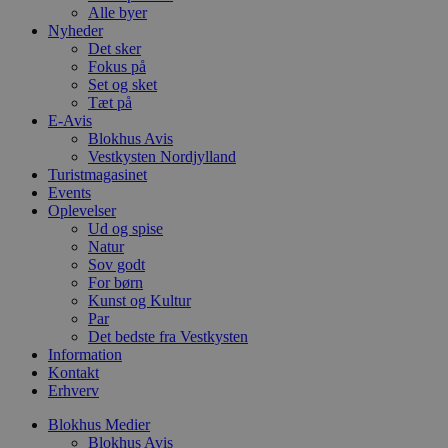
f
Alle byer
k
Nyheder
pys_start_session
.blokhus.dk
Session
D
Det sker
b
Fokus på
o
Set og sket
b
t
Tæt på
d
E-Avis
g
Blokhus Avis
h
Vestkysten Nordjylland
o
e
Turistmagasinet
h
Events
ti
Oplevelser
Ud og spise
VISITOR_PRIVACY_METADATA
5 måneder
D
YouTube
4 uger
b
.youtube.com
Natur
g
Sov godt
b
For børn
s
p
Kunst og Kultur
f
Par
i
Det bedste fra Vestkysten
w
Information
r
p
Kontakt
b
Erhverv
s
f
Blokhus Medier
p
b
Blokhus Avis