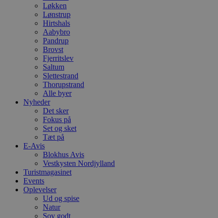
Løkken
Lønstrup
Hirtshals
Aabybro
Pandrup
Brovst
Fjerritslev
Saltum
Slettestrand
Thorupstrand
Alle byer
Nyheder
Det sker
Fokus på
Set og sket
Tæt på
E-Avis
Blokhus Avis
Vestkysten Nordjylland
Turistmagasinet
Events
Oplevelser
Ud og spise
Natur
Sov godt