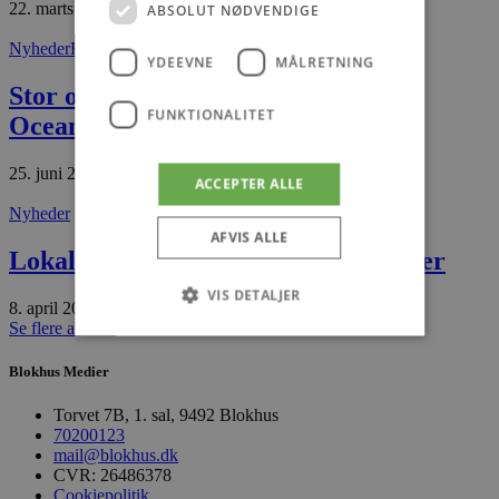
22. marts 2026
ABSOLUT NØDVENDIGE
Nyheder
Hirtshals
YDEEVNE
MÅLRETNING
Stor overraskelse på Nordsøen
FUNKTIONALITET
Oceanarium
25. juni 2026
ACCEPTER ALLE
Nyheder
AFVIS ALLE
Lokal ejendomsmægler: Avisen virker
VIS DETALJER
8. april 2026
Se flere artikler
Blokhus Medier
Absolut nødvendige
Ydeevne
Målretning
Funktionalitet
Torvet 7B, 1. sal, 9492 Blokhus
70200123
Absolut nødvendige cookies muliggør
mail@blokhus.dk
hjemmesidens grundlæggende funktionalitet
CVR: 26486378
såsom brugerlogin og kontoadministration.
Cookiepolitik