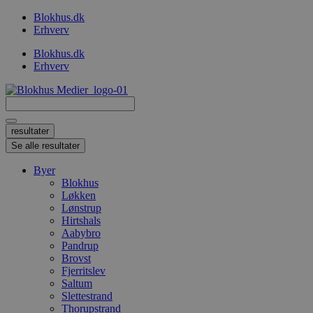
Videre
Blokhus.dk
til
Erhverv
indhold
Blokhus.dk
Erhverv
Search
...
resultater
Se alle resultater
Byer
Blokhus
Løkken
Lønstrup
Hirtshals
Aabybro
Pandrup
Brovst
Fjerritslev
Saltum
Slettestrand
Thorupstrand