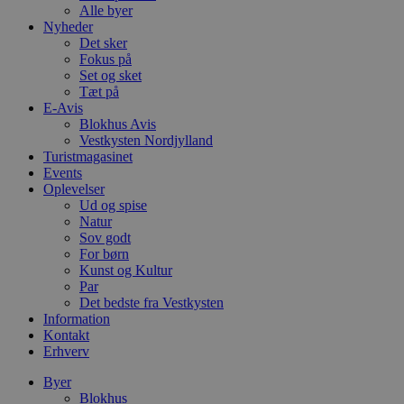
Alle byer
Nyheder
Det sker
Fokus på
Set og sket
Tæt på
E-Avis
Blokhus Avis
Vestkysten Nordjylland
Turistmagasinet
Events
Oplevelser
Ud og spise
Natur
Sov godt
For børn
Kunst og Kultur
Par
Det bedste fra Vestkysten
Information
Kontakt
Erhverv
Byer
Blokhus