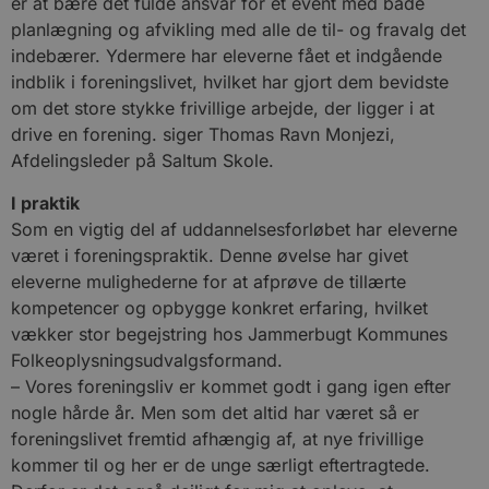
er at bære det fulde ansvar for et event med både
planlægning og afvikling med alle de til- og fravalg det
indebærer. Ydermere har eleverne fået et indgående
indblik i foreningslivet, hvilket har gjort dem bevidste
om det store stykke frivillige arbejde, der ligger i at
drive en forening.
siger Thomas Ravn Monjezi,
Afdelingsleder på Saltum Skole.
I praktik
Som en vigtig del af uddannelsesforløbet har eleverne
været i foreningspraktik. Denne øvelse har givet
eleverne mulighederne for at afprøve de tillærte
kompetencer og opbygge konkret erfaring, hvilket
vækker stor begejstring hos Jammerbugt Kommunes
Folkeoplysningsudvalgsformand.
– Vores foreningsliv er kommet godt i gang igen efter
nogle hårde år. Men som det altid har været så er
foreningslivet fremtid afhængig af, at nye frivillige
kommer til og her er de unge særligt eftertragtede.