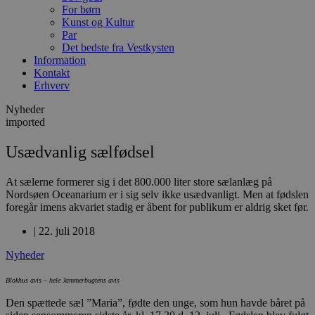
For børn
Kunst og Kultur
Par
Det bedste fra Vestkysten
Information
Kontakt
Erhverv
Nyheder
imported
Usædvanlig sælfødsel
At sælerne formerer sig i det 800.000 liter store sælanlæg på
Nordsøen Oceanarium er i sig selv ikke usædvanligt. Men at fødslen
foregår imens akvariet stadig er åbent for publikum er aldrig sket før.
|
22. juli 2018
Nyheder
Blokhus avis – hele Jammerbugtens avis
Den spættede sæl ”Maria”, fødte den unge, som hun havde båret på