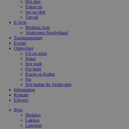
Det sker
b
Fokus på
s
Set og sket
e
i
Tæt på
d
E-Avis
o
Blokhus Avis
v
b
Vestkysten Nordjylland
D
Turistmagasinet
e
Events
g
Oplevelser
n
h
Ud og spise
b
Natur
s
Sov godt
w
e
For børn
e
Kunst og Kultur
o
Par
l
Det bedste fra Vestkysten
e
m
Information
Kontakt
CookieScriptConsent
4 uger 2
D
CookieScript
Erhverv
dage
b
blokhus.dk
C
S
Byer
t
Blokhus
h
Løkken
p
s
Lønstrup