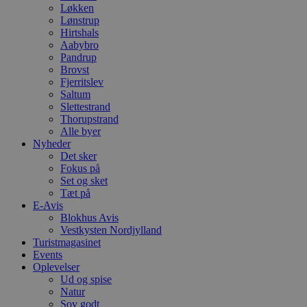
Løkken
Lønstrup
Hirtshals
Aabybro
Pandrup
Brovst
Fjerritslev
Saltum
Slettestrand
Thorupstrand
Alle byer
Nyheder
Det sker
Fokus på
Set og sket
Tæt på
E-Avis
Blokhus Avis
Vestkysten Nordjylland
Turistmagasinet
Events
Oplevelser
Ud og spise
Natur
Sov godt