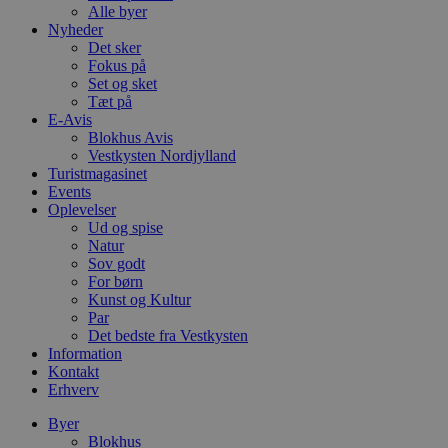
Alle byer
Nyheder
Det sker
Fokus på
Set og sket
Tæt på
E-Avis
Blokhus Avis
Vestkysten Nordjylland
Turistmagasinet
Events
Oplevelser
Ud og spise
Natur
Sov godt
For børn
Kunst og Kultur
Par
Det bedste fra Vestkysten
Information
Kontakt
Erhverv
Byer
Blokhus