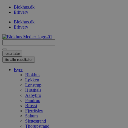
Videre
Blokhus.dk
til
Erhverv
indhold
Blokhus.dk
Erhverv
Search
...
resultater
Se alle resultater
Byer
Blokhus
Løkken
Lønstrup
Hirtshals
Aabybro
Pandrup
Brovst
Fjerritslev
Saltum
Slettestrand
Thorupstrand