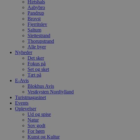
b
Hirtshals
e
Aabybro
a
Pandrup
S
c
Brovst
f
Fjerritslev
k
Saltum
Slettestrand
pys_start_session
.blokhus.dk
Session
D
b
Thorupstrand
o
Alle byer
b
Nyheder
t
d
Det sker
g
Fokus på
h
Set og sket
o
Tæt på
e
h
E-Avis
ti
Blokhus Avis
Vestkysten Nordjylland
VISITOR_PRIVACY_METADATA
5 måneder
D
YouTube
4 uger
b
Turistmagasinet
.youtube.com
g
Events
b
Oplevelser
s
Ud og spise
p
f
Natur
i
Sov godt
w
For børn
r
p
Kunst og Kultur