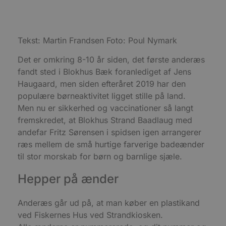
Absolut nødvendige cookies muliggør
hjemmesidens grundlæggende funktionalitet
såsom brugerlogin og kontoadministration.
Tekst: Martin Frandsen Foto: Poul Nymark
Hjemmesiden kan ikke bruges korrekt uden de
absolut nødvendige cookies.
Det er omkring 8-10 år siden, det første anderæs
Udbyder
/
Navn
Udløbsdato
B
fandt sted i Blokhus Bæk foranlediget af Jens
Domæne
Haugaard, men siden efteråret 2019 har den
pys_session_limit
.blokhus.dk
59 minutter
D
57
b
populære børneaktivitet ligget stille på land.
sekunder
b
Men nu er sikkerhed og vaccinationer så langt
m
b
fremskredet, at Blokhus Strand Baadlaug med
u
s
andefar Fritz Sørensen i spidsen igen arrangerer
s
ræs mellem de små hurtige farverige badeænder
i
g
til stor morskab for børn og barnlige sjæle.
d
f
h
Hepper på ænder
y
f
m
t
Anderæs går ud på, at man køber en plastikand
ved Fiskernes Hus ved Strandkiosken.
PHPSESSID
Session
C
PHP.net
g
blokhus.dk