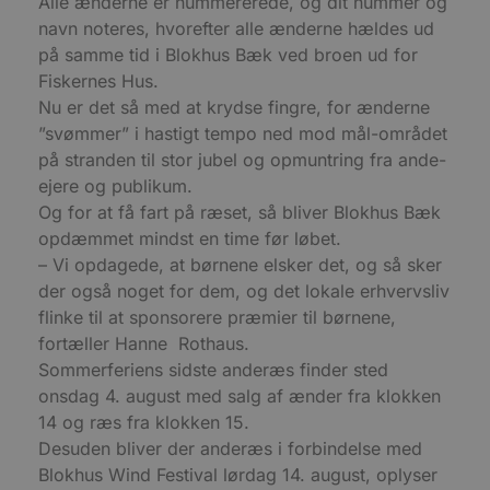
Alle ænderne er nummererede, og dit nummer og
a
b
navn noteres, hvorefter alle ænderne hældes ud
s
på samme tid i Blokhus Bæk ved broen ud for
e
i
Fiskernes Hus.
d
o
Nu er det så med at krydse fingre, for ænderne
v
b
”svømmer” i hastigt tempo ned mod mål-området
D
på stranden til stor jubel og opmuntring fra ande-
e
g
ejere og publikum.
n
h
Og for at få fart på ræset, så bliver Blokhus Bæk
b
opdæmmet mindst en time før løbet.
s
w
– Vi opdagede, at børnene elsker det, og så sker
e
e
der også noget for dem, og det lokale erhvervsliv
o
l
flinke til at sponsorere præmier til børnene,
e
fortæller Hanne Rothaus.
m
Sommerferiens sidste anderæs finder sted
CookieScriptConsent
4 uger 2
D
CookieScript
dage
b
blokhus.dk
onsdag 4. august med salg af ænder fra klokken
C
14 og ræs fra klokken 15.
S
t
Desuden bliver der anderæs i forbindelse med
h
p
Blokhus Wind Festival lørdag 14. august, oplyser
s