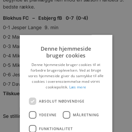
bedste række.
Blokhus FC – Esbjerg fB 0-7 (0-4)
0-1 Jesper Lange 9. min
0-2 Martin Braithwaite 11. min
0-3 Martin Braithwaite 32. min
Denne hjemmeside
bruger cookies
0-4 Mikkel Vendelbo 40. min
Denne hjemmeside bruger cookies til at
0-5 Mikkel Agger 70. min
forbedre brugeroplevelsen. Ved at bruge
0-6 Jesper Lange 77. min
vores hjemmeside giver du samtykke til alle
cookies i overensstemmelse med vores
0-7 Davidson Dropo-Ampem 88. min
cookiepolitik.
Læs mere
Tilskuere: 280
ABSOLUT NØDVENDIGE
YDEEVNE
MÅLRETNING
Se stillingen i Betsafe Ligaen – Tryk her
FUNKTIONALITET