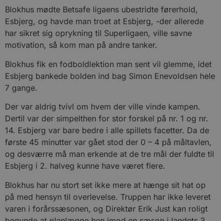
Blokhus mødte Betsafe ligaens ubestridte førerhold,
Esbjerg, og havde man troet at Esbjerg, -der allerede
har sikret sig oprykning til Superligaen, ville savne
motivation, så kom man på andre tanker.
Blokhus fik en fodboldlektion man sent vil glemme, idet
Esbjerg bankede bolden ind bag Simon Enevoldsen hele
7 gange.
Der var aldrig tvivl om hvem der ville vinde kampen.
Dertil var der simpelthen for stor forskel på nr. 1 og nr.
14. Esbjerg var bare bedre i alle spillets facetter. Da de
første 45 minutter var gået stod der 0 – 4 på måltavlen,
og desværre må man erkende at de tre mål der fuldte til
Esbjerg i 2. halveg kunne have været flere.
Blokhus har nu stort set ikke mere at hænge sit hat op
på med hensyn til overlevelse. Truppen har ikke leveret
varen i forårssæsonen, og Direktør Erik Just kan roligt
begynde at planlægge hen imod en sæson i landets 3.