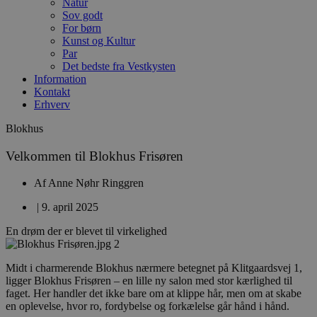
Natur
Sov godt
For børn
Kunst og Kultur
Par
Det bedste fra Vestkysten
Information
Kontakt
Erhverv
Blokhus
Velkommen til Blokhus Frisøren
Af
Anne Nøhr Ringgren
|
9. april 2025
En drøm der er blevet til virkelighed
Midt i charmerende Blokhus nærmere betegnet på Klitgaardsvej 1,
ligger Blokhus Frisøren – en lille ny salon med stor kærlighed til
faget. Her handler det ikke bare om at klippe hår, men om at skabe
en oplevelse, hvor ro, fordybelse og forkælelse går hånd i hånd.