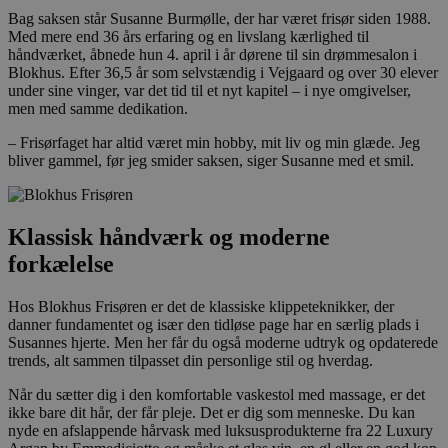
Bag saksen står Susanne Burmølle, der har været frisør siden 1988.
Med mere end 36 års erfaring og en livslang kærlighed til
håndværket, åbnede hun 4. april i år dørene til sin drømmesalon i
Blokhus. Efter 36,5 år som selvstændig i Vejgaard og over 30 elever
under sine vinger, var det tid til et nyt kapitel – i nye omgivelser,
men med samme dedikation.
– Frisørfaget har altid været min hobby, mit liv og min glæde. Jeg
bliver gammel, før jeg smider saksen, siger Susanne med et smil.
Klassisk håndværk og moderne
forkælelse
Hos Blokhus Frisøren er det de klassiske klippeteknikker, der
danner fundamentet og især den tidløse page har en særlig plads i
Susannes hjerte. Men her får du også moderne udtryk og opdaterede
trends, alt sammen tilpasset din personlige stil og hverdag.
Når du sætter dig i den komfortable vaskestol med massage, er det
ikke bare dit hår, der får pleje. Det er dig som menneske. Du kan
nyde en afslappende hårvask med luksusprodukterne fra 22 Luxury