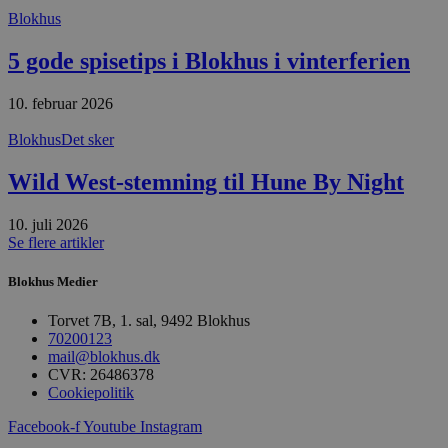
Blokhus
Udbyder
/
Navn
Udløbsdato
B
Domæne
5 gode spisetips i Blokhus i vinterferien
pys_session_limit
.blokhus.dk
59 minutter
D
57
b
sekunder
b
10. februar 2026
m
b
Blokhus
Det sker
u
s
s
Wild West-stemning til Hune By Night
i
g
d
10. juli 2026
f
h
Se flere artikler
y
f
Blokhus Medier
m
t
Torvet 7B, 1. sal, 9492 Blokhus
PHPSESSID
Session
C
PHP.net
70200123
g
blokhus.dk
a
mail@blokhus.dk
b
CVR: 26486378
s
Cookiepolitik
e
i
d
Facebook-f
Youtube
Instagram
o