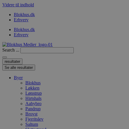
Videre til indhold
Blokhus.dk
Erhverv
Blokhus.dk
Erhverv
Search ...
resultater
Se alle resultater
Byer
Blokhus
Løkken
Lønstrup
Hirtshals
Aabybro
Pandrup
Brovst
Fjerritslev
Saltum