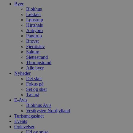
v
Byer
b
Blokhus
D
e
Løkken
g
Lønstrup
n
Hirtshals
h
b
Aabybro
s
Pandrup
w
Brovst
e
Fjerritslev
e
o
Saltum
l
Slettestrand
e
Thorupstrand
m
Alle byer
CookieScriptConsent
4 uger 2
D
CookieScript
Nyheder
dage
b
blokhus.dk
Det sker
C
Fokus på
S
t
Set og sket
h
Tæt på
p
E-Avis
s
Blokhus Avis
b
e
Vestkysten Nordjylland
a
Turistmagasinet
S
Events
c
f
Oplevelser
k
Ud og spise