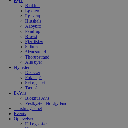
Byer
Blokhus
Løkken
Lønstrup
Hirtshals
Aabybro
Pandrup
Brovst
Fjerritslev
Saltum
Slettestrand
Thorupstrand
Alle byer
Nyheder
Det sker
Fokus på
Set og sket
Tæt på
E-Avis
Blokhus Avis
Vestkysten Nordjylland
Turistmagasinet
Events
Oplevelser
Ud og spise