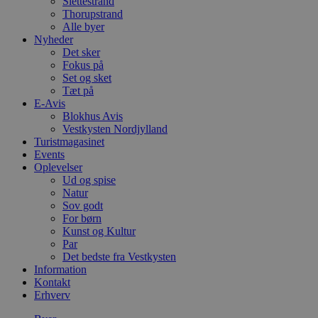
Slettestrand
Thorupstrand
Alle byer
Nyheder
Det sker
Fokus på
Set og sket
Tæt på
E-Avis
Blokhus Avis
Vestkysten Nordjylland
Turistmagasinet
Events
Oplevelser
Ud og spise
Natur
Sov godt
For børn
Kunst og Kultur
Par
Det bedste fra Vestkysten
Information
Kontakt
Erhverv