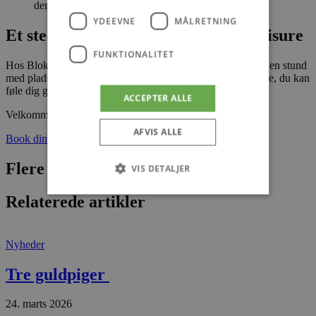
den lille kystby.
YDEEVNE
MÅLRETNING
Et sted med ro, nærvær og en god frisure
FUNKTIONALITET
Hos Blokhus Frisøren får du ikke bare en klipning – du får en stund
med plads til dig selv. En pause fra hverdagen. Og en frisure, du kan
føle dig godt tilpas med.
ACCEPTER ALLE
Velkommen til Blokhus Susanne.
AFVIS ALLE
Book din tid her
Flere nyheder
VIS DETALJER
Relaterede artikler
Absolut nødvendige
Ydeevne
Målretning
Funktionalitet
Nyheder
Absolut nødvendige cookies muliggør
Tre guldpiger
hjemmesidens grundlæggende funktionalitet
såsom brugerlogin og kontoadministration.
Hjemmesiden kan ikke bruges korrekt uden de
24. marts 2026
absolut nødvendige cookies.