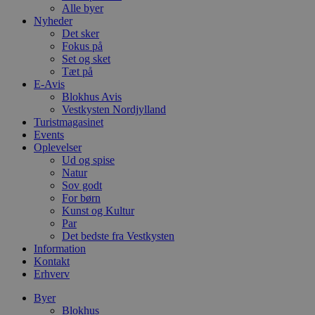
Alle byer
Nyheder
Det sker
Fokus på
Set og sket
Tæt på
E-Avis
Blokhus Avis
Vestkysten Nordjylland
Turistmagasinet
Events
Oplevelser
Ud og spise
Natur
Sov godt
For børn
Kunst og Kultur
Par
Det bedste fra Vestkysten
Information
Kontakt
Erhverv
Byer
Blokhus