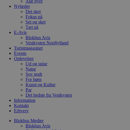
YouTube
Alle byer
4 uger
b
.youtube.com
Nyheder
g
Det sker
b
s
Fokus på
p
Set og sket
f
Tæt på
i
E-Avis
w
r
Blokhus Avis
p
Vestkysten Nordjylland
b
Turistmagasinet
s
f
Events
p
Oplevelser
b
Ud og spise
p
Natur
o
i
Sov godt
d
For børn
p
Kunst og Kultur
b
f
Par
s
Det bedste fra Vestkysten
Information
Kontakt
Erhverv
Udbyder
/
Blokhus Medier
Navn
Udløbsdato
Beskrivelse
Domæne
Udbyder
/
Blokhus Avis
Navn
Udløbsdato
Beskrivelse
Domæne