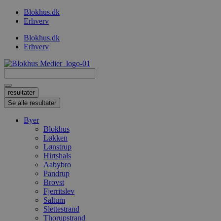
Videre
Blokhus.dk
til
Erhverv
indhold
Blokhus.dk
Erhverv
Search
...
resultater
Se alle resultater
Byer
Blokhus
Løkken
Lønstrup
Hirtshals
Aabybro
Pandrup
Brovst
Fjerritslev
Saltum
Slettestrand
Thorupstrand