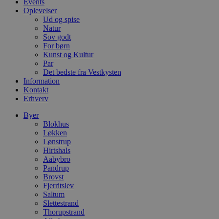
Events
m
Oplevelser
Ud og spise
CookieScriptConsent
4 uger 2
D
CookieScript
dage
b
blokhus.dk
Natur
C
Sov godt
S
For børn
t
h
Kunst og Kultur
p
Par
s
Det bedste fra Vestkysten
b
Information
e
a
Kontakt
S
Erhverv
c
f
Byer
k
Blokhus
pys_start_session
.blokhus.dk
Session
D
Løkken
b
Lønstrup
o
b
Hirtshals
t
Aabybro
d
Pandrup
g
Brovst
h
o
Fjerritslev
e
Saltum
h
Slettestrand
ti
Thorupstrand
VISITOR_PRIVACY_METADATA
5 måneder
D