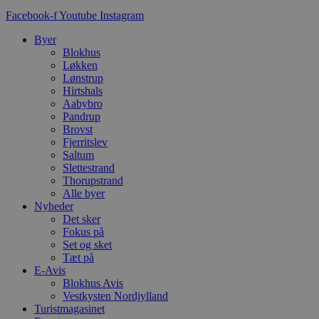
d
Facebook-f
Youtube
Instagram
f
h
y
Byer
f
Blokhus
m
Løkken
t
Lønstrup
PHPSESSID
Session
C
PHP.net
Hirtshals
g
blokhus.dk
Aabybro
a
Pandrup
b
s
Brovst
e
Fjerritslev
i
Saltum
d
o
Slettestrand
v
Thorupstrand
b
Alle byer
D
Nyheder
e
g
Det sker
n
Fokus på
h
Set og sket
b
s
Tæt på
w
E-Avis
e
Blokhus Avis
e
Vestkysten Nordjylland
o
l
Turistmagasinet
e