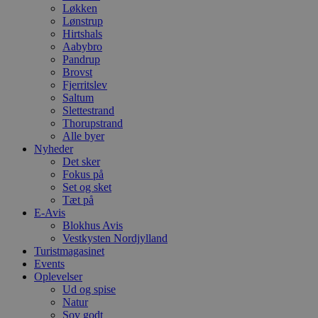
Løkken
Lønstrup
Hirtshals
Aabybro
Pandrup
Brovst
Fjerritslev
Saltum
Slettestrand
Thorupstrand
Alle byer
Nyheder
Det sker
Fokus på
Set og sket
Tæt på
E-Avis
Blokhus Avis
Vestkysten Nordjylland
Turistmagasinet
Events
Oplevelser
Ud og spise
Natur
Sov godt