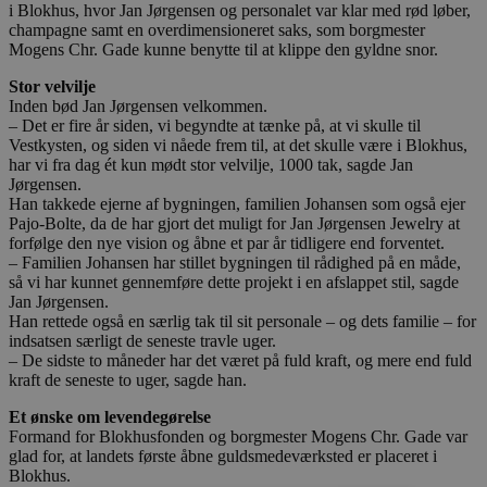
i Blokhus, hvor Jan Jørgensen og personalet var klar med rød løber,
champagne samt en overdimensioneret saks, som borgmester
Mogens Chr. Gade kunne benytte til at klippe den gyldne snor.
Stor velvilje
Inden bød Jan Jørgensen velkommen.
– Det er fire år siden, vi begyndte at tænke på, at vi skulle til
Vestkysten, og siden vi nåede frem til, at det skulle være i Blokhus,
har vi fra dag ét kun mødt stor velvilje, 1000 tak, sagde Jan
Jørgensen.
Han takkede ejerne af bygningen, familien Johansen som også ejer
Pajo-Bolte, da de har gjort det muligt for Jan Jørgensen Jewelry at
forfølge den nye vision og åbne et par år tidligere end forventet.
– Familien Johansen har stillet bygningen til rådighed på en måde,
så vi har kunnet gennemføre dette projekt i en afslappet stil, sagde
Jan Jørgensen.
Han rettede også en særlig tak til sit personale – og dets familie – for
indsatsen særligt de seneste travle uger.
– De sidste to måneder har det været på fuld kraft, og mere end fuld
kraft de seneste to uger, sagde han.
Et ønske om levendegørelse
Formand for Blokhusfonden og borgmester Mogens Chr. Gade var
glad for, at landets første åbne guldsmedeværksted er placeret i
Blokhus.